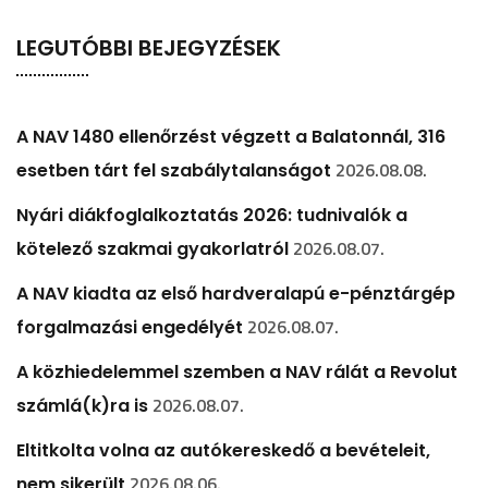
LEGUTÓBBI BEJEGYZÉSEK
A NAV 1480 ellenőrzést végzett a Balatonnál, 316
2026.08.08.
esetben tárt fel szabálytalanságot
Nyári diákfoglalkoztatás 2026: tudnivalók a
2026.08.07.
kötelező szakmai gyakorlatról
A NAV kiadta az első hardveralapú e-pénztárgép
2026.08.07.
forgalmazási engedélyét
A közhiedelemmel szemben a NAV rálát a Revolut
2026.08.07.
számlá(k)ra is
Eltitkolta volna az autókereskedő a bevételeit,
2026.08.06.
nem sikerült