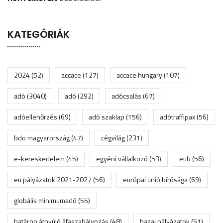
KATEGÓRIÁK
2024
(52)
accace
(127)
accace hungary
(107)
adó
(3040)
adó
(292)
adócsalás
(67)
adóellenőrzés
(69)
adó szaklap
(156)
adótraffipax
(56)
bdo magyarország
(47)
cégvilág
(231)
e-kereskedelem
(45)
egyéni vállalkozó
(53)
eub
(56)
eu pályázatok 2021-2027
(56)
európai unió bírósága
(69)
globális minimumadó
(55)
határon átnyúló áfaszabályozás
(48)
hazai pályázatok
(51)