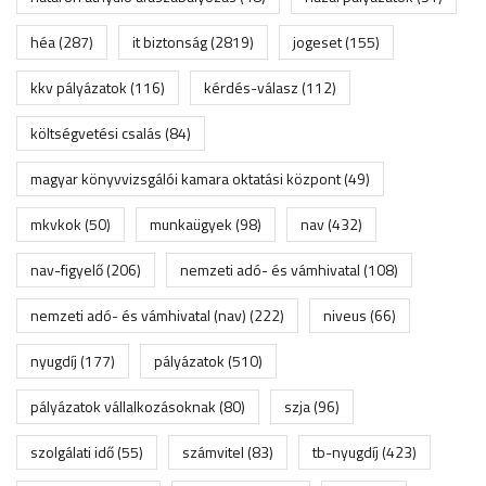
héa
(287)
it biztonság
(2819)
jogeset
(155)
kkv pályázatok
(116)
kérdés-válasz
(112)
költségvetési csalás
(84)
magyar könyvvizsgálói kamara oktatási központ
(49)
mkvkok
(50)
munkaügyek
(98)
nav
(432)
nav-figyelő
(206)
nemzeti adó- és vámhivatal
(108)
nemzeti adó- és vámhivatal (nav)
(222)
niveus
(66)
nyugdíj
(177)
pályázatok
(510)
pályázatok vállalkozásoknak
(80)
szja
(96)
szolgálati idő
(55)
számvitel
(83)
tb-nyugdíj
(423)