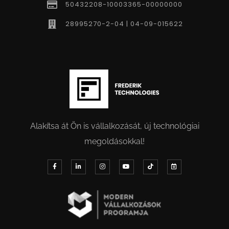
50432208-10003365-00000000
28995270-2-04 | 04-09-015622
Alakítsa át Ön is vállalkozását, új technológiai
megoldásokkal!