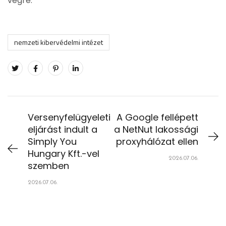
végre.
nemzeti kibervédelmi intézet
Versenyfelügyeleti
A Google fellépett
eljárást indult a
a NetNut lakossági
Simply You
proxyhálózat ellen
Hungary Kft.-vel
2026.07.06.
szemben
2026.07.06.