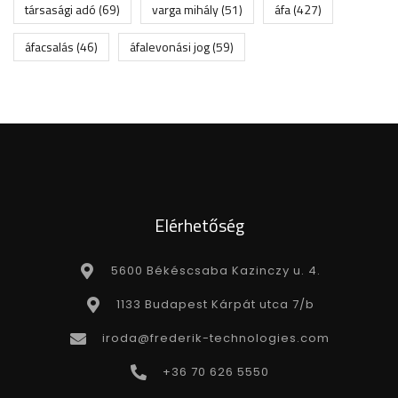
társasági adó
(69)
varga mihály
(51)
áfa
(427)
áfacsalás
(46)
áfalevonási jog
(59)
Elérhetőség
5600 Békéscsaba Kazinczy u. 4.
1133 Budapest Kárpát utca 7/b
iroda@frederik-technologies.com
+36 70 626 5550