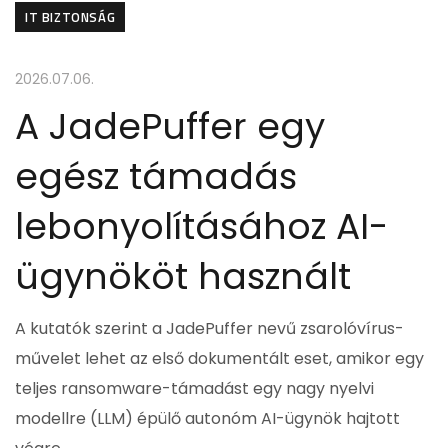
IT BIZTONSÁG
2026.07.06.
A JadePuffer egy
egész támadás
lebonyolításához AI-
ügynököt használt
A kutatók szerint a JadePuffer nevű zsarolóvírus-
művelet lehet az első dokumentált eset, amikor egy
teljes ransomware-támadást egy nagy nyelvi
modellre (LLM) épülő autonóm AI-ügynök hajtott