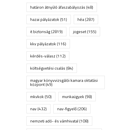
határon átnyúló áfaszabályozás
(48)
hazai pályázatok
(51)
héa
(287)
it biztonság
(2819)
jogeset
(155)
kkv pályázatok
(116)
kérdés-válasz
(112)
költségvetési csalás
(84)
magyar könyvvizsgálói kamara oktatási
központ
(49)
mkvkok
(50)
munkaügyek
(98)
nav
(432)
nav-figyelő
(206)
nemzeti adó- és vámhivatal
(108)