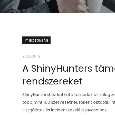
IT BIZTONSÁG
2026.06.12.
A ShinyHunters tám
rendszereket
ShinyHuntershez köthető támadók állítólag z
több mint 100 szervezetnél, főként oktatási 
vizsgálatot és incidenskezelést javasolnak.