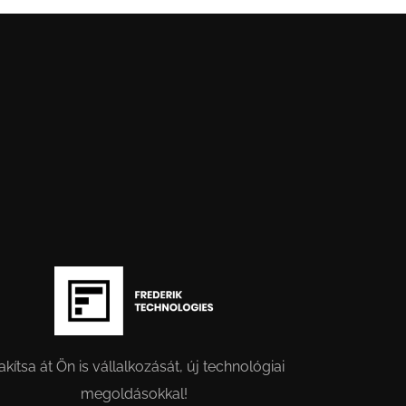
akítsa át Ön is vállalkozását, új technológiai
megoldásokkal!