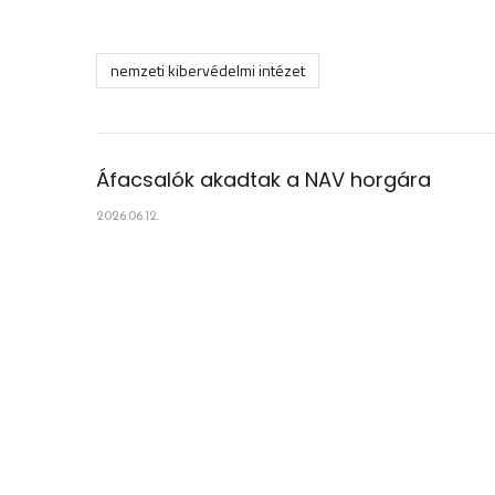
nemzeti kibervédelmi intézet
Áfacsalók akadtak a NAV horgára
2026.06.12.