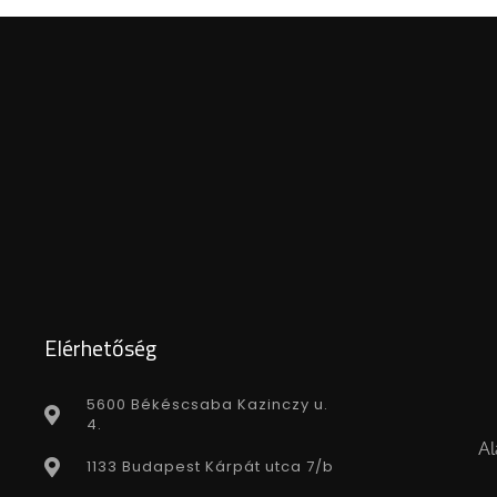
Elérhetőség
5600 Békéscsaba Kazinczy u.
4.
Al
1133 Budapest Kárpát utca 7/b