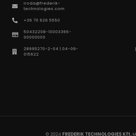
iroda@frederik-
technologies.com
+36 70 626 5550
50432208-10003365-
00000000
28995270-2-04 | 04-09-
015622
© 2024
FREDERIK TECHNOLOGIES Kft.
Mi