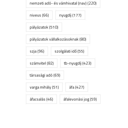
nemzeti adó- és vámhivatal (nav)
(220)
niveus
(66)
nyugdíj
(177)
pályázatok
(510)
pályázatok vállalkozásoknak
(80)
szja
(96)
szolgálati idő
(55)
számvitel
(82)
tb-nyugdíj
(423)
társasági adó
(69)
varga mihály
(51)
áfa
(427)
áfacsalás
(46)
áfalevonási jog
(59)