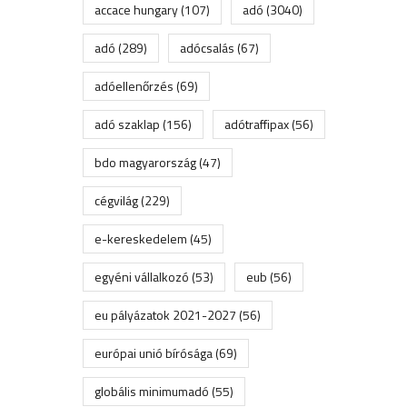
accace hungary
(107)
adó
(3040)
adó
(289)
adócsalás
(67)
adóellenőrzés
(69)
adó szaklap
(156)
adótraffipax
(56)
bdo magyarország
(47)
cégvilág
(229)
e-kereskedelem
(45)
egyéni vállalkozó
(53)
eub
(56)
eu pályázatok 2021-2027
(56)
európai unió bírósága
(69)
globális minimumadó
(55)