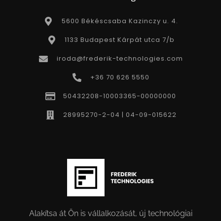
5600 Békéscsaba Kazinczy u. 4.
1133 Budapest Kárpát utca 7/b
iroda@frederik-technologies.com
+36 70 626 5550
50432208-10003365-00000000
28995270-2-04 | 04-09-015622
Alakítsa át Ön is vállalkozását, új technológiai