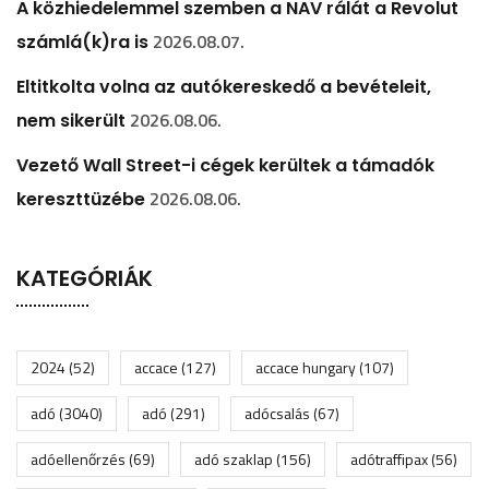
A közhiedelemmel szemben a NAV rálát a Revolut
2026.08.07.
számlá(k)ra is
Eltitkolta volna az autókereskedő a bevételeit,
2026.08.06.
nem sikerült
Vezető Wall Street-i cégek kerültek a támadók
2026.08.06.
kereszttüzébe
KATEGÓRIÁK
2024
(52)
accace
(127)
accace hungary
(107)
adó
(3040)
adó
(291)
adócsalás
(67)
adóellenőrzés
(69)
adó szaklap
(156)
adótraffipax
(56)