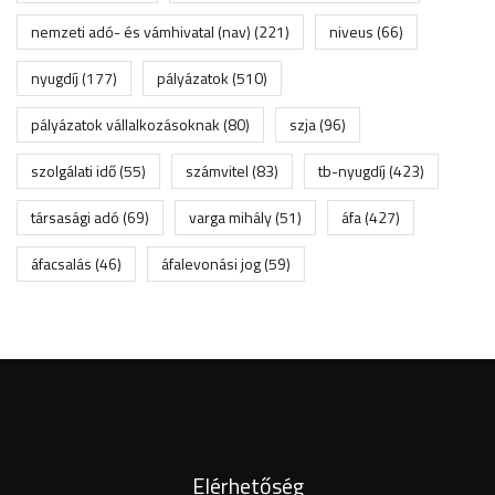
nemzeti adó- és vámhivatal (nav)
(221)
niveus
(66)
nyugdíj
(177)
pályázatok
(510)
pályázatok vállalkozásoknak
(80)
szja
(96)
szolgálati idő
(55)
számvitel
(83)
tb-nyugdíj
(423)
társasági adó
(69)
varga mihály
(51)
áfa
(427)
áfacsalás
(46)
áfalevonási jog
(59)
Elérhetőség