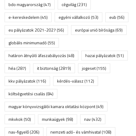
bdo magyarország
(47)
cégvilág
(231)
e-kereskedelem
(45)
egyéni vállalkozó
(53)
eub
(56)
eu pályázatok 2021-2027
(56)
európai unió bírósága
(69)
globális minimumadó
(55)
határon átnyúló áfaszabályozás
(48)
hazai pályázatok
(51)
héa
(287)
it biztonság
(2819)
jogeset
(155)
kkv pályázatok
(116)
kérdés-válasz
(112)
költségvetési csalás
(84)
magyar könyvvizsgálói kamara oktatási központ
(49)
mkvkok
(50)
munkaügyek
(98)
nav
(432)
nav-figyelő
(206)
nemzeti adó- és vámhivatal
(108)