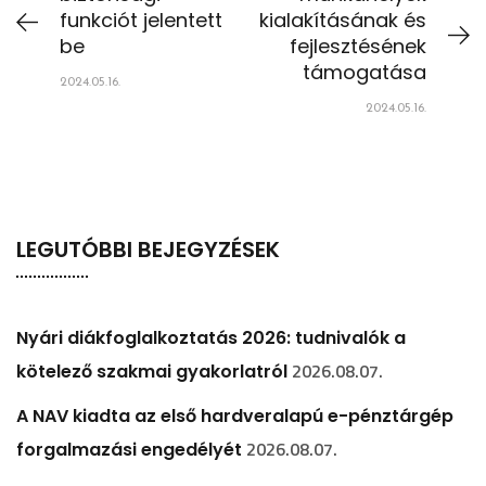
funkciót jelentett
kialakításának és
be
fejlesztésének
támogatása
2024.05.16.
2024.05.16.
LEGUTÓBBI BEJEGYZÉSEK
Nyári diákfoglalkoztatás 2026: tudnivalók a
2026.08.07.
kötelező szakmai gyakorlatról
A NAV kiadta az első hardveralapú e-pénztárgép
2026.08.07.
forgalmazási engedélyét