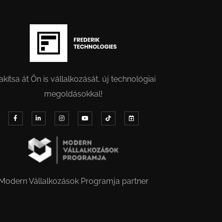
akítsa át Ön is vállalkozását, új technológiai
megoldásokkal!
Modern Vállalkozások Programja partner