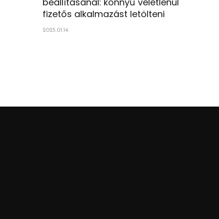
beállításánál: könnyű véletlenül
fizetős alkalmazást letölteni
2025.01.14.