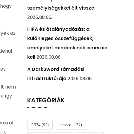
 hogy
személyiségekkel élt vissza
2026.08.06.
HIPA és átalányadózás: a
lyek az
különleges összefüggések,
amelyeket mindenkinek ismernie
tlenül
2026.08.06.
kell
yes
A DarkSword támadási
2026.08.06.
infrastruktúrája
olt nem
, így
KATEGÓRIÁK
okról.
2024
(52)
accace
(127)
ja,