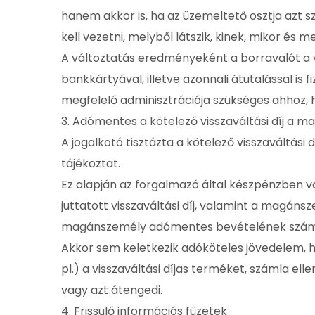
hanem akkor is, ha az üzemeltető osztja azt s
kell vezetni, melyből látszik, kinek, mikor és
A változtatás eredményeként a borravalót 
bankkártyával, illetve azonnali átutalással is
megfelelő adminisztrációja szükséges ahhoz,
3. Adómentes a kötelező visszaváltási díj a 
A jogalkotó tisztázta a kötelező visszaváltás
tájékoztat.
Ez alapján az forgalmazó által készpénzben va
juttatott visszaváltási díj, valamint a magánsze
magánszemély adómentes bevételének szám
Akkor sem keletkezik adóköteles jövedelem, 
pl.) a visszaváltási díjas terméket, számla elle
vagy azt átengedi.
4. Frissülő információs füzetek