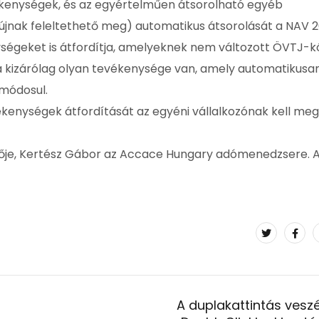
vékenységek, és az egyértelműen átsorolható egyéb
újnak feleltethető meg) automatikus átsorolását a NAV 2
nységeket is átfordítja, amelyeknek nem változott ÖVTJ-k
ha kizárólag olyan tevékenysége van, amely automatikusa
 módosul.
kenységek átfordítását az egyéni vállalkozónak kell me
zerzője, Kertész Gábor az Accace Hungary adómenedzsere. 
A duplakattintás veszé