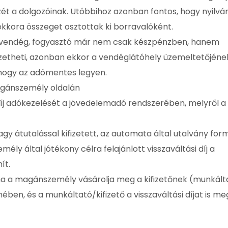
zét a dolgozóinak. Utóbbihoz azonban fontos, hogy nyilvá
 mekkora összeget osztottak ki borravalóként.
a vendég, fogyasztó már nem csak készpénzben, hanem
 fizetheti, azonban ekkor a vendéglátóhely üzemeltetőjéne
 hogy az adómentes legyen.
magánszemély oldalán
i díj adókezelését a jövedelemadó rendszerében, melyről a
gy átutalással kifizetett, az automata által utalvány fo
mély által jótékony célra felajánlott visszaváltási díj a
ít.
ha a magánszemély vásárolja meg a kifizetőnek (munkál
nében, és a munkáltató/kifizető a visszaváltási díjat is meg