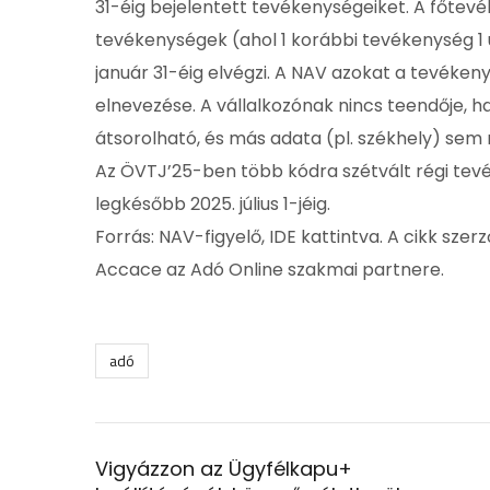
31-éig bejelentett tevékenységeiket. A főte
tevékenységek (ahol 1 korábbi tevékenység 1 
január 31-éig elvégzi. A NAV azokat a tevéke
elnevezése. A vállalkozónak nincs teendője, 
átsorolható, és más adata (pl. székhely) sem
Az ÖVTJ’25-ben több kódra szétvált régi tevé
legkésőbb 2025. július 1-jéig.
Forrás: NAV-figyelő, IDE kattintva. A cikk s
Accace az Adó Online szakmai partnere.
adó
Vigyázzon az Ügyfélkapu+