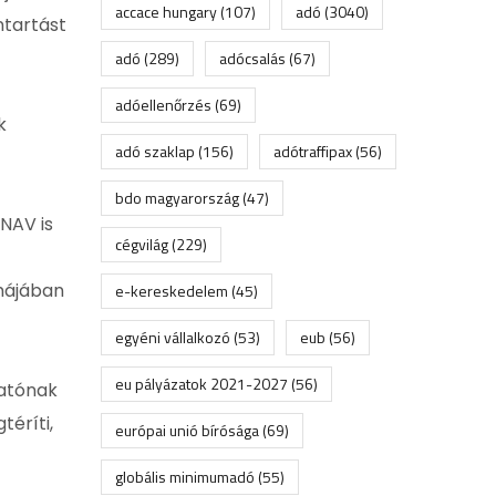
accace hungary
(107)
adó
(3040)
ntartást
adó
(289)
adócsalás
(67)
adóellenőrzés
(69)
k
adó szaklap
(156)
adótraffipax
(56)
bdo magyarország
(47)
 NAV is
cégvilág
(229)
rmájában
e-kereskedelem
(45)
egyéni vállalkozó
(53)
eub
(56)
eu pályázatok 2021-2027
(56)
tatónak
téríti,
európai unió bírósága
(69)
globális minimumadó
(55)