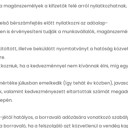
 magánszemélyek a kifizetők felé arról nyilatkozhatnak,
első bérszámfejtés előtt nyilatkozni az adóalap-
en is érvényesíteni tudják a munkavállalók, magánszemé
itöltött, illetve beküldött nyomtatványt a hatóság közve
re.
ilatkozniuk, ha a kedvezménnyel nem kívánnak élni, míg eg
értéke júliusban emelkedik (így tehát év közben), javas
k, valamint kedvezményezett eltartottak számát megadni
zepén.
-jétől hatályos, a borravaló adózására vonatkozó szabály
borravaló, ha a felszolgáló azt közvetlenül a vendég kap