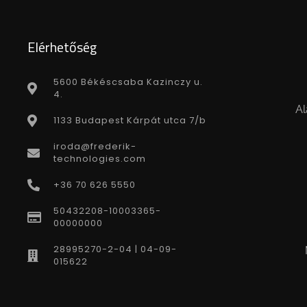
Elérhetőség
5600 Békéscsaba Kazinczy u.
4.
Al
1133 Budapest Kárpát utca 7/b
iroda@frederik-
technologies.com
+36 70 626 5550
50432208-10003365-
00000000
28995270-2-04 | 04-09-
015622