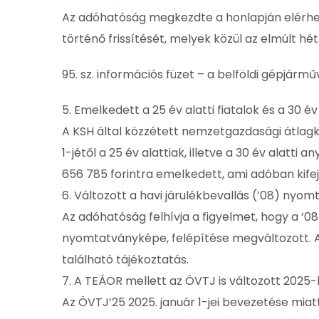
Az adóhatóság megkezdte a honlapján elérhet
történő frissítését, melyek közül az elmúlt hé
95. sz. információs füzet – a belföldi gépjármű
5. Emelkedett a 25 év alatti fiatalok és a 30 
A KSH által közzétett nemzetgazdasági átlagke
1-jétől a 25 év alattiak, illetve a 30 év ala
656 785 forintra emelkedett, ami adóban kife
6. Változott a havi járulékbevallás (’08) nyo
Az adóhatóság felhívja a figyelmet, hogy a ’0
nyomtatványképe, felépítése megváltozott. 
található tájékoztatás.
7. A TEÁOR mellett az ÖVTJ is változott 2025-b
Az ÖVTJ’25 2025. január 1-jei bevezetése miatt