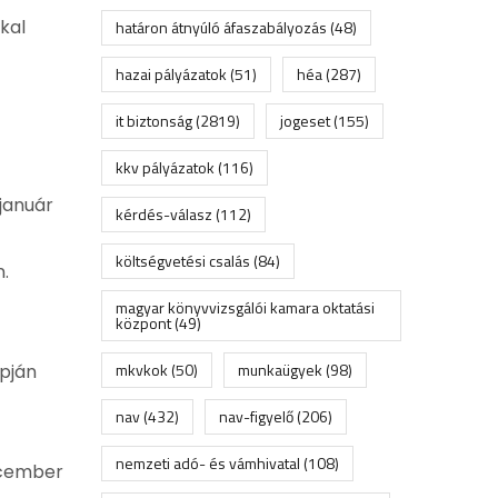
kal
határon átnyúló áfaszabályozás
(48)
hazai pályázatok
(51)
héa
(287)
it biztonság
(2819)
jogeset
(155)
kkv pályázatok
(116)
 január
kérdés-válasz
(112)
költségvetési csalás
(84)
.
magyar könyvvizsgálói kamara oktatási
központ
(49)
mkvkok
(50)
munkaügyek
(98)
pján
nav
(432)
nav-figyelő
(206)
nemzeti adó- és vámhivatal
(108)
december