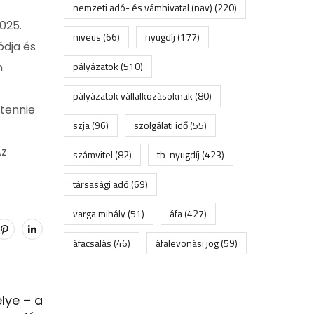
nemzeti adó- és vámhivatal (nav)
(220)
025.
niveus
(66)
nyugdíj
(177)
ódja és
pályázatok
(510)
n
pályázatok vállalkozásoknak
(80)
gtennie
szja
(96)
szolgálati idő
(55)
Az
számvitel
(82)
tb-nyugdíj
(423)
társasági adó
(69)
varga mihály
(51)
áfa
(427)
áfacsalás
(46)
áfalevonási jog
(59)
lye – a