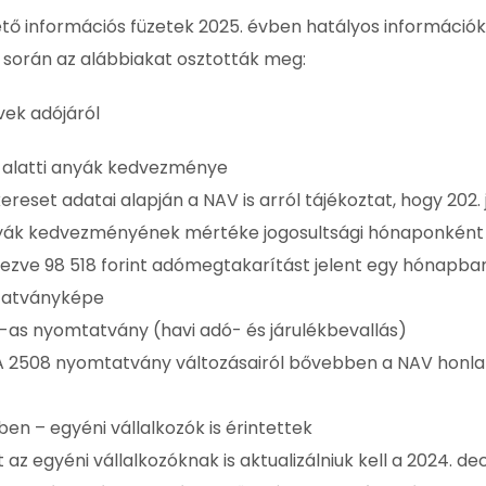
ő információs füzetek 2025. évben hatályos információk
t során az alábbiakat osztották meg:
vek adójáról
év alatti anyák kedvezménye
reset adatai alapján a NAV is arról tájékoztat, hogy 202.
tti anyák kedvezményének mértéke jogosultsági hónaponként
jezve 98 518 forint adómegtakarítást jelent egy hónapban
mtatványképe
8-as nyomtatvány (havi adó- és járulékbevallás)
A 2508 nyomtatvány változásairól bővebben a NAV honla
en – egyéni vállalkozók is érintettek
 az egyéni vállalkozóknak is aktualizálniuk kell a 2024. 