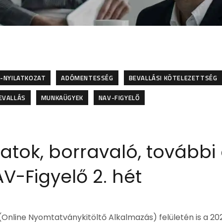
-NYILATKOZAT
ADÓMENTESSÉG
BEVALLÁSI KÖTELEZETTSÉG
EVALLÁS
MUNKAÜGYEK
NAV-FIGYELŐ
atok, borravaló, további
AV-Figyelő 2. hét
Online Nyomtatványkitöltő Alkalmazás) felületén is a 20