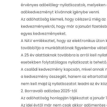
érvényes adóelőleg-nyilatkozatok, melyeken a
adókedvezményt kívánnak igénybe venni.
Az adóhatóság kiemeli, hogy célszerű még az 
kedvezményekről, hogy már a januári fizetésb
egyes kedvezményeket.
A NAV emlékeztet, hogy az elektronikus úton k
továbbítja a munkáltatónak figyelembe vétel
A 25 év alattiaknak továbbra is arról kell ny
esetekben folytatólagos nyilatkozat is tehető.
A családi kedvezmény kapcsán, mivel annak m
a kedvezmény összegét, hanem az eltartotta
nem kell majd új nyilatkozatot leadni az év kö
2. Borravaló adózása 2025-től
Az adóhatóság honlapján tájékoztat a január 1
Az idei évtől már nem csak akkor adómentes a 