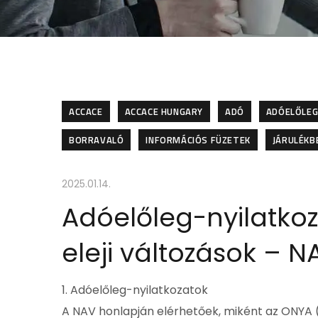
ACCACE
ACCACE HUNGARY
ADÓ
ADÓELŐLEG
BORRAVALÓ
INFORMÁCIÓS FÜZETEK
JÁRULÉKB
2025.01.14.
Adóelőleg-nyilatkoz
eleji változások – N
1. Adóelőleg-nyilatkozatok
A NAV honlapján elérhetőek, miként az ONYA (