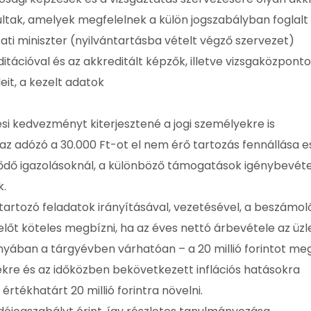
ultak, amelyek megfelelnek a külön jogszabályban foglalt
ti miniszter (nyilvántartásba vételt végző szervezet)
itációval és az akkreditált képzők, illetve vizsgaközpont
eit, a kezelt adatok
ési kedvezményt kiterjesztené a jogi személyekre is
z adózó a 30.000 Ft-ot el nem érő tartozás fennállása e
dő igazolásoknál, a különböző támogatások igénybevéte
k.
 tartozó feladatok irányításával, vezetésével, a beszámol
lőt köteles megbízni, ha az éves nettó árbevétele az üzle
nyában a tárgyévben várhatóan – a 20 millió forintot me
ekre és az időközben bekövetkezett inflációs hatásokra
i értékhatárt 20 millió forintra növelni.