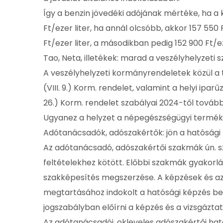
Így a benzin jövedéki adójának mértéke, ha a 
Ft/ezer liter, ha annál olcsóbb, akkor 157 550
Ft/ezer liter, a másodikban pedig 152 900 Ft/ez
Tao, Neta, illetékek: marad a veszélyhelyzeti 
A veszélyhelyzeti kormányrendeletek közül a 
(VIII. 9.) Korm. rendelet, valamint a helyi ipa
26.) Korm. rendelet szabályai 2024-től tovább
Ugyanez a helyzet a népegészségügyi termékad
Adótanácsadók, adószakértők: jön a hatósági 
Az adótanácsadó, adószakértői szakmák ún. s
feltételekhez kötött. Előbbi szakmák gyakorl
szakképesítés megszerzése. A képzések és az
megtartásához indokolt a hatósági képzés be
jogszabályban előírni a képzés és a vizsgáztat
Az adótanácsadói, okleveles adószakértői hat