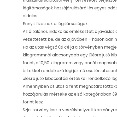
Klasszikus salátatörvény-tervezetet terjeszte
légitársaságok hozzájárulásáról és egyes ad
oldalas.
Ennyit fizetnek a légitársaságok
Az általános indokolás emlékeztet: a javasla
vezettetett be, de az a jövőben – hasonlóan
Ha az utas végső úti célja a törvényben megjel
kilogrammnál alacsonyabb egy ülésre jutó kib
forint, a 10,50 kilogramm vagy annál magasab
értékkel rendelkező légi jármű esetén utason
ülésre jutó kibocsátási értékkel rendelkező l
Amennyiben az utas a fent meghatározottakon 
hozzájárulás mértéke az első kategóriában 39
forint lesz.
Szja: törvény lesz a veszélyhelyzeti kormány