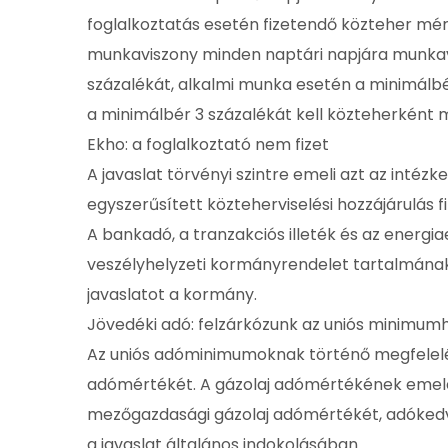
foglalkoztatás esetén fizetendő közteher mér
munkaviszony minden naptári napjára munkav
százalékát, alkalmi munka esetén a minimálbér 
a minimálbér 3 százalékát kell közteherként me
Ekho: a foglalkoztató nem fizet
A javaslat törvényi szintre emeli azt az intéz
egyszerűsített közteherviselési hozzájárulás f
A bankadó, a tranzakciós illeték és az energi
veszélyhelyzeti kormányrendelet tartalmának
javaslatot a kormány.
Jövedéki adó: felzárkózunk az uniós minimum
Az uniós adóminimumoknak történő megfelelés
adómértékét. A gázolaj adómértékének emelé
mezőgazdasági gázolaj adómértékét, adókedv
a javaslat általános indokolásában.