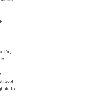
ok
setén,
le
ó
ti évet
ghaladja