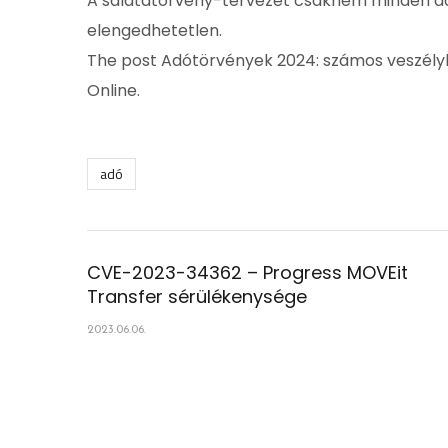
A salátatörvény-tervezet csaknem minden adó
elengedhetetlen.
The post Adótörvények 2024: számos veszélyh
Online.
adó
CVE-2023-34362 – Progress MOVEit
Transfer sérülékenysége
2023.06.06.