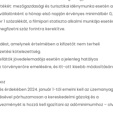
tékét: mezőgazdasági és turisztikai idénymunka esetén a
állalónként a hónap első napján érvényes minimálbér 0,
1 százalékát, a filmipari statiszta alkalmi munkája eseté
gfizetni száz forintra kerekítve.
kedést, amelynek értelmében a kifizetőt nem terheli
izetési kötelezettség.
aellátók jövedelemadója esetén a jelenleg hatályos
 törvényerőre emelésére, és itt-ott kisebb módosításár
hoz
 érdekében 2024. január 1-től emelni kell az üzemanya
sével párhuzamosan a kereskedelmi gázolaj és a
ezményét is hozzá kell igazítani az adóminimumhoz – ol