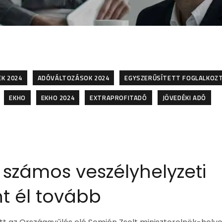
K 2024
ADÓVÁLTOZÁSOK 2024
EGYSZERŰSÍTETT FOGLALKOZ
EKHO
EKHO 2024
EXTRAPROFITADÓ
JÖVEDÉKI ADÓ
számos veszélyhelyzeti
t él tovább