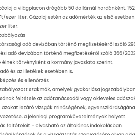
kőolaj a világpiacon drágább 50 dollárnál hordónként, 15
 Ft/ezer liter. Gázolaj estén az adómérték az első esetben
er liter.
szabályozás
társasági adó devizában történő megfizetéséről szóló 29
rűzési adó devizában történő megfizetéséről szóló 366/2022.
 élnek törvényként a kormány javaslata szerint.
ó és az illetékek esetében is.
képzés és ellenőrzés
zabályozott szakmák, amelyek gyakorlása jogszabályban 
ásának feltétele az adótanácsadói vagy okleveles adósza
 azokat lezáró vizsgák minőségének, egyenszilárdságán
vezetése, a jelenlegi programkövetelmények helyett
ás feltételeit – olvasható az általános indokolásban.
ósági képzések és a vizsgáztatás szervezésére olyan akkr