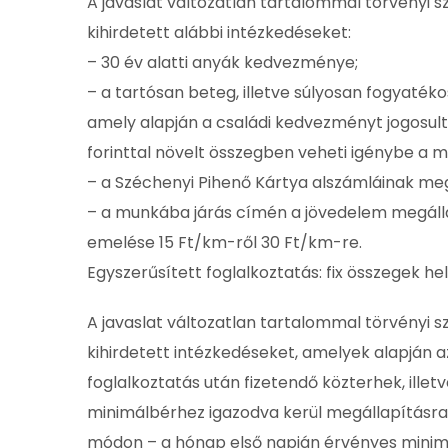
A javaslat változatlan tartalommal törvényi 
kihirdetett alábbi intézkedéseket:
– 30 év alatti anyák kedvezménye;
– a tartósan beteg, illetve súlyosan fogyaté
amely alapján a családi kedvezményt jogosu
forinttal növelt összegben veheti igénybe a
– a Széchenyi Pihenő Kártya alszámláinak m
– a munkába járás címén a jövedelem megálla
emelése 15 Ft/km-ről 30 Ft/km-re.
Egyszerűsített foglalkoztatás: fix összegek he
A javaslat változatlan tartalommal törvényi 
kihirdetett intézkedéseket, amelyek alapján 
foglalkoztatás után fizetendő közterhek, illet
minimálbérhez igazodva kerül megállapításra. 
módon – a hónap első napján érvényes minim