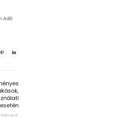
n Adó
zményes
akások,
ználati
 esetén
2023.06.07.