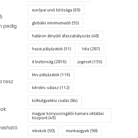
európai unió bírósága
(69)
5
globális minimumadó
(55)
n pedig
határon átnyúló áfaszabályozás
(48)
hazai pályázatok
(51)
héa
(287)
it biztonság
(2816)
jogeset
(155)
kkv pályázatok
(116)
a tesz
kérdés-válasz
(112)
költségvetési csalás
(84)
gok
magyar könyvvizsgálói kamara oktatási
központ
(49)
vasható
mkvkok
(50)
munkaügyek
(98)