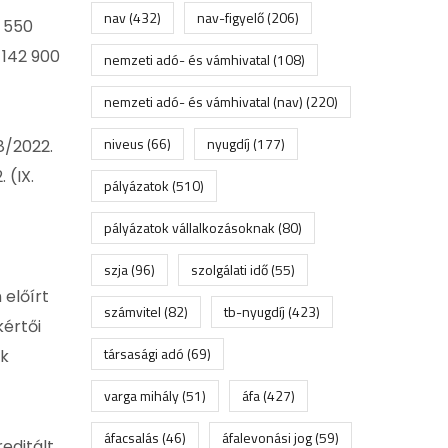
nav
(432)
nav-figyelő
(206)
2 550
 142 900
nemzeti adó- és vámhivatal
(108)
nemzeti adó- és vámhivatal (nav)
(220)
niveus
(66)
nyugdíj
(177)
8/2022.
 (IX.
pályázatok
(510)
pályázatok vállalkozásoknak
(80)
szja
(96)
szolgálati idő
(55)
előírt
számvitel
(82)
tb-nyugdíj
(423)
kértői
társasági adó
(69)
ak
varga mihály
(51)
áfa
(427)
áfacsalás
(46)
áfalevonási jog
(59)
editált