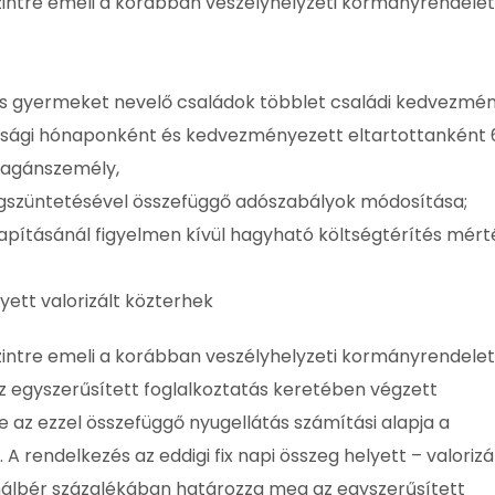
szintre emeli a korábban veszélyhelyzeti kormányrendele
kos gyermeket nevelő családok többlet családi kedvezmén
ltsági hónaponként és kedvezményezett eltartottanként 
 magánszemély,
egszüntetésével összefüggő adószabályok módosítása;
pításánál figyelmen kívül hagyható költségtérítés mér
lyett valorizált közterhek
szintre emeli a korábban veszélyhelyzeti kormányrendele
az egyszerűsített foglalkoztatás keretében végzett
ve az ezzel összefüggő nyugellátás számítási alapja a
A rendelkezés az eddigi fix napi összeg helyett – valoriz
álbér százalékában határozza meg az egyszerűsített