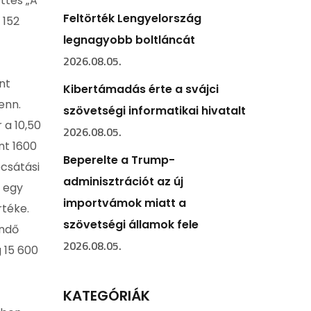
ttes „A
Feltörték Lengyelország
 152
legnagyobb boltláncát
2026.08.05.
nt
Kibertámadás érte a svájci
enn.
szövetségi informatikai hivatalt
 a 10,50
2026.08.05.
nt 1600
Beperelte a Trump-
ocsátási
adminisztrációt az új
b egy
importvámok miatt a
rtéke.
szövetségi államok fele
endő
2026.08.05.
 15 600
KATEGÓRIÁK