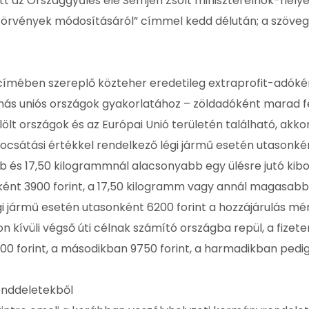
tt az Országgyűlés elé Semjén Zsolt miniszterelnök-helye
ótörvények módosításáról” címmel kedd délután; a szöveg
t címében szereplő közteher eredetileg extraprofit-adóké
 más uniós országok gyakorlatához – zöldadóként marad f
ölt országok és az Európai Unió területén található, akkor
ocsátási értékkel rendelkező légi jármű esetén utasonké
b és 17,50 kilogrammnál alacsonyabb egy ülésre jutó kib
ként 3900 forint, a 17,50 kilogramm vagy annál magasab
égi jármű esetén utasonként 6200 forint a hozzájárulás mé
kívüli végső úti célnak számító országba repül, a fizet
00 forint, a másodikban 9750 forint, a harmadikban pedig
renddeletekből