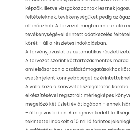
képzők, illetve vizsgaközpontok lesznek jogos
feltételeknek, tevékenységüket pedig az ágaza
ellenőrizheti. A tervezet megteremti az akkred
tevékenységével érintett adatkezelés feltétel
körét – áll a részletes indokolásban.
A törvényjavaslat az automatikus részletfizet
A tervezet szerint köztartozásmentes marad a
ami elsősorban a családtámogatásokhoz kötő
esetén jelent könnyebbséget az érintettekne
A vállalkozó a könyvviteli szolgáltatás körébe
elkészítésével regisztrált mérlegképes könyve
megelőző két üzleti év átlagában – ennek hiá
– áll a javaslatban. A megnövekedett költség
tekintettel indokolt a 10 millió forintos jelenleg