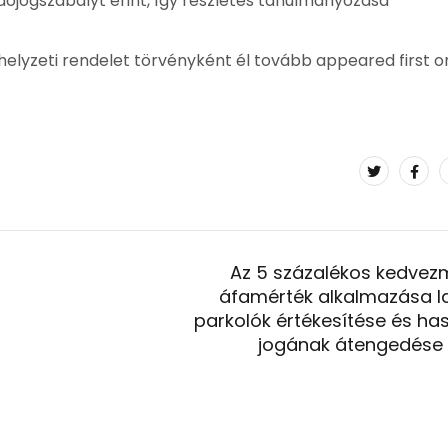
jogszabályt érint, így részletes tanulmányozása
elyzeti rendelet törvényként él tovább appeared first o
Az 5 százalékos kedve
áfamérték alkalmazása l
parkolók értékesítése és has
jogának átengedése