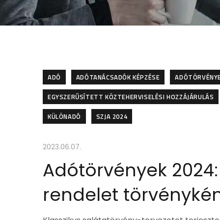
ADÓ
ADÓTANÁCSADÓK KÉPZÉSE
ADÓTÖRVÉNYE
EGYSZERŰSÍTETT KÖZTEHERVISELÉSI HOZZÁJÁRULÁS
KÜLÖNADÓ
SZJA 2024
2023.06.07.
Adótörvények 2024: 
rendelet törvénykén