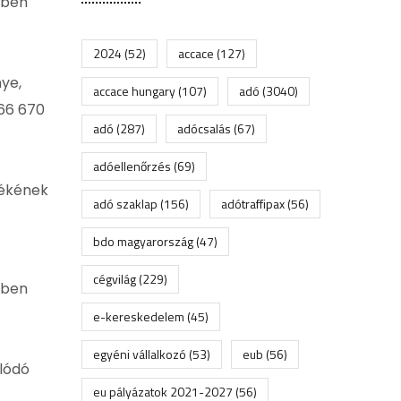
tben
2024
(52)
accace
(127)
ye,
accace hungary
(107)
adó
(3040)
66 670
adó
(287)
adócsalás
(67)
adóellenőrzés
(69)
tékének
adó szaklap
(156)
adótraffipax
(56)
bdo magyarország
(47)
cégvilág
(229)
tben
e-kereskedelem
(45)
egyéni vállalkozó
(53)
eub
(56)
álódó
eu pályázatok 2021-2027
(56)