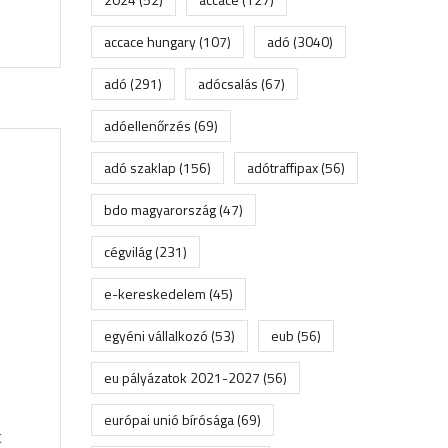
accace hungary
(107)
adó
(3040)
adó
(291)
adócsalás
(67)
adóellenőrzés
(69)
adó szaklap
(156)
adótraffipax
(56)
bdo magyarország
(47)
cégvilág
(231)
e-kereskedelem
(45)
egyéni vállalkozó
(53)
eub
(56)
eu pályázatok 2021-2027
(56)
európai unió bírósága
(69)
k