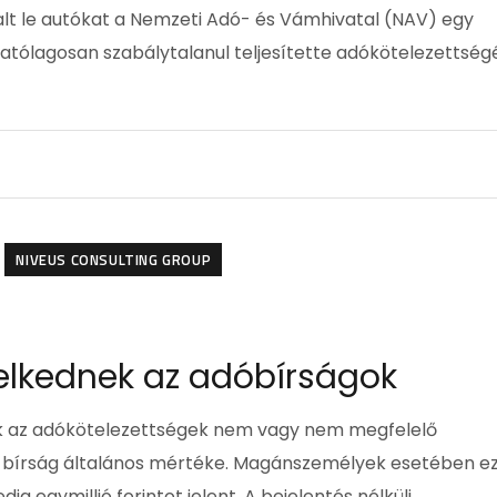
lalt le autókat a Nemzeti Adó- és Vámhivatal (NAV) egy
tólagosan szabálytalanul teljesítette adókötelezettségé
NIVEUS CONSULTING GROUP
elkednek az adóbírságok
ik az adókötelezettségek nem vagy nem megfelelő
si bírság általános mértéke. Magánszemélyek esetében e
g egymillió forintot jelent. A bejelentés nélküli