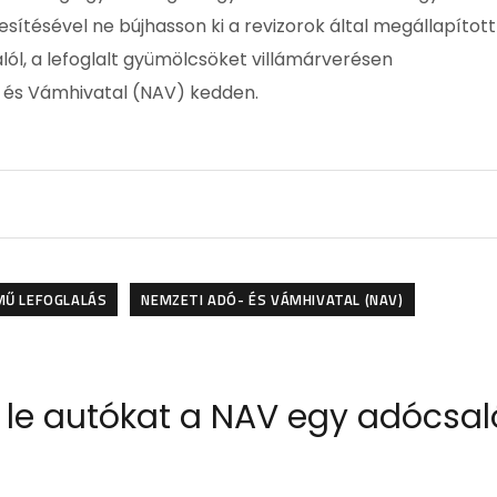
esítésével ne bújhasson ki a revizorok által megállapított
ól, a lefoglalt gyümölcsöket villámárverésen
- és Vámhivatal (NAV) kedden.
MŰ LEFOGLALÁS
NEMZETI ADÓ- ÉS VÁMHIVATAL (NAV)
t le autókat a NAV egy adócsal