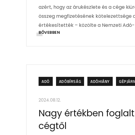
azért, hogy az árukészlete és a cége kiür
összeg megfizetésének kötelezettsége al
értékesítették – közölte a Nemzeti Adó
BŐVEBBEN
ADÓ
ADÓBÍRSÁG
ADÓHIÁNY
GÉPJÁR
2024.08.12.
Nagy értékben foglal
cégtől