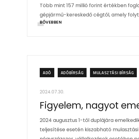
Több mint 157 millió forint értékben fog
gépjármű-kereskedő cégtől, amely folyta
BŐVEBBEN
ADÓ
ADÓBÍRSÁG
MULASZTÁSI BÍRSÁG
2024.07.30.
Figyelem, nagyot em
2024 augusztus 1-től duplájára emelked
teljesítése esetén kiszabható mulasztá
négyszázezer, vállalkozások esetében pedi