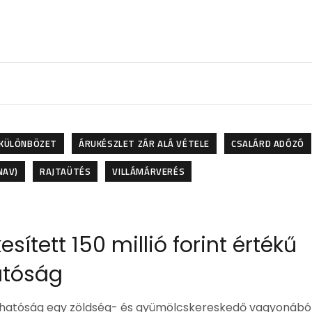
KÜLÖNBÖZET
ÁRUKÉSZLET ZÁR ALÁ VÉTELE
CSALÁRD ADÓZÓ
NAV)
RAJTAÜTÉS
VILLÁMÁRVERÉS
sített 150 millió forint értékű
atóság
adóhatóság egy zöldség- és gyümölcskereskedő vagyonábó