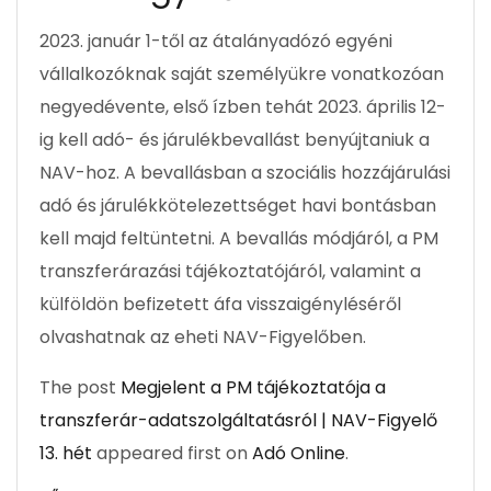
2023. január 1-től az átalányadózó egyéni
vállalkozóknak saját személyükre vonatkozóan
negyedévente, első ízben tehát 2023. április 12-
ig kell adó- és járulékbevallást benyújtaniuk a
NAV-hoz. A bevallásban a szociális hozzájárulási
adó és járulékkötelezettséget havi bontásban
kell majd feltüntetni. A bevallás módjáról, a PM
transzferárazási tájékoztatójáról, valamint a
külföldön befizetett áfa visszaigényléséről
olvashatnak az eheti NAV-Figyelőben.
The post
Megjelent a PM tájékoztatója a
transzferár-adatszolgáltatásról | NAV-Figyelő
13. hét
appeared first on
Adó Online
.