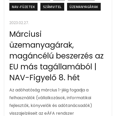
NAV-FÜZETEK
SZÁMVITEL
ÜZEMANYAGÁRAK
2023.02.27.
Márciusi
üzemanyagárak,
magáncélú beszerzés az
EU más tagállamából |
NAV-Figyelő 8. hét
Az adóhatóság március 1-jéig fogadja a
felhasználók (vállalkozások, informatikai
fejlesztők, könyvelők és adótanácsadók)
visszajelzéseit az eÁFA rendszer