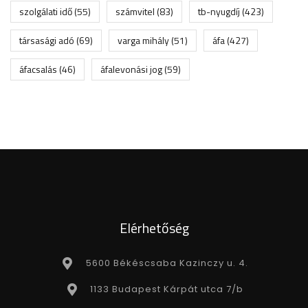
szolgálati idő
(55)
számvitel
(83)
tb-nyugdíj
(423)
társasági adó
(69)
varga mihály
(51)
áfa
(427)
áfacsalás
(46)
áfalevonási jog
(59)
Elérhetőség
5600 Békéscsaba Kazinczy u. 4.
1133 Budapest Kárpát utca 7/b