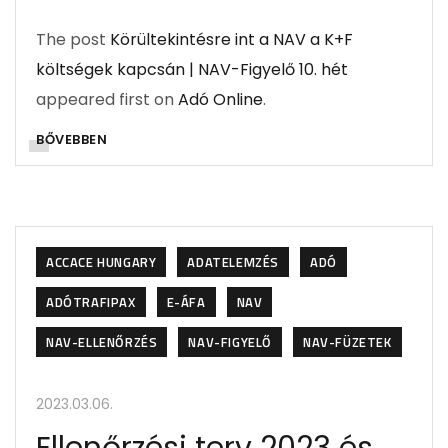
The post
Körültekintésre int a NAV a K+F
költségek kapcsán | NAV-Figyelő 10. hét
appeared first on
Adó Online
.
BŐVEBBEN
ACCACE HUNGARY
ADATELEMZÉS
ADÓ
ADÓTRAFIPAX
E-ÁFA
NAV
NAV-ELLENŐRZÉS
NAV-FIGYELŐ
NAV-FÜZETEK
2023.03.06.