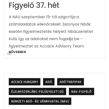
Figyelő 37. hét
A NAV szeptember 15-től szigorítja a
számlaadatok ellenőrzését: bizonyos hibák
esetén figyelmeztetés helyett hibaüzenetet
küld, így az adatokat nem fogadja be –
figyelmeztet az Accace Advisory Team.
BŐVEBBEN
ACCACE HUNGARY
ADÓ
ADÓTRAFIPAX
ÉLELMISZERLÁNC-FELÜGYELETI DÍJ
NAV-FIGYELŐ
NEMZETI ADÓ- ÁS VÁMHIVATAL (NAV)