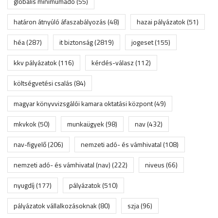
globális minimumadó
(55)
határon átnyúló áfaszabályozás
(48)
hazai pályázatok
(51)
héa
(287)
it biztonság
(2819)
jogeset
(155)
kkv pályázatok
(116)
kérdés-válasz
(112)
költségvetési csalás
(84)
magyar könyvvizsgálói kamara oktatási központ
(49)
mkvkok
(50)
munkaügyek
(98)
nav
(432)
nav-figyelő
(206)
nemzeti adó- és vámhivatal
(108)
nemzeti adó- és vámhivatal (nav)
(222)
niveus
(66)
nyugdíj
(177)
pályázatok
(510)
pályázatok vállalkozásoknak
(80)
szja
(96)