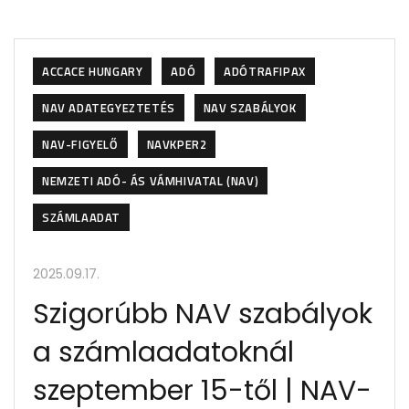
ACCACE HUNGARY
ADÓ
ADÓTRAFIPAX
NAV ADATEGYEZTETÉS
NAV SZABÁLYOK
NAV-FIGYELŐ
NAVKPER2
NEMZETI ADÓ- ÁS VÁMHIVATAL (NAV)
SZÁMLAADAT
2025.09.17.
Szigorúbb NAV szabályok
a számlaadatoknál
szeptember 15-től | NAV-