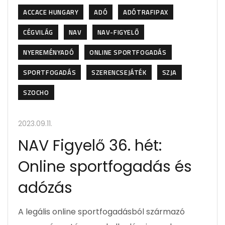
ACCACE HUNGARY
ADÓ
ADÓTRAFIPAX
CÉGVILÁG
NAV
NAV-FIGYELŐ
NYEREMÉNYADÓ
ONLINE SPORTFOGADÁS
SPORTFOGADÁS
SZERENCSEJÁTÉK
SZJA
SZOCHO
2023.09.11.
NAV Figyelő 36. hét:
Online sportfogadás és
adózás
A legális online sportfogadásból származó