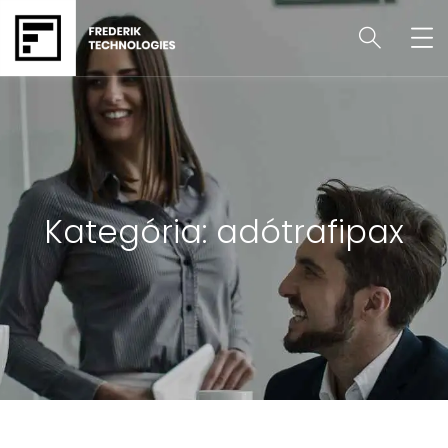
Kategória:
adótrafipax