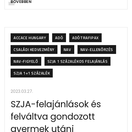
BŐVEBBEN
ACCACE HUNGARY
ADÓ
ADÓTRAFIPAX
CSALÁDI KEDVEZMÉNY
NAV
NAV-ELLENŐRZÉS
NAV-FIGYELŐ
SZJA 1 SZÁZALÉKOS FELAJÁNLÁS
SZJA 1+1 SZÁZALÉK
2023.03.27.
SZJA-felajánlások és
felváltva gondozott
gyermek utáni