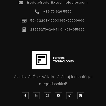
iroda@frederik-technologies.com
+36 70 626 5550
50432208-10003365-00000000
28995270-2-04 | 04-09-015622
Alakítsa át Ön is vállalkozását, új technológiai
megoldásokkal!