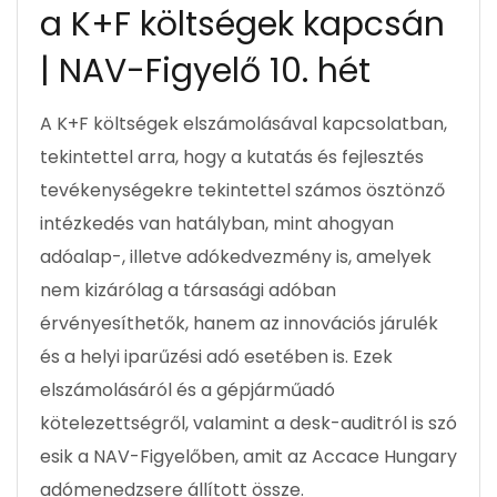
a K+F költségek kapcsán
| NAV-Figyelő 10. hét
A K+F költségek elszámolásával kapcsolatban,
tekintettel arra, hogy a kutatás és fejlesztés
tevékenységekre tekintettel számos ösztönző
intézkedés van hatályban, mint ahogyan
adóalap-, illetve adókedvezmény is, amelyek
nem kizárólag a társasági adóban
érvényesíthetők, hanem az innovációs járulék
és a helyi iparűzési adó esetében is. Ezek
elszámolásáról és a gépjárműadó
kötelezettségről, valamint a desk-auditról is szó
esik a NAV-Figyelőben, amit az Accace Hungary
adómenedzsere állított össze.