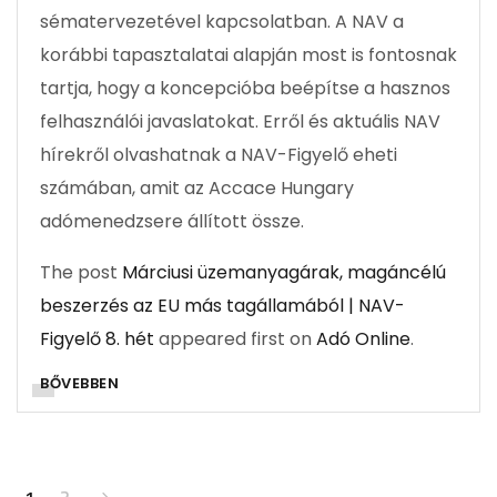
sématervezetével kapcsolatban. A NAV a
korábbi tapasztalatai alapján most is fontosnak
tartja, hogy a koncepcióba beépítse a hasznos
felhasználói javaslatokat. Erről és aktuális NAV
hírekről olvashatnak a NAV-Figyelő eheti
számában, amit az Accace Hungary
adómenedzsere állított össze.
The post
Márciusi üzemanyagárak, magáncélú
beszerzés az EU más tagállamából | NAV-
Figyelő 8. hét
appeared first on
Adó Online
.
BŐVEBBEN