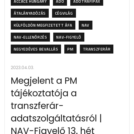
ACCACE HUNGARY
ADÓ
ADÓTRAFIPAX
ÁTALÁNYADÓZÁS
CÉGVILÁG
KÜLFÖLDÖN MEGFIZETETT ÁFA
NAV
NAV-ELLENŐRZÉS
NAV-FIGYELŐ
NEGYEDÉVES BEVALLÁS
PM
TRANSZFERÁR
2023.04.03.
Megjelent a PM
tájékoztatója a
transzferár-
adatszolgáltatásról |
NAV-Figyelő 13. hét