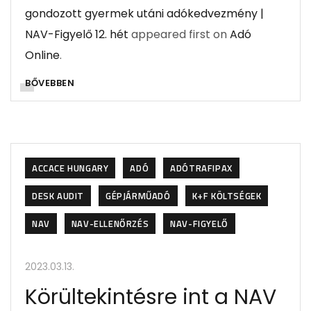
gondozott gyermek utáni adókedvezmény |
NAV-Figyelő 12. hét
appeared first on
Adó
Online
.
BŐVEBBEN
ACCACE HUNGARY
ADÓ
ADÓTRAFIPAX
DESK AUDIT
GÉPJÁRMŰADÓ
K+F KÖLTSÉGEK
NAV
NAV-ELLENŐRZÉS
NAV-FIGYELŐ
2023.03.13.
Körültekintésre int a NAV