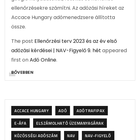
ellenőrzésekre számítni. Az adózási híreket az
Accace Hungary adómenedzsere állította
össze.
The post
Ellenőrzési terv 2023 és az év első
adózási kérdései | NAV-Figyelő 9. hét
appeared
first on
Adó Online
.
BŐVEBBEN
ACCACE HUNGARY
ADÓ
ADÓTRAFIPAX
E-ÁFA
ELSZÁMOLHATÓ ÜZEMANYAGÁRAK
KÖZÖSSÉGI ADÓSZÁM
NAV
NAV-FIGYELŐ