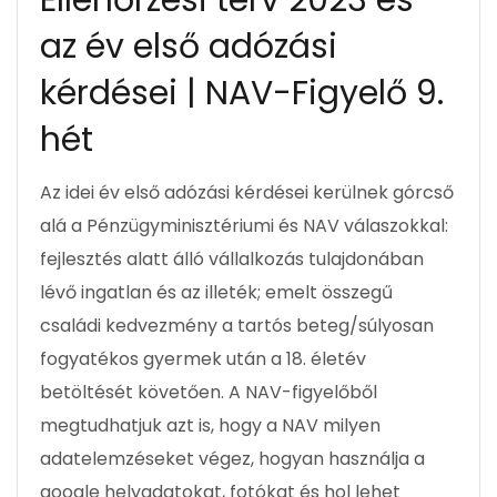
Ellenőrzési terv 2023 és
az év első adózási
kérdései | NAV-Figyelő 9.
hét
Az idei év első adózási kérdései kerülnek górcső
alá a Pénzügyminisztériumi és NAV válaszokkal:
fejlesztés alatt álló vállalkozás tulajdonában
lévő ingatlan és az illeték; emelt összegű
családi kedvezmény a tartós beteg/súlyosan
fogyatékos gyermek után a 18. életév
betöltését követően. A NAV-figyelőből
megtudhatjuk azt is, hogy a NAV milyen
adatelemzéseket végez, hogyan használja a
google helyadatokat, fotókat és hol lehet