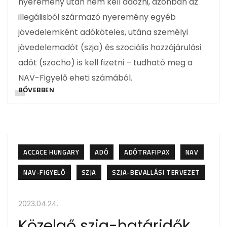
nyeremény után nem kell adózni, azonban az
illegálisból származó nyeremény egyéb
jövedelemként adóköteles, utána személyi
jövedelemadót (szja) és szociális hozzájárulási
adót (szocho) is kell fizetni – tudható meg a
NAV-Figyelő eheti számából.
BŐVEBBEN
ACCACE HUNGARY
ADÓ
ADÓTRAFIPAX
NAV
NAV-FIGYELŐ
SZJA
SZJA-BEVALLÁSI TERVEZET
2023.04.24.
Közelgő szja-határidők,