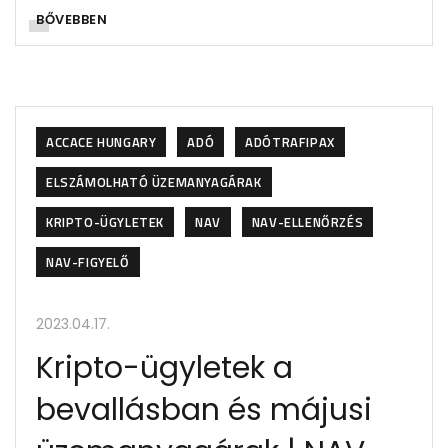
BŐVEBBEN
ACCACE HUNGARY
ADÓ
ADÓTRAFIPAX
ELSZÁMOLHATÓ ÜZEMANYAGÁRAK
KRIPTO-ÜGYLETEK
NAV
NAV-ELLENŐRZÉS
NAV-FIGYELŐ
2023.04.17.
Kripto-ügyletek a
bevallásban és májusi