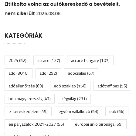
Eltitkolta volna az autókereskedő a bevételeit,
2026.08.06.
nem sikerült
KATEGÓRIÁK
2024
(52)
accace
(127)
accace hungary
(107)
adó
(3040)
adó
(292)
adócsalás
(67)
adóellenőrzés
(69)
adó szaklap
(156)
adótraffipax
(56)
bdo magyarország
(47)
cégvilág
(231)
e-kereskedelem
(45)
egyéni vállalkozó
(53)
eub
(56)
eu pályázatok 2021-2027
(56)
európai unió bírósága
(69)