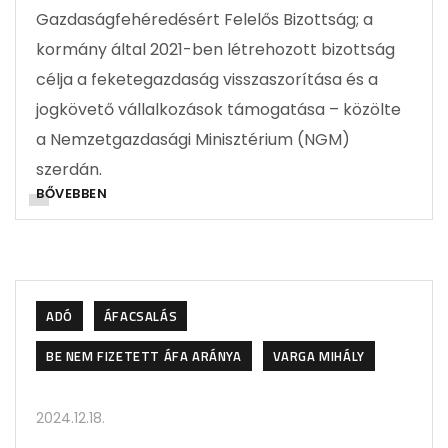
Gazdaságfehéredésért Felelős Bizottság; a
kormány által 2021-ben létrehozott bizottság
célja a feketegazdaság visszaszorítása és a
jogkövető vállalkozások támogatása – közölte
a Nemzetgazdasági Minisztérium (NGM)
szerdán.
BŐVEBBEN
ADÓ
ÁFACSALÁS
BE NEM FIZETETT ÁFA ARÁNYA
VARGA MIHÁLY
2024.12.18.