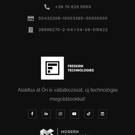
+36 70 626 5550
50432208-10003365-00000000
28995270-2-04 | 04-09-015622
Alakítsa át Ön is vállalkozását, új technológiai
megoldásokkal!