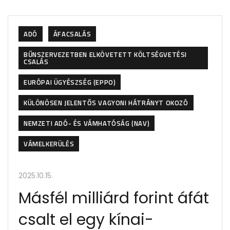
ADÓ
ÁFACSALÁS
BŰNSZERVEZETBEN ELKÖVETETT KÖLTSÉGVETÉSI
CSALÁS
EURÓPAI ÜGYÉSZSÉG (EPPO)
KÜLÖNÖSEN JELENTŐS VAGYONI HÁTRÁNYT OKOZÓ
NEMZETI ADÓ- ÉS VÁMHATÓSÁG (NAV)
VÁMELKERÜLÉS
2025.10.15.
Másfél milliárd forint áfát
csalt el egy kínai-