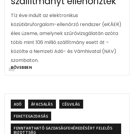
szállítmányt ellenőriztek
Tíz éve indult az elektronikus
közútiáruforgalom-ellenőrző rendszer (eKÁER)
éles üzeme, amelynek szűrővizsgálatán azóta
több mint 106 millió szállítmány esett át –
közölte a Nemzeti Adó- és Vámhivatal (NAV)
szombaton.
BŐVEBBEN
ADÓ
ÁFACSALÁS
CÉGVILÁG
FEKETEGAZDASÁG
FENNTARTHATÓ GAZDASÁGFEHÉREDÉSÉRT FELELŐS
BIZOTTSÁG