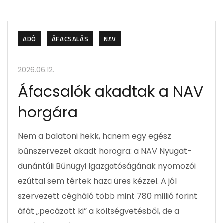
ADÓ
ÁFACSALÁS
NAV
2026.06.12.
Áfacsalók akadtak a NAV
horgára
Nem a balatoni hekk, hanem egy egész
bűnszervezet akadt horogra: a NAV Nyugat-
dunántúli Bűnügyi Igazgatóságának nyomozói
ezúttal sem tértek haza üres kézzel. A jól
szervezett cégháló több mint 780 millió forint
áfát „pecázott ki” a költségvetésből, de a