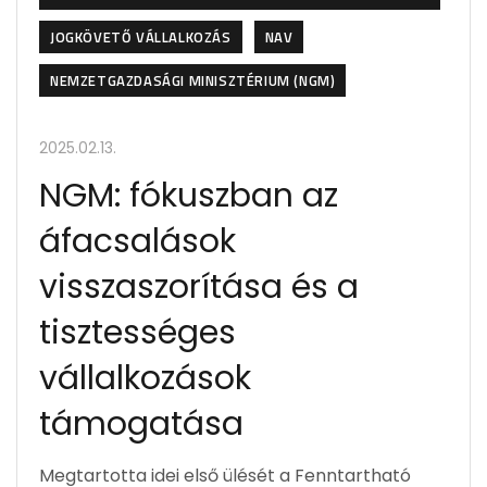
JOGKÖVETŐ VÁLLALKOZÁS
NAV
NEMZETGAZDASÁGI MINISZTÉRIUM (NGM)
2025.02.13.
NGM: fókuszban az
áfacsalások
visszaszorítása és a
tisztességes
vállalkozások
támogatása
Megtartotta idei első ülését a Fenntartható