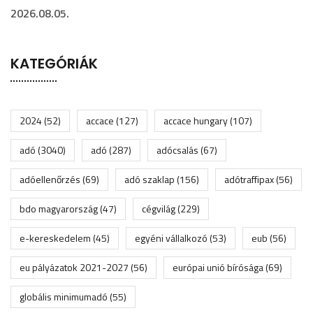
2026.08.05.
KATEGÓRIÁK
2024
(52)
accace
(127)
accace hungary
(107)
adó
(3040)
adó
(287)
adócsalás
(67)
adóellenőrzés
(69)
adó szaklap
(156)
adótraffipax
(56)
bdo magyarország
(47)
cégvilág
(229)
e-kereskedelem
(45)
egyéni vállalkozó
(53)
eub
(56)
eu pályázatok 2021-2027
(56)
európai unió bírósága
(69)
globális minimumadó
(55)