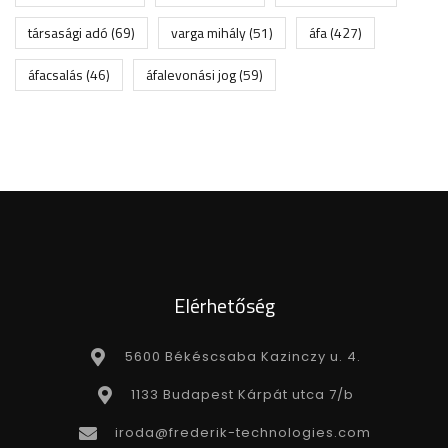
társasági adó
(69)
varga mihály
(51)
áfa
(427)
áfacsalás
(46)
áfalevonási jog
(59)
Elérhetőség
5600 Békéscsaba Kazinczy u. 4.
1133 Budapest Kárpát utca 7/b
iroda@frederik-technologies.com