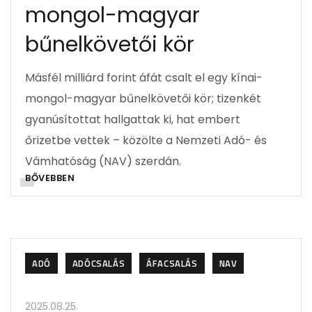
mongol-magyar
bűnelkövetői kör
Másfél milliárd forint áfát csalt el egy kínai-
mongol-magyar bűnelkövetői kör; tizenkét
gyanúsítottat hallgattak ki, hat embert
őrizetbe vettek – közölte a Nemzeti Adó- és
Vámhatóság (NAV) szerdán.
BŐVEBBEN
ADÓ
ADÓCSALÁS
ÁFACSALÁS
NAV
2025.08.25.