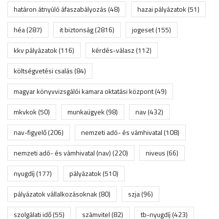
határon átnyúló áfaszabályozás
(48)
hazai pályázatok
(51)
héa
(287)
it biztonság
(2816)
jogeset
(155)
kkv pályázatok
(116)
kérdés-válasz
(112)
költségvetési csalás
(84)
magyar könyvvizsgálói kamara oktatási központ
(49)
mkvkok
(50)
munkaügyek
(98)
nav
(432)
nav-figyelő
(206)
nemzeti adó- és vámhivatal
(108)
nemzeti adó- és vámhivatal (nav)
(220)
niveus
(66)
nyugdíj
(177)
pályázatok
(510)
pályázatok vállalkozásoknak
(80)
szja
(96)
szolgálati idő
(55)
számvitel
(82)
tb-nyugdíj
(423)