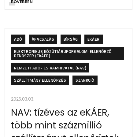
BŐVEBBEN
ADÓ
ÁFACSALÁS
BÍRSÁG
EKÁER
ELEKTRONIKUS KÖZÚTIÁRUFORGALOM-ELLENŐRZŐ
RENDSZER (EKÁER)
NEMZETI ADÓ- ÉS VÁMHIVATAL (NAV)
SZÁLLÍTMÁNY ELLENŐRZÉS
SZANKCIÓ
2025.03.03.
NAV: tízéves az eKÁER,
több mint százmillió