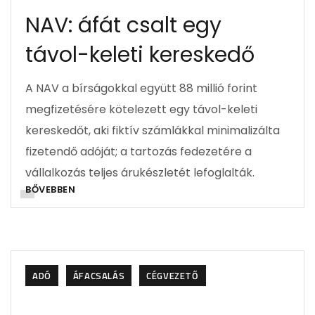
NAV: áfát csalt egy
távol-keleti kereskedő
A NAV a bírságokkal együtt 88 millió forint
megfizetésére kötelezett egy távol-keleti
kereskedőt, aki fiktív számlákkal minimalizálta
fizetendő adóját; a tartozás fedezetére a
vállalkozás teljes árukészletét lefoglalták.
BŐVEBBEN
ADÓ
ÁFACSALÁS
CÉGVEZETŐ