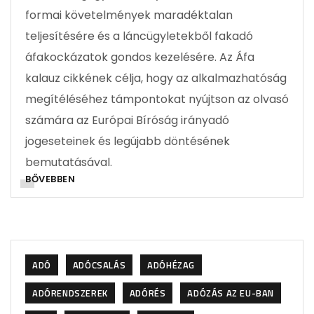
formai követelmények maradéktalan
teljesítésére és a láncügyletekből fakadó
áfakockázatok gondos kezelésére. Az Áfa
kalauz cikkének célja, hogy az alkalmazhatóság
megítéléséhez támpontokat nyújtson az olvasó
számára az Európai Bíróság irányadó
jogeseteinek és legújabb döntésének
bemutatásával.
BŐVEBBEN
ADÓ
ADÓCSALÁS
ADÓHÉZAG
ADÓRENDSZEREK
ADÓRÉS
ADÓZÁS AZ EU-BAN