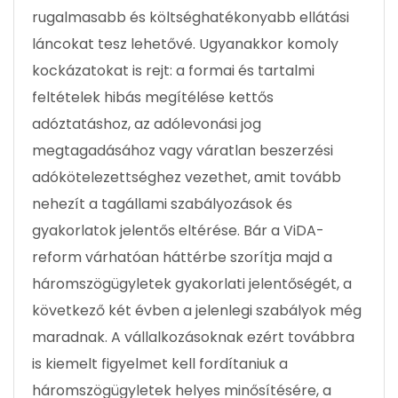
rugalmasabb és költséghatékonyabb ellátási
láncokat tesz lehetővé. Ugyanakkor komoly
kockázatokat is rejt: a formai és tartalmi
feltételek hibás megítélése kettős
adóztatáshoz, az adólevonási jog
megtagadásához vagy váratlan beszerzési
adókötelezettséghez vezethet, amit tovább
nehezít a tagállami szabályozások és
gyakorlatok jelentős eltérése. Bár a ViDA-
reform várhatóan háttérbe szorítja majd a
háromszögügyletek gyakorlati jelentőségét, a
következő két évben a jelenlegi szabályok még
maradnak. A vállalkozásoknak ezért továbbra
is kiemelt figyelmet kell fordítaniuk a
háromszögügyletek helyes minősítésére, a