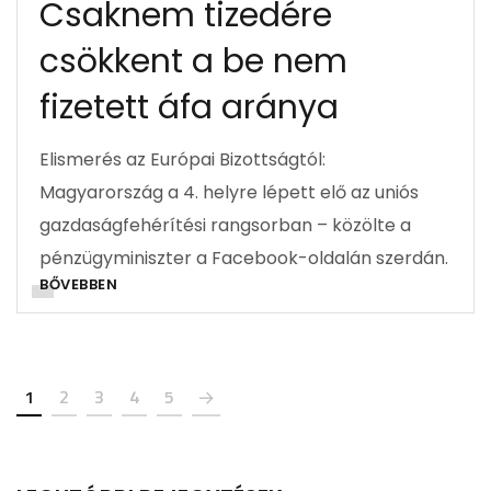
Csaknem tizedére
csökkent a be nem
fizetett áfa aránya
Elismerés az Európai Bizottságtól:
Magyarország a 4. helyre lépett elő az uniós
gazdaságfehérítési rangsorban – közölte a
pénzügyminiszter a Facebook-oldalán szerdán.
BŐVEBBEN
1
2
3
4
5