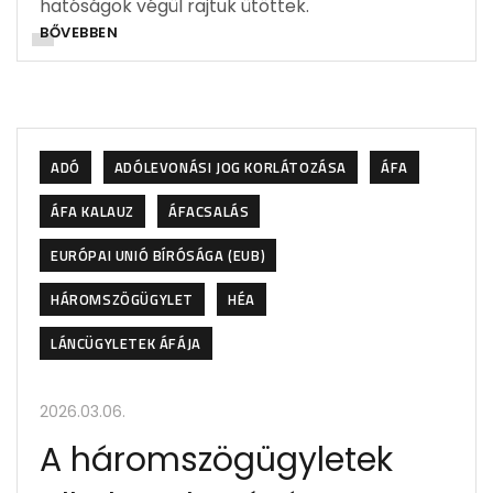
hatóságok végül rajtuk ütöttek.
BŐVEBBEN
ADÓ
ADÓLEVONÁSI JOG KORLÁTOZÁSA
ÁFA
ÁFA KALAUZ
ÁFACSALÁS
EURÓPAI UNIÓ BÍRÓSÁGA (EUB)
HÁROMSZÖGÜGYLET
HÉA
LÁNCÜGYLETEK ÁFÁJA
2026.03.06.
A háromszögügyletek