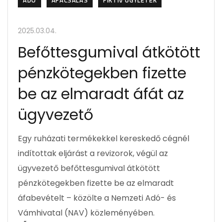
ADÓ
ÁFACSALÁS
FIKTÍV ÜGYLETEK
2025.03.04.
Befőttesgumival átkötött
pénzkötegekben fizette
be az elmaradt áfát az
ügyvezető
Egy ruházati termékekkel kereskedő cégnél
indítottak eljárást a revizorok, végül az
ügyvezető befőttesgumival átkötött
pénzkötegekben fizette be az elmaradt
áfabevételt – közölte a Nemzeti Adó- és
Vámhivatal (NAV) közleményében.