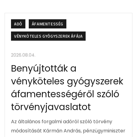
ADÓ
ÁFAMENTESSÉG
VÉNYKÖTELES GYÓGYSZEREK ÁFÁJA
2026.08.04.
Benyújtották a
vényköteles gyógyszerek
áfamentességéről szóló
törvényjavaslatot
Az általános forgalmi adóról szóló törvény
módosítását Kármán András, pénzügyminiszter