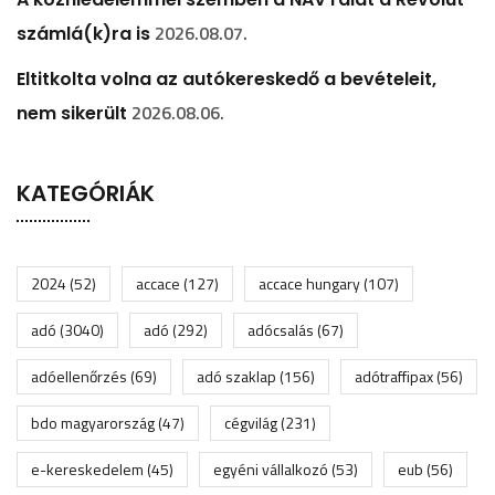
2026.08.07.
számlá(k)ra is
Eltitkolta volna az autókereskedő a bevételeit,
2026.08.06.
nem sikerült
KATEGÓRIÁK
2024
(52)
accace
(127)
accace hungary
(107)
adó
(3040)
adó
(292)
adócsalás
(67)
adóellenőrzés
(69)
adó szaklap
(156)
adótraffipax
(56)
bdo magyarország
(47)
cégvilág
(231)
e-kereskedelem
(45)
egyéni vállalkozó
(53)
eub
(56)