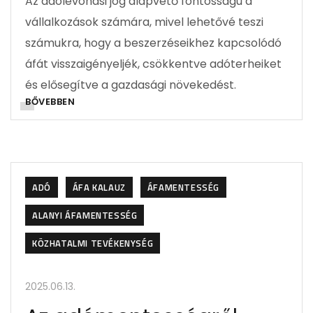
Az adólevonási jog alapvető fontosságú a
vállalkozások számára, mivel lehetővé teszi
számukra, hogy a beszerzéseikhez kapcsolódó
áfát visszaigényeljék, csökkentve adóterheiket
és elősegítve a gazdasági növekedést.
BŐVEBBEN
ADÓ
ÁFA KALAUZ
ÁFAMENTESSÉG
ALANYI ÁFAMENTESSÉG
KÖZHATALMI TEVÉKENYSÉG
2025.06.13.