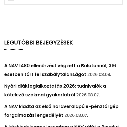
LEGUTÓBBI BEJEGYZÉSEK
A NAV 1480 ellenőrzést végzett a Balatonnál, 316
2026.08.08.
esetben tárt fel szabálytalanságot
Nyári diákfoglalkoztatás 2026: tudnivalók a
2026.08.07.
kötelező szakmai gyakorlatról
A NAV kiadta az első hardveralapú e-pénztárgép
2026.08.07.
forgalmazási engedélyét
A közhiedelemmel szemben a NAV rálát a Revolut