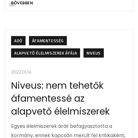
BŐVEBBEN
ADÓ
ÁFAMENTESSÉG
ALAPVETŐ ÉLELMISZEREK ÁFÁJA
NIVEUS
2022.01.14.
Niveus: nem tehetők
áfamentessé az
alapvető élelmiszerek
Egyes élelmiszerek árát befagyasztotta a
kormány, ennek kapcsán merült fel kritikaként,