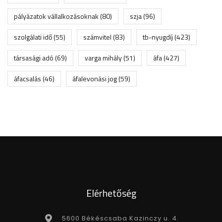
pályázatok vállalkozásoknak
(80)
szja
(96)
szolgálati idő
(55)
számvitel
(83)
tb-nyugdíj
(423)
társasági adó
(69)
varga mihály
(51)
áfa
(427)
áfacsalás
(46)
áfalevonási jog
(59)
Elérhetőség
5600 Békéscsaba Kazinczy u. 4.