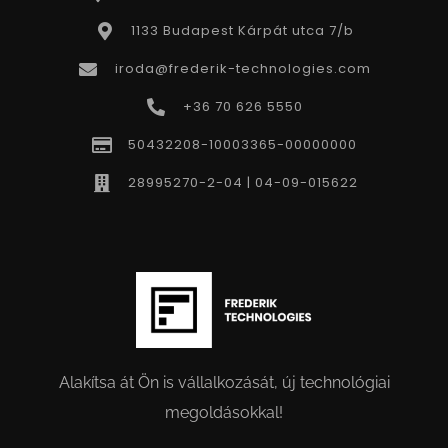
1133 Budapest Kárpát utca 7/b
iroda@frederik-technologies.com
+36 70 626 5550
50432208-10003365-00000000
28995270-2-04 | 04-09-015622
Alakítsa át Ön is vállalkozását, új technológiai
megoldásokkal!