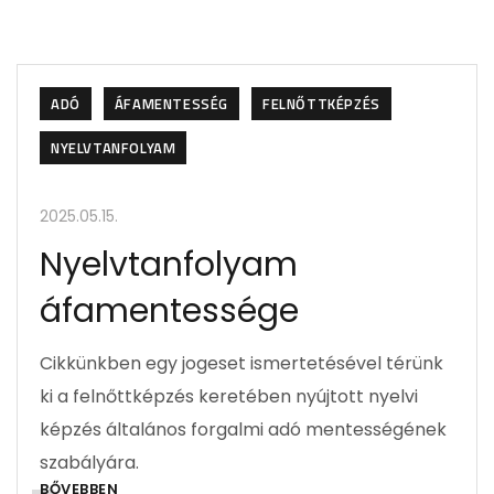
ADÓ
ÁFAMENTESSÉG
FELNŐTTKÉPZÉS
NYELVTANFOLYAM
2025.05.15.
Nyelvtanfolyam
áfamentessége
Cikkünkben egy jogeset ismertetésével térünk
ki a felnőttképzés keretében nyújtott nyelvi
képzés általános forgalmi adó mentességének
szabályára.
BŐVEBBEN