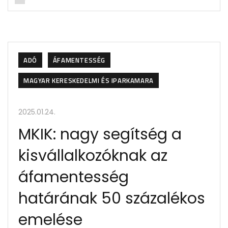
ADÓ
ÁFAMENTESSÉG
MAGYAR KERESKEDELMI ÉS IPARKAMARA
2025.01.24.
MKIK: nagy segítség a
kisvállalkozóknak az
áfamentesség
határának 50 százalékos
emelése