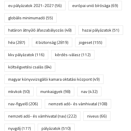
eu pályázatok 2021-2027
(56)
európai unió bírósága
(69)
globális minimumadó
(55)
határon átnyúló áfaszabályozás
(48)
hazai pályázatok
(51)
héa
(287)
it biztonság
(2819)
jogeset
(155)
kkv pályázatok
(116)
kérdés-válasz
(112)
költségvetési csalás
(84)
magyar könyvvizsgálói kamara oktatási központ
(49)
mkvkok
(50)
munkaügyek
(98)
nav
(432)
nav-figyelő
(206)
nemzeti adó- és vámhivatal
(108)
nemzeti adó- és vámhivatal (nav)
(222)
niveus
(66)
nyugdíj
(177)
pályázatok
(510)