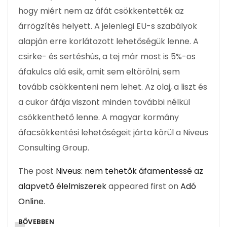
hogy miért nem az áfát csökkentették az
árrögzítés helyett. A jelenlegi EU-s szabályok
alapján erre korlátozott lehetőségük lenne. A
csirke- és sertéshús, a tej már most is 5%-os
áfakulcs alá esik, amit sem eltörölni, sem
tovább csökkenteni nem lehet. Az olaj, a liszt és
a cukor áfája viszont minden további nélkül
csökkenthető lenne. A magyar kormány
áfacsökkentési lehetőségeit járta körül a Niveus
Consulting Group.
The post
Niveus: nem tehetők áfamentessé az
alapvető élelmiszerek
appeared first on
Adó
Online
.
BŐVEBBEN