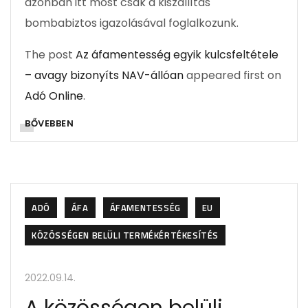
azonban itt most csak a kiszállítás
bombabiztos igazolásával foglalkozunk.
The post
Az áfamentesség egyik kulcsfeltétele
– avagy bizonyíts NAV-állóan
appeared first on
Adó Online
.
BŐVEBBEN
ADÓ
ÁFA
ÁFAMENTESSÉG
EU
KÖZÖSSÉGEN BELÜLI TERMÉKÉRTÉKESÍTÉS
2022.09.14.