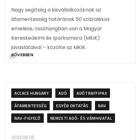
Nagy segítség a kisvállalkozóknak az
áfamentesség határának 50 százalékos
emelése, összhangban van a Magyar
Kereskedelmi és Iparkamara (MKIK)
javaslataival – közölte az MKIK.
BŐVEBBEN
ACCACE HUNGARY
ADÓ
ADÓTRAFFIPAX
ÁFAMENTESSÉG
EGYÉB OKTATÁS
NAV
NAV-FIGYELŐ
NEMZETI ADÓ- ÉS VÁMHIVATAL
2023.06.05.