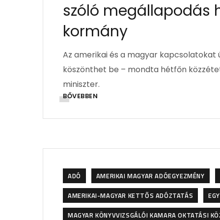
szóló megállapodás h
kormány
Az amerikai és a magyar kapcsolatokat új
köszönthet be – mondta hétfőn közzét
miniszter.
BŐVEBBEN
ADÓ
AMERIKAI MAGYAR ADÓEGYEZMÉNY
AMERIKAI-MAGYAR KETTŐS ADÓZTATÁS
EGY
MAGYAR KÖNYVVIZSGÁLÓI KAMARA OKTATÁSI K