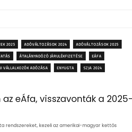
EK 2025
ADÓVÁLTOZÁSOK 2024
ADÓVÁLTOZÁSOK 2025
TATÁS
ÁTALÁNYADÓZÓ JÁRULÉKFIZETÉSE
EÁFA
NI VÁLLALKOZÓK ADÓZÁSA
ENYUGTA
SZJA 2024
az eÁfa, visszavonták a 2025
ta rendszereket, kezeli az amerikai-magyar kettős