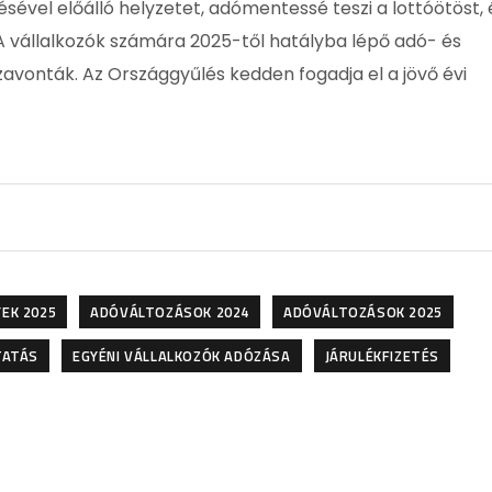
vel előálló helyzetet, adómentessé teszi a lottóötöst, 
 A vállalkozók számára 2025-től hatályba lépő adó- és
szavonták. Az Országgyűlés kedden fogadja el a jövő évi
EK 2025
ADÓVÁLTOZÁSOK 2024
ADÓVÁLTOZÁSOK 2025
TATÁS
EGYÉNI VÁLLALKOZÓK ADÓZÁSA
JÁRULÉKFIZETÉS