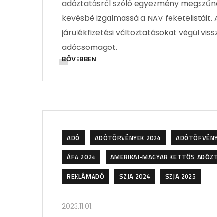
adóztatásról szóló egyezmény megszűnésé
kevésbé izgalmassá a NAV feketelistáit.
járulékfizetési változtatásokat végül vis
adócsomagot.
BŐVEBBEN
ADÓ
ADÓTÖRVÉNYEK 2024
ADÓTÖRVÉNY
ÁFA 2024
AMERIKAI-MAGYAR KETTŐS ADÓZ
REKLÁMADÓ
SZJA 2024
SZJA 2025
2023.11.01.