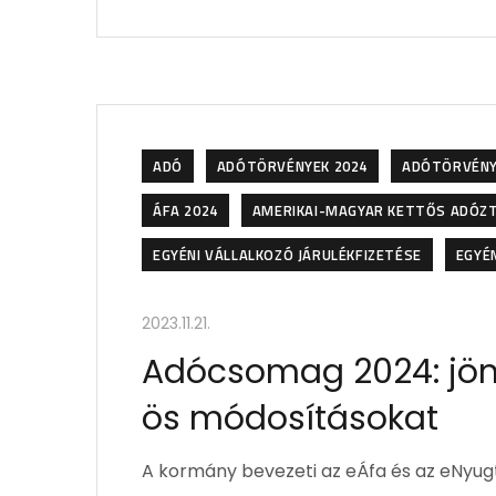
ADÓ
ADÓTÖRVÉNYEK 2024
ADÓTÖRVÉNY
ÁFA 2024
AMERIKAI-MAGYAR KETTŐS ADÓZ
EGYÉNI VÁLLALKOZÓ JÁRULÉKFIZETÉSE
EGYÉ
2023.11.21.
Adócsomag 2024: jön 
ös módosításokat
A kormány bevezeti az eÁfa és az eNyug