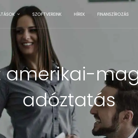
ATÁSOK
SZOFTVEREINK
HÍREK
FINANSZÍROZÁS
:
amerikai-mag
adóztatás