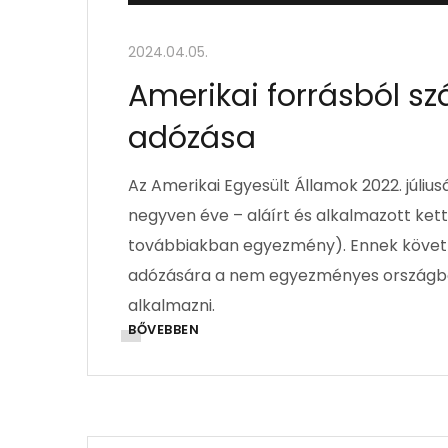
2024.04.05.
Amerikai forrásból 
adózása
Az Amerikai Egyesült Államok 2022. júli
negyven éve – aláírt és alkalmazott ket
továbbiakban egyezmény). Ennek követk
adózására a nem egyezményes országbó
alkalmazni.
BŐVEBBEN