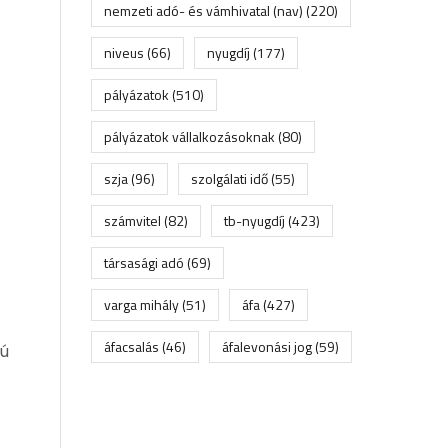
nemzeti adó- és vámhivatal (nav)
(220)
niveus
(66)
nyugdíj
(177)
pályázatok
(510)
pályázatok vállalkozásoknak
(80)
szja
(96)
szolgálati idő
(55)
számvitel
(82)
tb-nyugdíj
(423)
társasági adó
(69)
varga mihály
(51)
áfa
(427)
áfacsalás
(46)
áfalevonási jog
(59)
nú