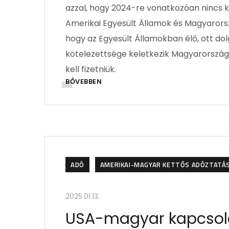
azzal, hogy 2024-re vonatkozóan nincs 
Amerikai Egyesült Államok és Magyarorszá
hogy az Egyesült Államokban élő, ott d
kötelezettsége keletkezik Magyarországon
kell fizetniük.
BŐVEBBEN
ADÓ
AMERIKAI-MAGYAR KETTŐS ADÓZTATÁ
2025.01.13.
USA-magyar kapcsolat