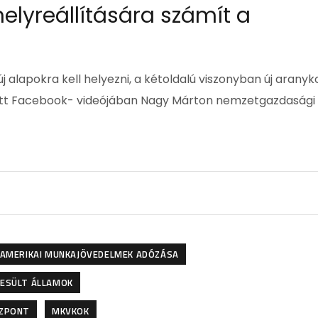
elyreállítására számít a
 alapokra kell helyezni, a kétoldalú viszonyban új aranyk
ett Facebook- videójában Nagy Márton nemzetgazdasági
AMERIKAI MUNKAJÖVEDELMEK ADÓZÁSA
ESÜLT ÁLLAMOK
ÖZPONT
MKVKOK