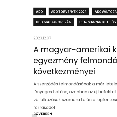
ADÓ
ADÓTÖRVÉNYEK 2024
ADÓVÁLTOZÁ
BDO MAGYARORSZÁG
USA-MAGYAR KETTŐS
2023.12.07.
A magyar-amerikai ke
egyezmény felmondá
következményei
A szerződés felmondásának a már letele
lényeges hatása, azonban az új befektet
vállalkozások számára talán a legfont
forrásadót.
BŐVEBBEN