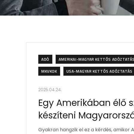
ADÓ
AMERIKAI-MAGYAR KETTŐS ADÓZTATÁ
MKVKOK
USA-MAGYAR KETTŐS ADÓZTATÁS
2025.04.24.
Egy Amerikában élő sz
készíteni Magyarorsz
Gyakran hangzik el ez a kérdés, amikor