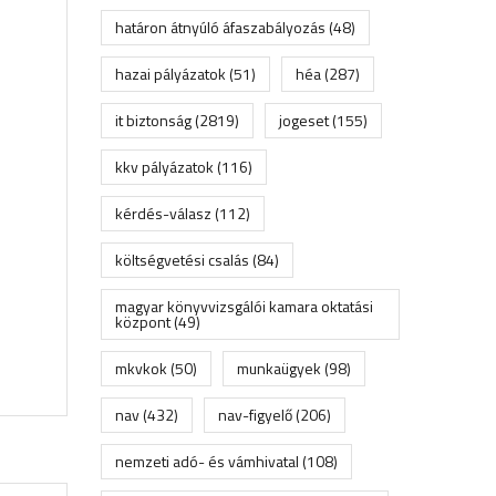
határon átnyúló áfaszabályozás
(48)
hazai pályázatok
(51)
héa
(287)
it biztonság
(2819)
jogeset
(155)
kkv pályázatok
(116)
kérdés-válasz
(112)
költségvetési csalás
(84)
magyar könyvvizsgálói kamara oktatási
központ
(49)
mkvkok
(50)
munkaügyek
(98)
nav
(432)
nav-figyelő
(206)
nemzeti adó- és vámhivatal
(108)