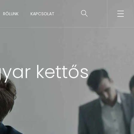
RÓLUNK
KAPCSOLAT
yar kettős