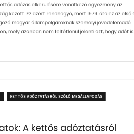
kettős adózás elkerülésére vonatkozó egyezmény az
g között. Ez azért rendhagyó, mert 1979. óta ez az első 
olgozó magyar állampolgároknak személyi jövedelemadó
, mely azonban nem feltétlenül jelenti azt, hogy adót is
S
KETTŐS ADÓZTATÁSRÓL SZÓLÓ MEGÁLLAPODÁS
ok: A kettős adóztatásról