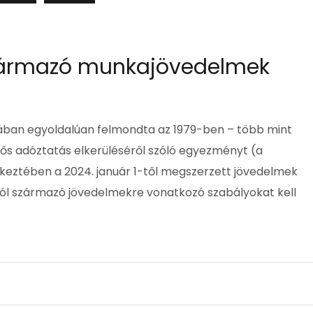
származó munkajövedelmek
usában egyoldalúan felmondta az 1979-ben – több mint
tős adóztatás elkerüléséről szóló egyezményt (a
eztében a 2024. január 1-től megszerzett jövedelmek
l származó jövedelmekre vonatkozó szabályokat kell