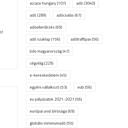
accace hungary
(107)
adó
(3040)
adó
(289)
adócsalás
(67)
adóellenőrzés
(69)
or
adó szaklap
(156)
adótraffipax
(56)
bdo magyarország
(47)
cégvilág
(229)
e-kereskedelem
(45)
egyéni vállalkozó
(53)
eub
(56)
eu pályázatok 2021-2027
(56)
európai unió bírósága
(69)
globális minimumadó
(55)