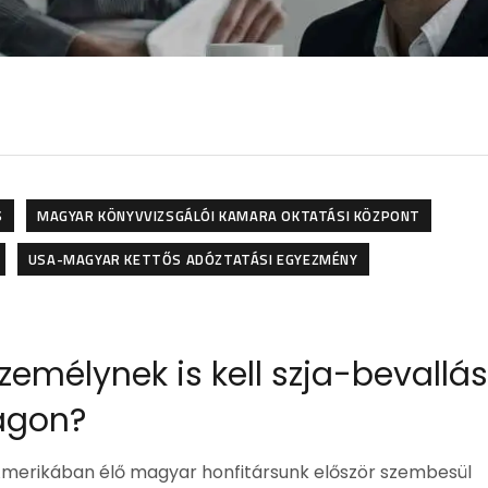
S
MAGYAR KÖNYVVIZSGÁLÓI KAMARA OKTATÁSI KÖZPONT
USA-MAGYAR KETTŐS ADÓZTATÁSI EGYEZMÉNY
emélynek is kell szja-bevallás
ágon?
 Amerikában élő magyar honfitársunk először szembesül