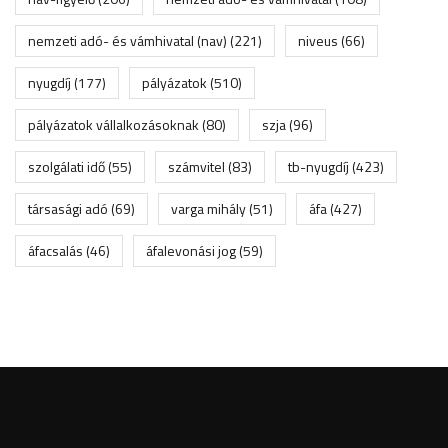
nemzeti adó- és vámhivatal (nav)
(221)
niveus
(66)
nyugdíj
(177)
pályázatok
(510)
pályázatok vállalkozásoknak
(80)
szja
(96)
szolgálati idő
(55)
számvitel
(83)
tb-nyugdíj
(423)
társasági adó
(69)
varga mihály
(51)
áfa
(427)
áfacsalás
(46)
áfalevonási jog
(59)