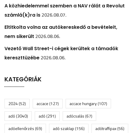
A közhiedelemmel szemben a NAV rálát a Revolut
2026.08.07.
számlá(k)ra is
Eltitkolta volna az autókereskedő a bevételeit,
2026.08.06.
nem sikerült
Vezető Wall Street-i cégek kerültek a támadók
2026.08.06.
kereszttüzébe
KATEGÓRIÁK
2024
(52)
accace
(127)
accace hungary
(107)
adó
(3040)
adó
(291)
adócsalás
(67)
adóellenőrzés
(69)
adó szaklap
(156)
adótraffipax
(56)