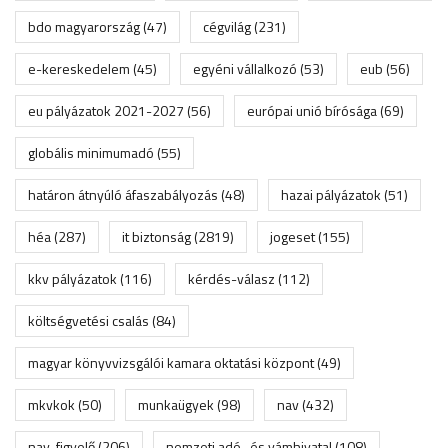
bdo magyarország
(47)
cégvilág
(231)
e-kereskedelem
(45)
egyéni vállalkozó
(53)
eub
(56)
eu pályázatok 2021-2027
(56)
európai unió bírósága
(69)
globális minimumadó
(55)
határon átnyúló áfaszabályozás
(48)
hazai pályázatok
(51)
héa
(287)
it biztonság
(2819)
jogeset
(155)
kkv pályázatok
(116)
kérdés-válasz
(112)
költségvetési csalás
(84)
magyar könyvvizsgálói kamara oktatási központ
(49)
mkvkok
(50)
munkaügyek
(98)
nav
(432)
nav-figyelő
(206)
nemzeti adó- és vámhivatal
(108)