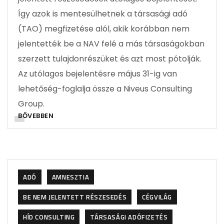
Így azok is mentesülhetnek a társasági adó
(TAO) megfizetése alól, akik korábban nem
jelentették be a NAV felé a más társaságokban
szerzett tulajdonrészüket és azt most pótolják.
Az utólagos bejelentésre május 31-ig van
lehetőség-foglalja össze a Niveus Consulting
Group.
BŐVEBBEN
ADÓ
AMNESZTIA
BE NEM JELENTETT RÉSZESEDÉS
CÉGVILÁG
HÍD CONSULTING
TÁRSASÁGI ADÓFIZETÉS