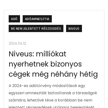
ADÓ
ADÓAMNESZTIA
BE NEM JELENTETT RÉSZESEDÉS
NIVEUS
2024.04.12.
Niveus: milliókat
nyerhetnek bizonyos
cégek még néhány hétig
A 2024-es adótörvény módosítások egy
egyszeri amnesztiát biztosítanak a társaságok
számára, lehetővé téve a korábban be nem
jelentett részesedések utólagos bejelentését.