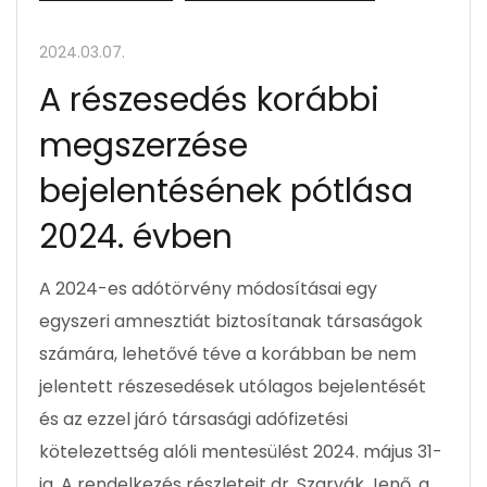
2024.03.07.
A részesedés korábbi
megszerzése
bejelentésének pótlása
2024. évben
A 2024-es adótörvény módosításai egy
egyszeri amnesztiát biztosítanak társaságok
számára, lehetővé téve a korábban be nem
jelentett részesedések utólagos bejelentését
és az ezzel járó társasági adófizetési
kötelezettség alóli mentesülést 2024. május 31-
ig. A rendelkezés részleteit dr. Szarvák Jenő, a