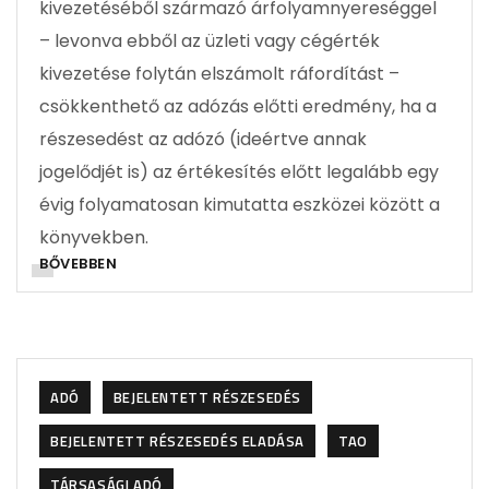
kivezetéséből származó árfolyamnyereséggel
– levonva ebből az üzleti vagy cégérték
kivezetése folytán elszámolt ráfordítást –
csökkenthető az adózás előtti eredmény, ha a
részesedést az adózó (ideértve annak
jogelődjét is) az értékesítés előtt legalább egy
évig folyamatosan kimutatta eszközei között a
könyvekben.
BŐVEBBEN
ADÓ
BEJELENTETT RÉSZESEDÉS
BEJELENTETT RÉSZESEDÉS ELADÁSA
TAO
TÁRSASÁGI ADÓ