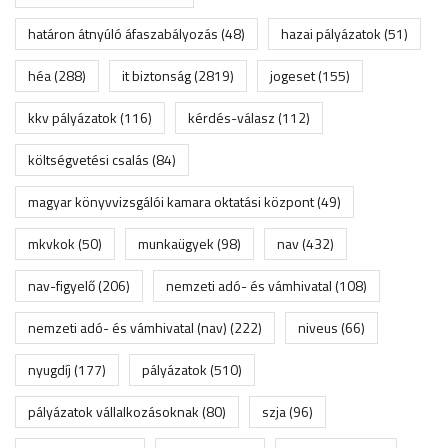
határon átnyúló áfaszabályozás
(48)
hazai pályázatok
(51)
héa
(288)
it biztonság
(2819)
jogeset
(155)
kkv pályázatok
(116)
kérdés-válasz
(112)
költségvetési csalás
(84)
magyar könyvvizsgálói kamara oktatási központ
(49)
mkvkok
(50)
munkaügyek
(98)
nav
(432)
nav-figyelő
(206)
nemzeti adó- és vámhivatal
(108)
nemzeti adó- és vámhivatal (nav)
(222)
niveus
(66)
nyugdíj
(177)
pályázatok
(510)
pályázatok vállalkozásoknak
(80)
szja
(96)