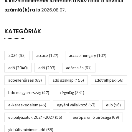
A közhiedelemmel szemben a NAV rálát a Revolut
2026.08.07.
számlá(k)ra is
KATEGÓRIÁK
2024
(52)
accace
(127)
accace hungary
(107)
adó
(3040)
adó
(293)
adócsalás
(67)
adóellenőrzés
(69)
adó szaklap
(156)
adótraffipax
(56)
bdo magyarország
(47)
cégvilág
(231)
e-kereskedelem
(45)
egyéni vállalkozó
(53)
eub
(56)
eu pályázatok 2021-2027
(56)
európai unió bírósága
(69)
globális minimumadó
(55)