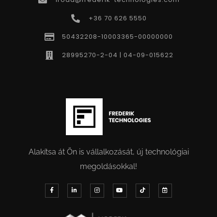
+36 70 626 5550
50432208-10003365-00000000
28995270-2-04 | 04-09-015622
Alakítsa át Ön is vállalkozását, új technológiai
megoldásokkal!