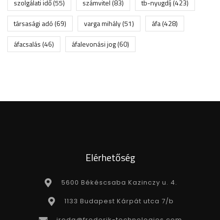
szolgálati idő
(55)
számvitel
(83)
tb-nyugdíj
(423)
társasági adó
(69)
varga mihály
(51)
áfa
(428)
áfacsalás
(46)
áfalevonási jog
(60)
Elérhetőség
5600 Békéscsaba Kazinczy u. 4.
1133 Budapest Kárpát utca 7/b
iroda@frederik-technologies.com