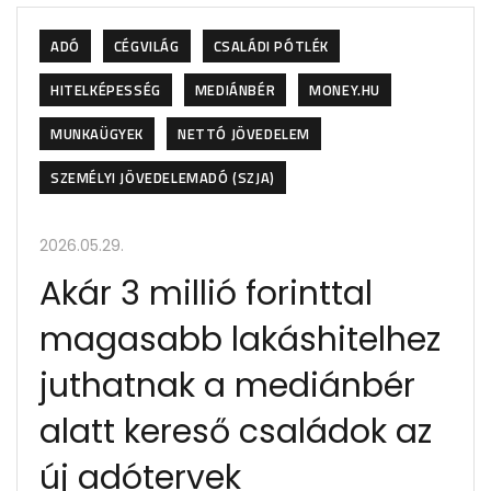
ADÓ
CÉGVILÁG
CSALÁDI PÓTLÉK
HITELKÉPESSÉG
MEDIÁNBÉR
MONEY.HU
MUNKAÜGYEK
NETTÓ JÖVEDELEM
SZEMÉLYI JÖVEDELEMADÓ (SZJA)
2026.05.29.
Akár 3 millió forinttal
magasabb lakáshitelhez
juthatnak a mediánbér
alatt kereső családok az
új adótervek