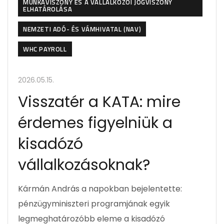
MUNKAVISZONY ÉS A VÁLLALKOZÓI JOGVISZONY
ELHATÁROLÁSA
NEMZETI ADÓ- ÉS VÁMHIVATAL (NAV)
WHC PAYROLL
2026.05.15.
Visszatér a KATA: mire
érdemes figyelniük a
kisadózó
vállalkozásoknak?
Kármán András a napokban bejelentette:
pénzügyminiszteri programjának egyik
legmeghatározóbb eleme a kisadózó