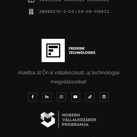
28995270-2-04 | 04-09-015622
Alakítsa át Ön is vállalkozását, új technológiai
megoldásokkal!