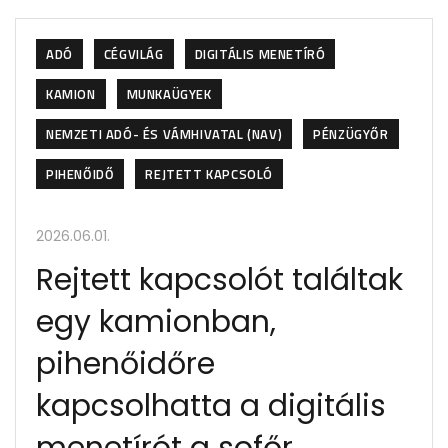
ADÓ
CÉGVILÁG
DIGITÁLIS MENETÍRÓ
KAMION
MUNKAÜGYEK
NEMZETI ADÓ- ÉS VÁMHIVATAL (NAV)
PÉNZÜGYŐR
PIHENŐIDŐ
REJTETT KAPCSOLÓ
2026.06.01.
Rejtett kapcsolót találtak
egy kamionban,
pihenőidőre
kapcsolhatta a digitális