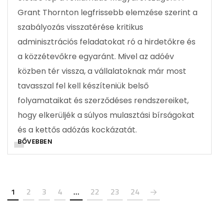
Grant Thornton legfrissebb elemzése szerint a
szabályozás visszatérése kritikus
adminisztrációs feladatokat ró a hirdetőkre és
a közzétevőkre egyaránt. Mivel az adóév
közben tér vissza, a vállalatoknak már most
tavasszal fel kell készíteniük belső
folyamataikat és szerződéses rendszereiket,
hogy elkerüljék a súlyos mulasztási bírságokat
és a kettős adózás kockázatát.
BŐVEBBEN
1
2
3
4
…
22
23
24