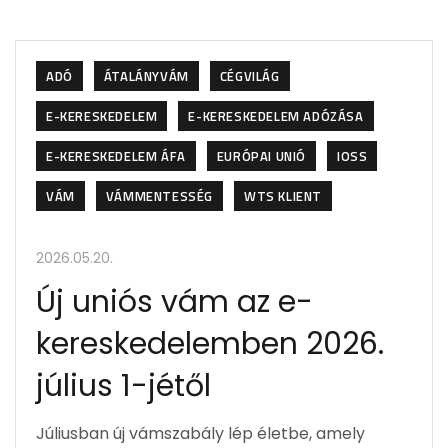
ADÓ
ÁTALÁNYVÁM
CÉGVILÁG
E-KERESKEDELEM
E-KERESKEDELEM ADÓZÁSA
E-KERESKEDELEM ÁFA
EURÓPAI UNIÓ
IOSS
VÁM
VÁMMENTESSÉG
WTS KLIENT
2026.05.20.
Új uniós vám az e-
kereskedelemben 2026.
július 1-jétől
Júliusban új vámszabály lép életbe, amely