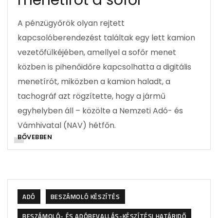
menetírót a sofőr
A pénzügyőrök olyan rejtett
kapcsolóberendezést találtak egy lett kamion
vezetőfülkéjében, amellyel a sofőr menet
közben is pihenőidőre kapcsolhatta a digitális
menetírót, miközben a kamion haladt, a
tachográf azt rögzítette, hogy a jármű
egyhelyben áll – közölte a Nemzeti Adó- és
Vámhivatal (NAV) hétfőn.
BŐVEBBEN
ADÓ
BESZÁMOLÓ KÉSZÍTÉS
BESZÁMOLÓ- ÉS ADÓBEVALLÁS-KÉSZÍTÉSI HATÁRIDŐ