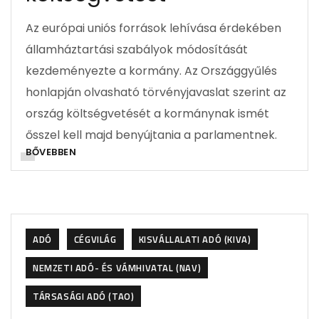
Az európai uniós források lehívása érdekében
államháztartási szabályok módosítását
kezdeményezte a kormány. Az Országgyűlés
honlapján olvasható törvényjavaslat szerint az
ország költségvetését a kormánynak ismét
ősszel kell majd benyújtania a parlamentnek.
BŐVEBBEN
ADÓ
CÉGVILÁG
KISVÁLLALATI ADÓ (KIVA)
NEMZETI ADÓ- ÉS VÁMHIVATAL (NAV)
TÁRSASÁGI ADÓ (TAO)