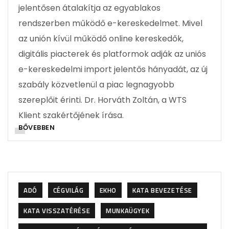
jelentősen átalakítja az egyablakos
rendszerben működő e-kereskedelmet. Mivel
az unión kívül működő online kereskedők,
digitális piacterek és platformok adják az uniós
e-kereskedelmi import jelentős hányadát, az új
szabály közvetlenül a piac legnagyobb
szereplőit érinti. Dr. Horváth Zoltán, a WTS
Klient szakértőjének írása.
BŐVEBBEN
ADÓ
CÉGVILÁG
EKHO
KATA BEVEZETÉSE
KATA VISSZATÉRÉSE
MUNKAÜGYEK