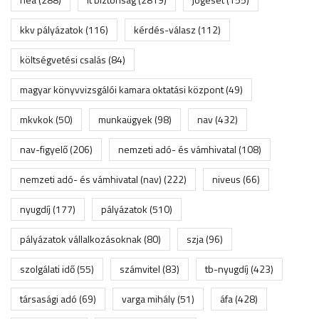
kkv pályázatok
(116)
kérdés-válasz
(112)
költségvetési csalás
(84)
magyar könyvvizsgálói kamara oktatási központ
(49)
mkvkok
(50)
munkaügyek
(98)
nav
(432)
nav-figyelő
(206)
nemzeti adó- és vámhivatal
(108)
nemzeti adó- és vámhivatal (nav)
(222)
niveus
(66)
nyugdíj
(177)
pályázatok
(510)
pályázatok vállalkozásoknak
(80)
szja
(96)
szolgálati idő
(55)
számvitel
(83)
tb-nyugdíj
(423)
társasági adó
(69)
varga mihály
(51)
áfa
(428)