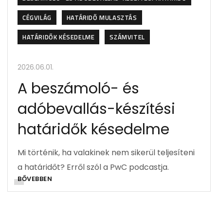
CÉGVILÁG
HATÁRIDŐ MULASZTÁS
HATÁRIDŐK KÉSEDELME
SZÁMVITEL
2026.06.01.
A beszámoló- és
adóbevallás-készítési
határidők késedelme
Mi történik, ha valakinek nem sikerül teljesíteni
a határidőt? Erről szól a PwC podcastja.
BŐVEBBEN