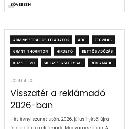
BŐVEBBEN
ADMINISZTRÁCIÓS FELADATOK
ADÓ
CÉGVILÁG
GRANT THORNTON
HIRDETŐ
KETTŐS ADÓZÁS
KÖZZÉTEVŐ
MULASZTÁSI BÍRSÁG
REKLÁMADÓ
2026.04.20.
Visszatér a reklámadó
2026-ban
Hét évnyi szünet után, 2026. július 1-jétől újra
életbe lép a reklámadó Magyarországon. A