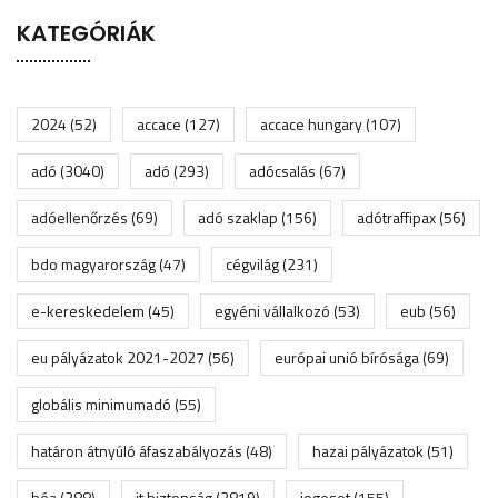
KATEGÓRIÁK
2024
(52)
accace
(127)
accace hungary
(107)
adó
(3040)
adó
(293)
adócsalás
(67)
adóellenőrzés
(69)
adó szaklap
(156)
adótraffipax
(56)
bdo magyarország
(47)
cégvilág
(231)
e-kereskedelem
(45)
egyéni vállalkozó
(53)
eub
(56)
eu pályázatok 2021-2027
(56)
európai unió bírósága
(69)
globális minimumadó
(55)
határon átnyúló áfaszabályozás
(48)
hazai pályázatok
(51)
héa
(288)
it biztonság
(2819)
jogeset
(155)