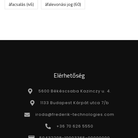
áfacsalás
(46)
áfalevonási jog
(60)
Elérhetőség
5600 Békéscsaba Kazinczy u. 4.
1133 Budapest Kárpát utca 7/b
iroda@frederik-technologies.com
+36 70 626 5550
50432208-10003365-00000000