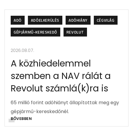
ADÓ
ADÓELKERÜLÉS
ADÓHIÁNY
CÉGVILÁG
GÉPJÁRMŰ-KERESKEDŐ
REVOLUT
2026.08.07.
A közhiedelemmel
szemben a NAV rálát a
Revolut számlá(k)ra is
65 millió forint adóhiányt állapítottak meg egy
gépjármű-kereskedőnél.
BŐVEBBEN