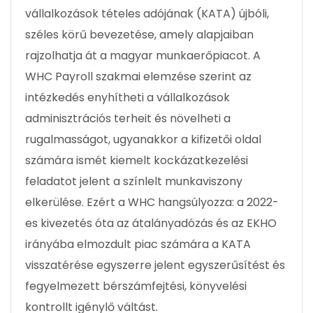
vállalkozások tételes adójának (KATA) újbóli,
széles körű bevezetése, amely alapjaiban
rajzolhatja át a magyar munkaerőpiacot. A
WHC Payroll szakmai elemzése szerint az
intézkedés enyhítheti a vállalkozások
adminisztrációs terheit és növelheti a
rugalmasságot, ugyanakkor a kifizetői oldal
számára ismét kiemelt kockázatkezelési
feladatot jelent a színlelt munkaviszony
elkerülése. Ezért a WHC hangsúlyozza: a 2022-
es kivezetés óta az átalányadózás és az EKHO
irányába elmozdult piac számára a KATA
visszatérése egyszerre jelent egyszerűsítést és
fegyelmezett bérszámfejtési, könyvelési
kontrollt igénylő váltást.