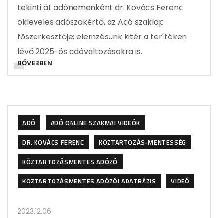
tekinti át adónemenként dr. Kovács Ferenc
okleveles adószakértő, az Adó szaklap
főszerkesztője; elemzésünk kitér a terítéken
lévő 2025-ös adóváltozásokra is.
BŐVEBBEN
ADÓ
ADÓ ONLINE SZAKMAI VIDEÓK
DR. KOVÁCS FERENC
KÖZTARTOZÁS-MENTESSÉG
KÖZTARTOZÁSMENTES ADÓZÓ
KÖZTARTOZÁSMENTES ADÓZÓI ADATBÁZIS
VIDEÓ
2023.12.06.