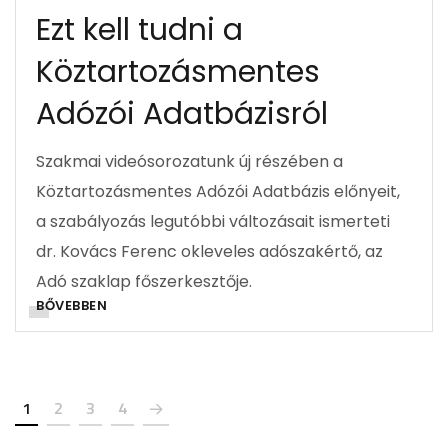
Ezt kell tudni a
Köztartozásmentes
Adózói Adatbázisról
Szakmai videósorozatunk új részében a
Köztartozásmentes Adózói Adatbázis előnyeit,
a szabályozás legutóbbi változásait ismerteti
dr. Kovács Ferenc okleveles adószakértő, az
Adó szaklap főszerkesztője.
BŐVEBBEN
1
2
3
4