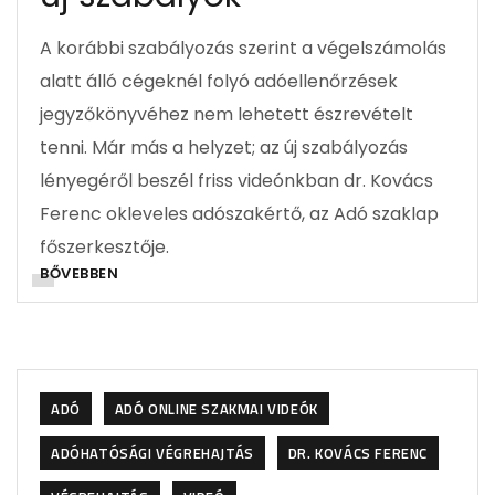
A korábbi szabályozás szerint a végelszámolás
alatt álló cégeknél folyó adóellenőrzések
jegyzőkönyvéhez nem lehetett észrevételt
tenni. Már más a helyzet; az új szabályozás
lényegéről beszél friss videónkban dr. Kovács
Ferenc okleveles adószakértő, az Adó szaklap
főszerkesztője.
BŐVEBBEN
ADÓ
ADÓ ONLINE SZAKMAI VIDEÓK
ADÓHATÓSÁGI VÉGREHAJTÁS
DR. KOVÁCS FERENC