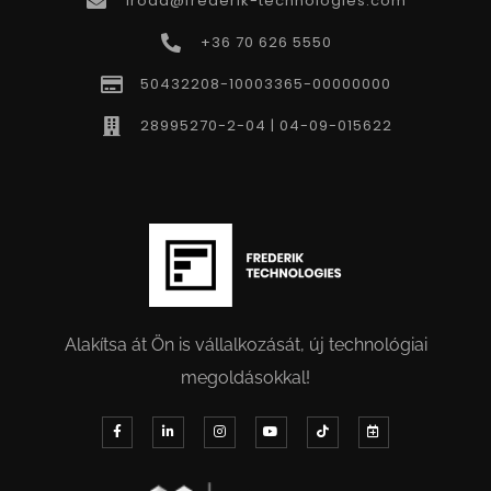
iroda@frederik-technologies.com
+36 70 626 5550
50432208-10003365-00000000
28995270-2-04 | 04-09-015622
Alakítsa át Ön is vállalkozását, új technológiai
megoldásokkal!