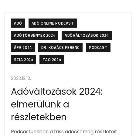
ADÓ
ADÓ ONLINE PODCAST
ADÓTÖRVÉNYEK 2024
ADÓVÁLTOZÁSOK 2024
ÁFA 2024
DR. KOVÁCS FERENC
PODCAST
SZJA 2024
TAO 2024
2023.12.13.
Adóváltozások 2024:
elmerülünk a
részletekben
Podcastunkban a friss adócsomag részleteit