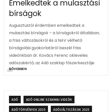
Emelkedtek a mulasztási
bírságok
Augusztustól érdemben emelkedtek a
mulasztási bírságok – a bírságokról általában,
a friss változásokról és a NAV vélhető
bírságolási gyakorlatáról beszél friss
videónkban dr. Kovács Ferenc okleveles
adószakértő, az Adó szaklap főszerkesztője.
BŐVEBBEN
ADÓ
ADÓ ONLINE SZAKMAI VIDEÓK
ADÓTÖRVÉNYEK 2025
ADÓVÁLTOZÁSOK 2025