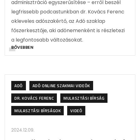
adminisztráció egyszerűsítése – erről beszél
legfrissebb podcastunkban dr. Kovács Ferenc
okleveles adószakértő, az Adó szaklap
főszerkesztője, aki adónemenként is részletezi
a legfontosabb változásokat.
BŐVEBBEN
ADÓ
ADÓ ONLINE SZAKMAI VIDEÓK
DR. KOVÁCS FERENC
MULASZTÁSI BÍRSÁG
MULASZTÁSI BÍRSÁGOK
VIDEÓ
2024.12.09.