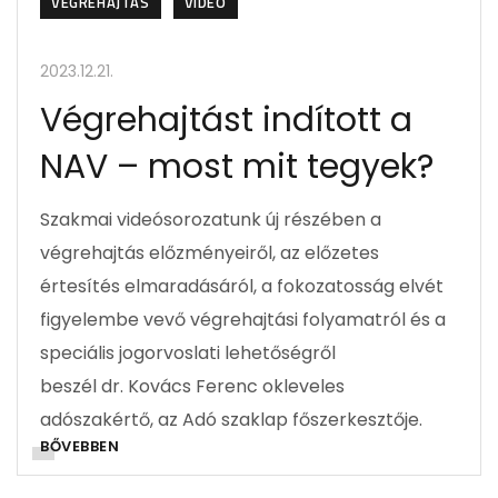
VÉGREHAJTÁS
VIDEÓ
2023.12.21.
Végrehajtást indított a
NAV – most mit tegyek?
Szakmai videósorozatunk új részében a
végrehajtás előzményeiről, az előzetes
értesítés elmaradásáról, a fokozatosság elvét
figyelembe vevő végrehajtási folyamatról és a
speciális jogorvoslati lehetőségről
beszél dr. Kovács Ferenc okleveles
adószakértő, az Adó szaklap főszerkesztője.
BŐVEBBEN