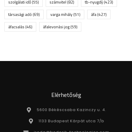
szolgálati idő
(55)
számvitel
(82)
tb-nyugdíj
(423)
társasági adó
(69)
varga mihály
(51)
áfa
(427)
áfacsalás
(46)
áfalevonási jog
(59)
Elérhetőség
5600 Békéscsaba Kazinczy u. 4.
1133 Budapest Kárpát utca 7/b