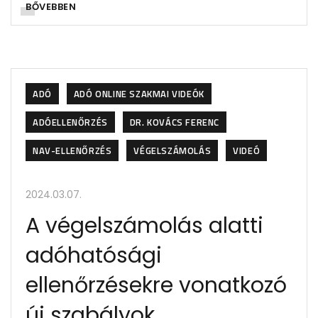
BŐVEBBEN
ADÓ
ADÓ ONLINE SZAKMAI VIDEÓK
ADÓELLENŐRZÉS
DR. KOVÁCS FERENC
NAV-ELLENŐRZÉS
VÉGELSZÁMOLÁS
VIDEÓ
2024.03.07.
A végelszámolás alatti
adóhatósági
ellenőrzésekre vonatkozó
új szabályok