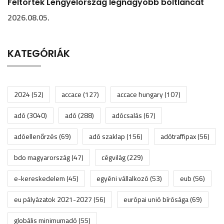
Feltörték Lengyelország legnagyobb boltláncát
2026.08.05.
KATEGÓRIÁK
2024
(52)
accace
(127)
accace hungary
(107)
adó
(3040)
adó
(288)
adócsalás
(67)
adóellenőrzés
(69)
adó szaklap
(156)
adótraffipax
(56)
bdo magyarország
(47)
cégvilág
(229)
e-kereskedelem
(45)
egyéni vállalkozó
(53)
eub
(56)
eu pályázatok 2021-2027
(56)
európai unió bírósága
(69)
globális minimumadó
(55)