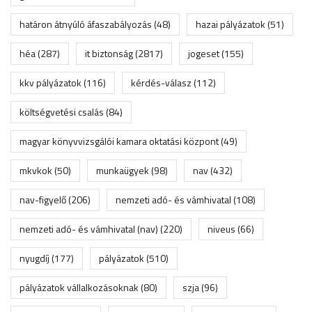
határon átnyúló áfaszabályozás
(48)
hazai pályázatok
(51)
héa
(287)
it biztonság
(2817)
jogeset
(155)
kkv pályázatok
(116)
kérdés-válasz
(112)
költségvetési csalás
(84)
magyar könyvvizsgálói kamara oktatási központ
(49)
mkvkok
(50)
munkaügyek
(98)
nav
(432)
nav-figyelő
(206)
nemzeti adó- és vámhivatal
(108)
nemzeti adó- és vámhivatal (nav)
(220)
niveus
(66)
nyugdíj
(177)
pályázatok
(510)
pályázatok vállalkozásoknak
(80)
szja
(96)