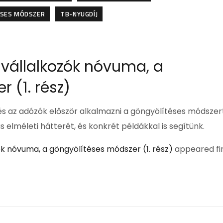
ÉSES MÓDSZER
TB-NYUGDÍJ
vállalkozók nóvuma, a
 (1. rész)
 és az adózók először alkalmazni a göngyölítéses módszer
elméleti hátterét, és konkrét példákkal is segítünk.
k nóvuma, a göngyölítéses módszer (1. rész)
appeared fi