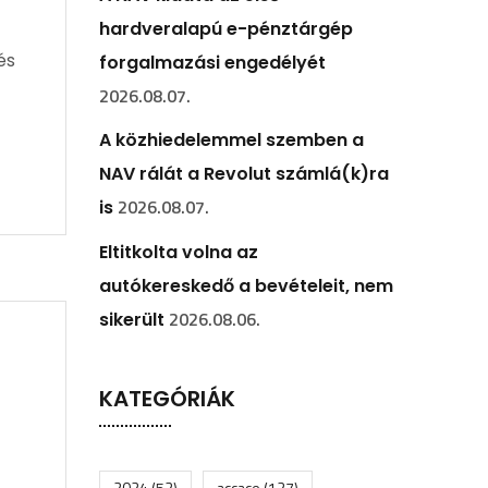
hardveralapú e-pénztárgép
és
forgalmazási engedélyét
2026.08.07.
A közhiedelemmel szemben a
NAV rálát a Revolut számlá(k)ra
2026.08.07.
is
Eltitkolta volna az
autókereskedő a bevételeit, nem
2026.08.06.
sikerült
KATEGÓRIÁK
2024
(52)
accace
(127)