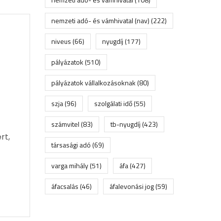
nemzeti adó- és vámhivatal (nav)
(222)
niveus
(66)
nyugdíj
(177)
pályázatok
(510)
pályázatok vállalkozásoknak
(80)
szja
(96)
szolgálati idő
(55)
számvitel
(83)
tb-nyugdíj
(423)
rt,
társasági adó
(69)
varga mihály
(51)
áfa
(427)
áfacsalás
(46)
áfalevonási jog
(59)