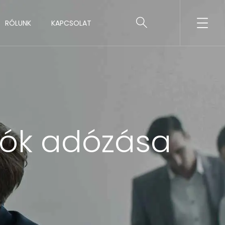
RÓLUNK
KAPCSOLAT
zók adózása