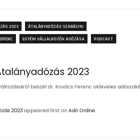
ZÁS 2023
ÁTALÁNYADÓZÁS SZABÁLYAI
FERENC
EGYÉNI VÁLLALKOZÓK ADÓZÁSA
PODCAST
Átalányadózás 2023
változásairól beszél dr. Kovács Ferenc okleveles adószaké
ózás 2023
appeared first on
Adó Online
.