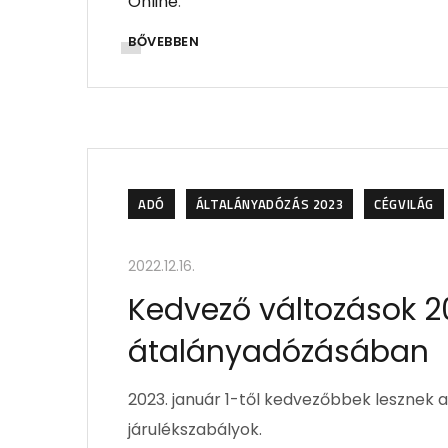
Online
.
BŐVEBBEN
ADÓ
ÁLTALÁNYADÓZÁS 2023
CÉGVILÁG
2022.12.16.
Kedvező változások 20
átalányadózásában
2023. január 1-től kedvezőbbek lesznek 
járulékszabályok.