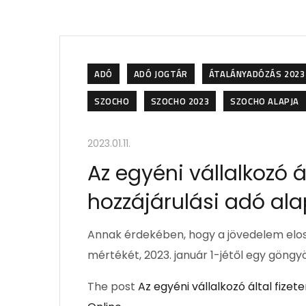
ADÓ
ADÓ JOGTÁR
ÁTALÁNYADÓZÁS 2023
SZOCHO
SZOCHO 2023
SZOCHO ALAPJA
2023.01.11.
Az egyéni vállalkozó á
hozzájárulási adó ala
Annak érdekében, hogy a jövedelem eloszl
mértékét, 2023. január 1-jétől egy göngyö
The post
Az egyéni vállalkozó által fizet