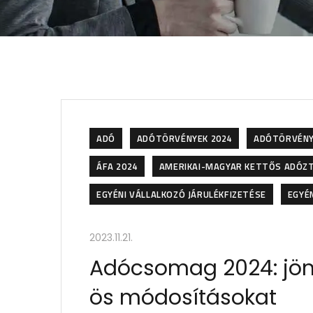
ADÓ
ADÓTÖRVÉNYEK 2024
ADÓTÖRVÉNY
ÁFA 2024
AMERIKAI-MAGYAR KETTŐS ADÓZ
EGYÉNI VÁLLALKOZÓ JÁRULÉKFIZETÉSE
EGYÉ
2023.11.21.
Adócsomag 2024: jön 
ös módosításokat