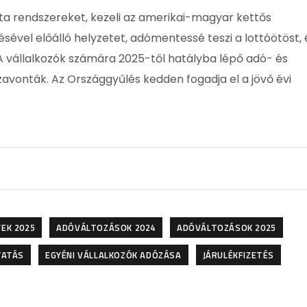
ta rendszereket, kezeli az amerikai-magyar kettős
vel előálló helyzetet, adómentessé teszi a lottóötöst, 
 A vállalkozók számára 2025-től hatályba lépő adó- és
szavonták. Az Országgyűlés kedden fogadja el a jövő évi
EK 2025
ADÓVÁLTOZÁSOK 2024
ADÓVÁLTOZÁSOK 2025
TATÁS
EGYÉNI VÁLLALKOZÓK ADÓZÁSA
JÁRULÉKFIZETÉS