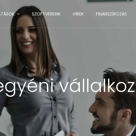
ATÁSOK
SZOFTVEREINK
HÍREK
FINANSZÍROZÁS
egyéni vállalko