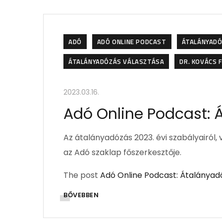
ADÓ
ADÓ ONLINE PODCAST
ÁTALÁNYADÓ
ÁTALÁNYADÓZÁS VÁLASZTÁSA
DR. KOVÁCS 
2023.03.16.
Adó Online Podcast: 
Az átalányadózás 2023. évi szabályairól, 
az Adó szaklap főszerkesztője.
The post
Adó Online Podcast: Átalányad
BŐVEBBEN