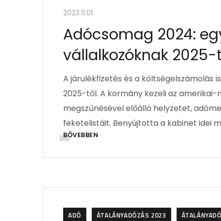
2023.11.01.
Adócsomag 2024: egy
vállalkozóknak 2025-t
A járulékfizetés és a költségelszámolás 
2025-től. A kormány kezeli az amerikai
megszűnésével előálló helyzetet, adómen
feketelistáit. Benyújtotta a kabinet ide
BŐVEBBEN
ADÓ
ÁTALÁNYADÓZÁS 2023
ÁTALÁNYADÓ