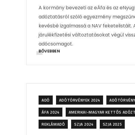
A kormány bevezeti az eÁfa és az eNyug
adóztatásról szóló egyezmény megszűnésé
kevésbé izgalmassá a NAV feketelistáit.
járulékfizetési változtatásokat végül vis
adócsomagot.
BŐVEBBEN
ADÓ
ADÓTÖRVÉNYEK 2024
ADÓTÖRVÉNY
ÁFA 2024
AMERIKAI-MAGYAR KETTŐS ADÓZ
REKLÁMADÓ
SZJA 2024
SZJA 2025