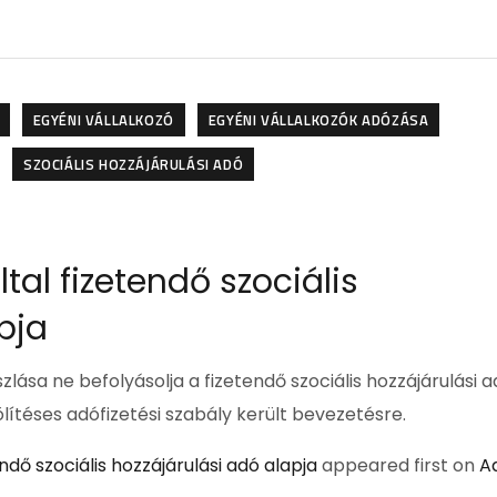
EGYÉNI VÁLLALKOZÓ
EGYÉNI VÁLLALKOZÓK ADÓZÁSA
SZOCIÁLIS HOZZÁJÁRULÁSI ADÓ
ltal fizetendő szociális
pja
ása ne befolyásolja a fizetendő szociális hozzájárulási 
lítéses adófizetési szabály került bevezetésre.
endő szociális hozzájárulási adó alapja
appeared first on
A