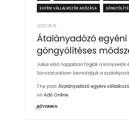
EGYÉNI VÁLLALKOZÓK ADÓZÁSA
GÖNGYÖLÍT
2023.05.15.
Átalányadózó egyéni 
göngyölítéses módszer
Július első napjaiban fogják a könyvelők
Sorozatunkban bemutatjuk a szabályozás 
The post
Átalányadózó egyéni vállalkozó
on
Adó Online
.
BŐVEBBEN