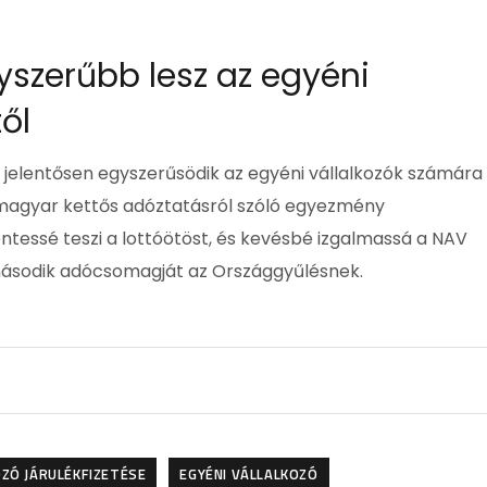
szerűbb lesz az egyéni
ől
is jelentősen egyszerűsödik az egyéni vállalkozók számára
-magyar kettős adóztatásról szóló egyezmény
tessé teszi a lottóötöst, és kevésbé izgalmassá a NAV
i második adócsomagját az Országgyűlésnek.
ZÓ JÁRULÉKFIZETÉSE
EGYÉNI VÁLLALKOZÓ