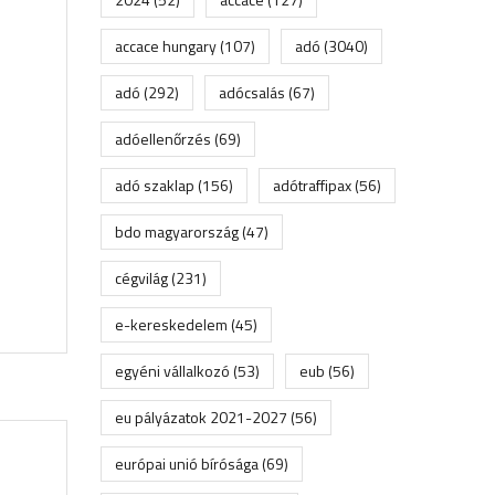
accace hungary
(107)
adó
(3040)
adó
(292)
adócsalás
(67)
adóellenőrzés
(69)
adó szaklap
(156)
adótraffipax
(56)
bdo magyarország
(47)
cégvilág
(231)
e-kereskedelem
(45)
egyéni vállalkozó
(53)
eub
(56)
eu pályázatok 2021-2027
(56)
európai unió bírósága
(69)