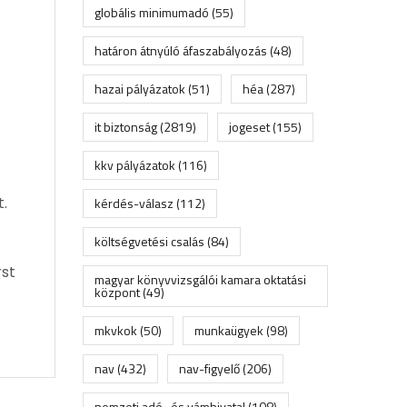
globális minimumadó
(55)
határon átnyúló áfaszabályozás
(48)
hazai pályázatok
(51)
héa
(287)
it biztonság
(2819)
jogeset
(155)
kkv pályázatok
(116)
t.
kérdés-válasz
(112)
költségvetési csalás
(84)
rst
magyar könyvvizsgálói kamara oktatási
központ
(49)
mkvkok
(50)
munkaügyek
(98)
nav
(432)
nav-figyelő
(206)
nemzeti adó- és vámhivatal
(108)