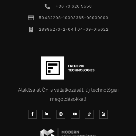
+36 70 626 5550
50432208-10003365-00000000
28995270-2-04 | 04-09-015622
Alakítsa át Ön is vállalkozását, új technológiai
megoldásokkal!