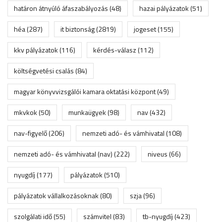
határon átnyúló áfaszabályozás
(48)
hazai pályázatok
(51)
héa
(287)
it biztonság
(2819)
jogeset
(155)
kkv pályázatok
(116)
kérdés-válasz
(112)
költségvetési csalás
(84)
magyar könyvvizsgálói kamara oktatási központ
(49)
mkvkok
(50)
munkaügyek
(98)
nav
(432)
nav-figyelő
(206)
nemzeti adó- és vámhivatal
(108)
nemzeti adó- és vámhivatal (nav)
(222)
niveus
(66)
nyugdíj
(177)
pályázatok
(510)
pályázatok vállalkozásoknak
(80)
szja
(96)
szolgálati idő
(55)
számvitel
(83)
tb-nyugdíj
(423)