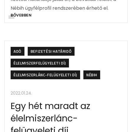
Nébih ügyfélprofil rendszerében érhető el.
BŐVEBBEN
ADÓ
BEFIZETÉSI HATÁRIDŐ
ÉLELMISZERFELÜGYELETI DÍJ
ÉLELMISZERLÁNC-FELÜGYELETI DÍJ
NÉBIH
2022.01.24.
Egy hét maradt az
élelmiszerlánc-
felügyeleti díj