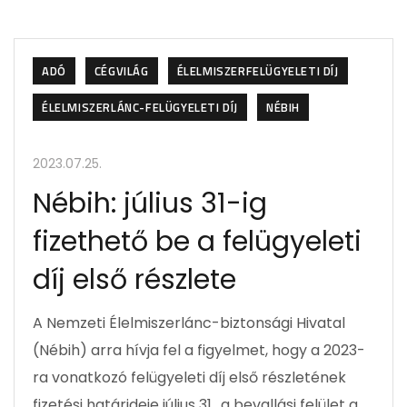
ADÓ
CÉGVILÁG
ÉLELMISZERFELÜGYELETI DÍJ
ÉLELMISZERLÁNC-FELÜGYELETI DÍJ
NÉBIH
2023.07.25.
Nébih: július 31-ig
fizethető be a felügyeleti
díj első részlete
A Nemzeti Élelmiszerlánc-biztonsági Hivatal
(Nébih) arra hívja fel a figyelmet, hogy a 2023-
ra vonatkozó felügyeleti díj első részletének
fizetési határideje július 31., a bevallási felület a