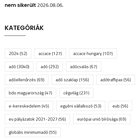
2026.08.06.
nem sikerült
KATEGÓRIÁK
2024
(52)
accace
(127)
accace hungary
(107)
adó
(3040)
adó
(292)
adócsalás
(67)
adóellenőrzés
(69)
adó szaklap
(156)
adótraffipax
(56)
bdo magyarország
(47)
cégvilág
(231)
e-kereskedelem
(45)
egyéni vállalkozó
(53)
eub
(56)
eu pályázatok 2021-2027
(56)
európai unió bírósága
(69)
globális minimumadó
(55)