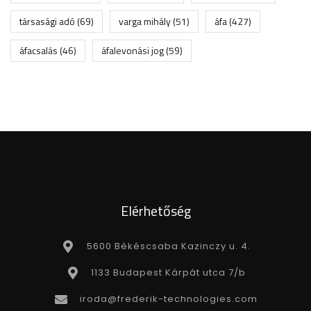
társasági adó
(69)
varga mihály
(51)
áfa
(427)
áfacsalás
(46)
áfalevonási jog
(59)
Elérhetőség
5600 Békéscsaba Kazinczy u. 4.
1133 Budapest Kárpát utca 7/b
iroda@frederik-technologies.com