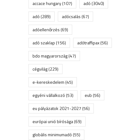
accace hungary
(107)
adó
(3040)
adó
(289)
adócsalás
(67)
adóellenőrzés
(69)
adó szaklap
(156)
adótraffipax
(56)
bdo magyarország
(47)
cégvilág
(229)
e-kereskedelem
(45)
egyéni vállalkozó
(53)
eub
(56)
eu pályázatok 2021-2027
(56)
európai unió bírósága
(69)
globális minimumadó
(55)