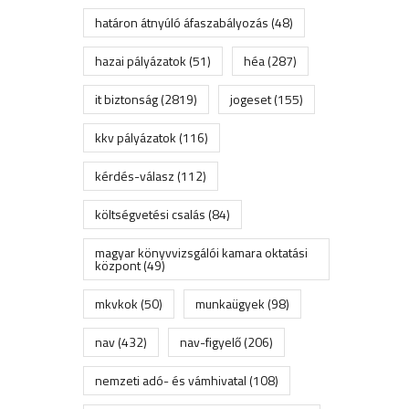
határon átnyúló áfaszabályozás
(48)
hazai pályázatok
(51)
héa
(287)
it biztonság
(2819)
jogeset
(155)
kkv pályázatok
(116)
kérdés-válasz
(112)
költségvetési csalás
(84)
magyar könyvvizsgálói kamara oktatási
központ
(49)
mkvkok
(50)
munkaügyek
(98)
nav
(432)
nav-figyelő
(206)
nemzeti adó- és vámhivatal
(108)