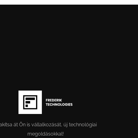
akítsa át Ön is vállalkozását, új technológiai
megoldásokkal!