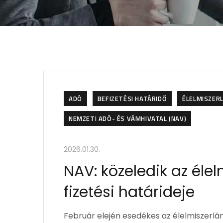
ADÓ
BEFIZETÉSI HATÁRIDŐ
ÉLELMISZERL
NEMZETI ADÓ- ÉS VÁMHIVATAL (NAV)
2026.01.30.
NAV: közeledik az élel
fizetési határideje
Február elején esedékes az élelmiszerlánc