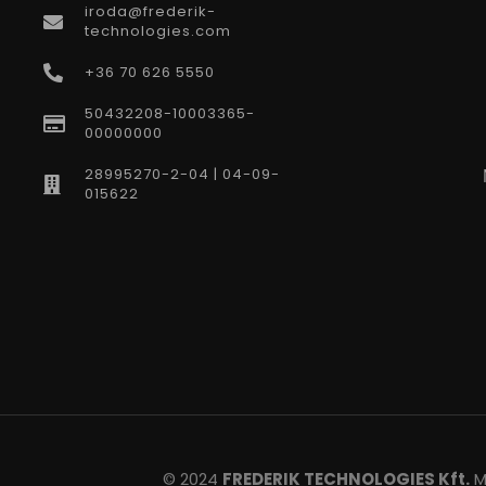
iroda@frederik-
technologies.com
+36 70 626 5550
50432208-10003365-
00000000
28995270-2-04 | 04-09-
015622
© 2024
FREDERIK TECHNOLOGIES Kft.
Mi