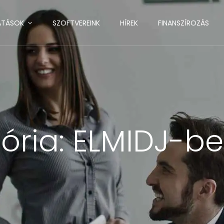
ATÁSOK
SZOFTVEREINK
HÍREK
FINANSZÍROZÁS
ória:
ELMIDJ-be