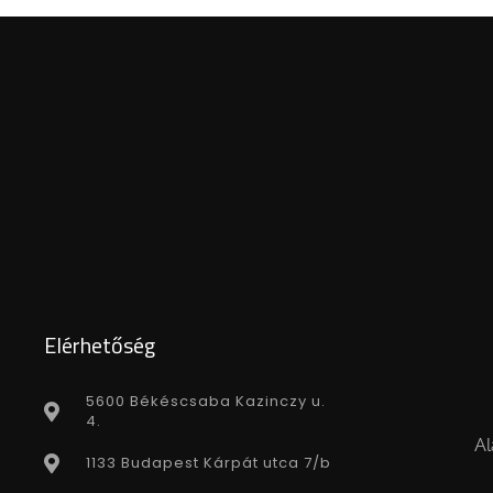
Elérhetőség
5600 Békéscsaba Kazinczy u.
4.
Al
1133 Budapest Kárpát utca 7/b