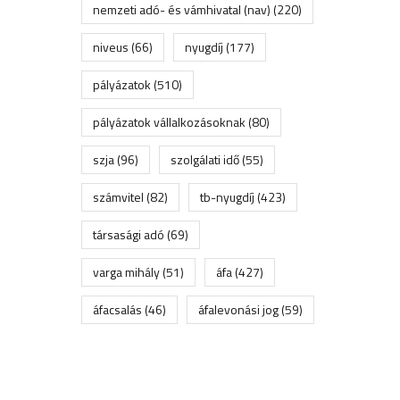
nemzeti adó- és vámhivatal (nav)
(220)
niveus
(66)
nyugdíj
(177)
pályázatok
(510)
pályázatok vállalkozásoknak
(80)
szja
(96)
szolgálati idő
(55)
számvitel
(82)
tb-nyugdíj
(423)
társasági adó
(69)
varga mihály
(51)
áfa
(427)
áfacsalás
(46)
áfalevonási jog
(59)