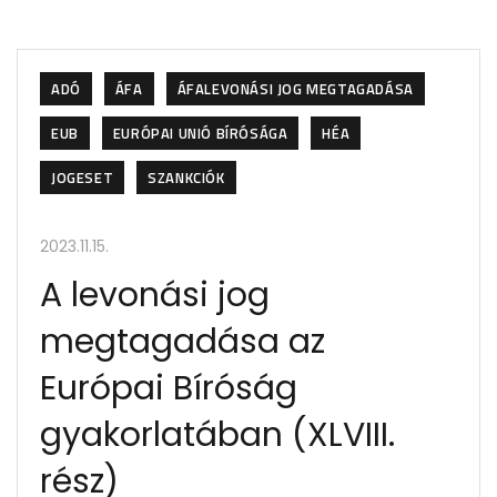
ADÓ
ÁFA
ÁFALEVONÁSI JOG MEGTAGADÁSA
EUB
EURÓPAI UNIÓ BÍRÓSÁGA
HÉA
JOGESET
SZANKCIÓK
2023.11.15.
A levonási jog
megtagadása az
Európai Bíróság
gyakorlatában (XLVIII.
rész)