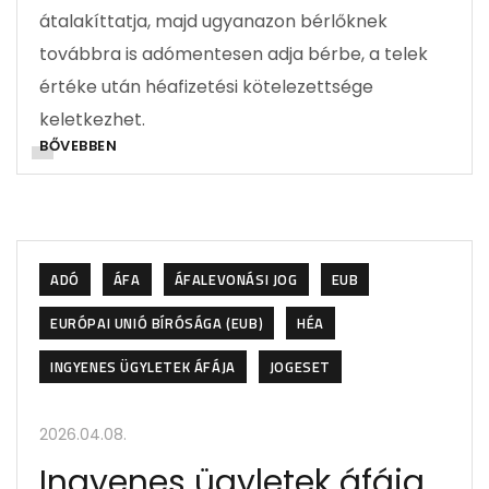
átalakíttatja, majd ugyanazon bérlőknek
továbbra is adómentesen adja bérbe, a telek
értéke után héafizetési kötelezettsége
keletkezhet.
BŐVEBBEN
ADÓ
ÁFA
ÁFALEVONÁSI JOG
EUB
EURÓPAI UNIÓ BÍRÓSÁGA (EUB)
HÉA
INGYENES ÜGYLETEK ÁFÁJA
JOGESET
2026.04.08.
Ingyenes ügyletek áfája