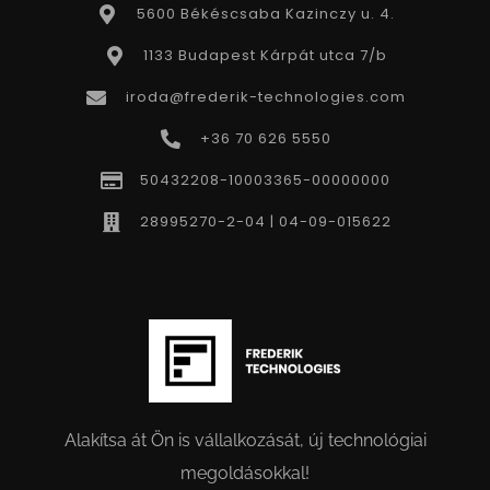
5600 Békéscsaba Kazinczy u. 4.
1133 Budapest Kárpát utca 7/b
iroda@frederik-technologies.com
+36 70 626 5550
50432208-10003365-00000000
28995270-2-04 | 04-09-015622
Alakítsa át Ön is vállalkozását, új technológiai
megoldásokkal!