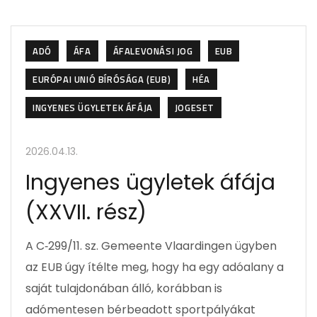
ADÓ
ÁFA
ÁFALEVONÁSI JOG
EUB
EURÓPAI UNIÓ BÍRÓSÁGA (EUB)
HÉA
INGYENES ÜGYLETEK ÁFÁJA
JOGESET
2026.04.13.
Ingyenes ügyletek áfája
(XXVII. rész)
A C‑299/11. sz. Gemeente Vlaardingen ügyben
az EUB úgy ítélte meg, hogy ha egy adóalany a
saját tulajdonában álló, korábban is
adómentesen bérbeadott sportpályákat