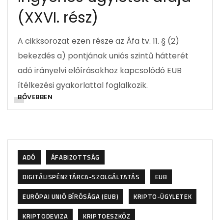
(XXVI. rész)
A cikksorozat ezen része az Áfa tv. 11. § (2)
bekezdés a) pontjának uniós szintű hátterét
adó irányelvi előírásokhoz kapcsolódó EUB
ítélkezési gyakorlattal foglalkozik.
BŐVEBBEN
ADÓ
ÁFABIZOTTSÁG
DIGITÁLISPÉNZTÁRCA-SZOLGÁLTATÁS
EUB
EURÓPAI UNIÓ BÍRÓSÁGA (EUB)
KRIPTO-ÜGYLETEK
KRIPTODEVIZA
KRIPTOESZKÖZ