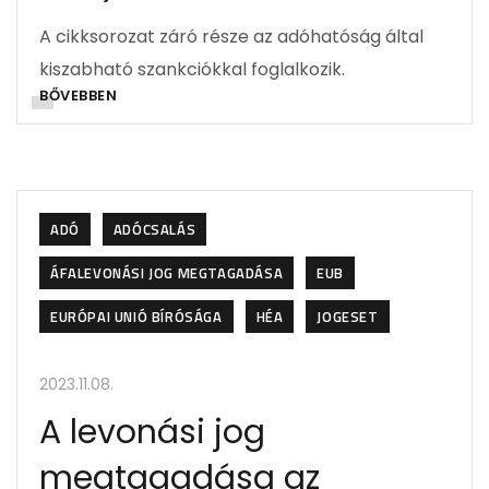
A cikksorozat záró része az adóhatóság által
kiszabható szankciókkal foglalkozik.
BŐVEBBEN
ADÓ
ADÓCSALÁS
ÁFALEVONÁSI JOG MEGTAGADÁSA
EUB
EURÓPAI UNIÓ BÍRÓSÁGA
HÉA
JOGESET
2023.11.08.
A levonási jog
megtagadása az