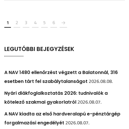
1
2
3
4
5
6
LEGUTÓBBI BEJEGYZÉSEK
A NAV 1480 ellenőrzést végzett a Balatonnál, 316
2026.08.08.
esetben tárt fel szabálytalanságot
Nyári diákfoglalkoztatás 2026: tudnivalók a
2026.08.07.
kötelező szakmai gyakorlatról
A NAV kiadta az első hardveralapú e-pénztárgép
2026.08.07.
forgalmazási engedélyét