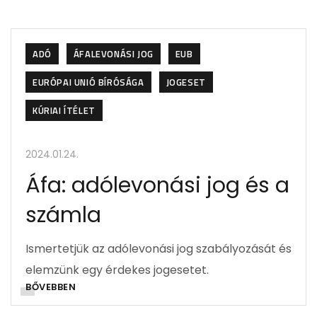
ADÓ
ÁFALEVONÁSI JOG
EUB
EURÓPAI UNIÓ BÍRÓSÁGA
JOGESET
KÚRIAI ÍTÉLET
2024.01.24.
Áfa: adólevonási jog és a
számla
Ismertetjük az adólevonási jog szabályozását és
elemzünk egy érdekes jogesetet.
BŐVEBBEN