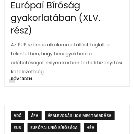
Európai Bíróság
gyakorlatában (XLV.
rész)
Az EUB számos alkalommal állást foglalt a
tekintetben, hogy héaügyekben az
adóhatóságot milyen körben terheli bizonyítási
kötelezettség.
BŐVEBBEN
ADÓ
ÁFA
ÁFALEVONÁSI JOG MEGTAGADÁSA
EUB
EURÓPAI UNIÓ BÍRÓSÁGA
HÉA