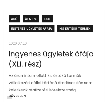
ADÓ
ÁFA TV.
EUB
INGYENES ÜGYLETEK ÁFÁJA
KIS ÉRTÉKŰ TERMÉK
2026.07.20.
Ingyenes ügyletek áfája
(XLI. rész)
Az áruminta mellett kis értékű termék
vállalkozási céllal történő átadása után sem
keletkezik áfafizetési kötelezettség.
BŐVEBBEN