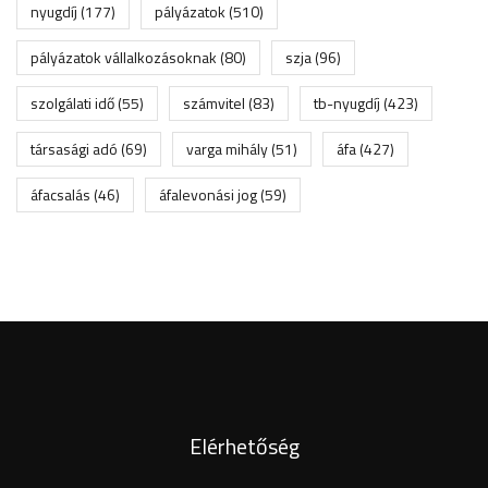
nyugdíj
(177)
pályázatok
(510)
pályázatok vállalkozásoknak
(80)
szja
(96)
szolgálati idő
(55)
számvitel
(83)
tb-nyugdíj
(423)
társasági adó
(69)
varga mihály
(51)
áfa
(427)
áfacsalás
(46)
áfalevonási jog
(59)
Elérhetőség