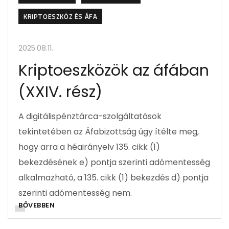
KRIPTOESZKÖZ ÉS ÁFA
2025.08.11.
Kriptoeszközök az áfában
(XXIV. rész)
A digitálispénztárca-szolgáltatások
tekintetében az Áfabizottság úgy ítélte meg,
hogy arra a héairányelv 135. cikk (1)
bekezdésének e) pontja szerinti adómentesség
alkalmazható, a 135. cikk (1) bekezdés d) pontja
szerinti adómentesség nem.
BŐVEBBEN