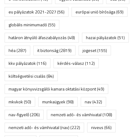
eu pályázatok 2021-2027
(56)
európai unió bírósága
(69)
globális minimumadó
(55)
határon átnyúló áfaszabályozás
(48)
hazai pályázatok
(51)
héa
(287)
it biztonság
(2819)
jogeset
(155)
kkv pályázatok
(116)
kérdés-válasz
(112)
költségvetési csalás
(84)
magyar könyvvizsgálói kamara oktatási központ
(49)
mkvkok
(50)
munkaügyek
(98)
nav
(432)
nav-figyelő
(206)
nemzeti adó- és vámhivatal
(108)
nemzeti adó- és vámhivatal (nav)
(222)
niveus
(66)