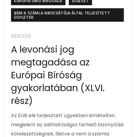
EURÓPAI UNIÓ BÍRÓSÁGA
JOGESET
NEM A SZÁMLA KIBOCSÁTÓJA ÁLTAL TELJESÍTETT
ÜGYLETEK
2023.11.03.
A levonási jog
megtagadása az
Európai Bíróság
gyakorlatában (XLVI.
rész)
Az EUB elé terjesztett ügyekben ismételten
megjelent az adóhatóságot terhelő bizonyítási
kötelezettségnek, illetve a nem a számla