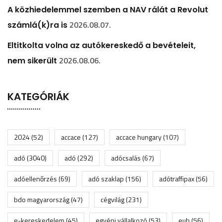
A közhiedelemmel szemben a NAV rálát a Revolut
2026.08.07.
számlá(k)ra is
Eltitkolta volna az autókereskedő a bevételeit,
2026.08.06.
nem sikerült
KATEGÓRIÁK
2024
(52)
accace
(127)
accace hungary
(107)
adó
(3040)
adó
(292)
adócsalás
(67)
adóellenőrzés
(69)
adó szaklap
(156)
adótraffipax
(56)
bdo magyarország
(47)
cégvilág
(231)
e-kereskedelem
(45)
egyéni vállalkozó
(53)
eub
(56)