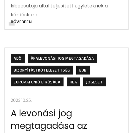
kibocsátója által teljesített ügyleteknek a
kérdésköre.
BŐVEBBEN
ADÓ
ÁFALEVONÁSI JOG MEGTAGADÁSA
BIZONYÍTÁSI KÖTELEZETTSÉG
EUB
EURÓPAI UNIÓ BÍRÓSÁGA
HÉA
JOGESET
2023.10.25.
A levonási jog
megtagadása az