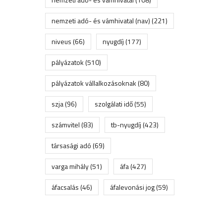
nemzeti adó- és vámhivatal (nav)
(221)
niveus
(66)
nyugdíj
(177)
pályázatok
(510)
pályázatok vállalkozásoknak
(80)
szja
(96)
szolgálati idő
(55)
számvitel
(83)
tb-nyugdíj
(423)
társasági adó
(69)
varga mihály
(51)
áfa
(427)
áfacsalás
(46)
áfalevonási jog
(59)