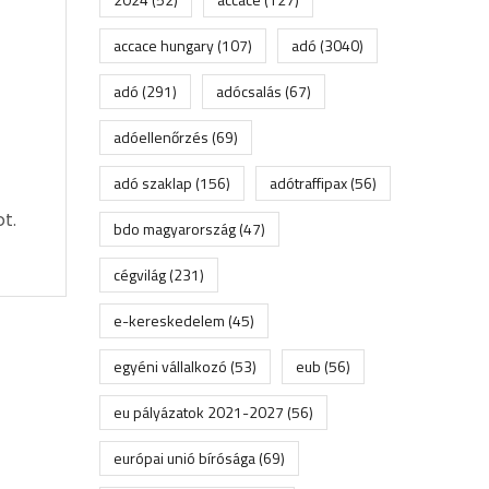
accace hungary
(107)
adó
(3040)
adó
(291)
adócsalás
(67)
adóellenőrzés
(69)
adó szaklap
(156)
adótraffipax
(56)
t.
bdo magyarország
(47)
cégvilág
(231)
e-kereskedelem
(45)
egyéni vállalkozó
(53)
eub
(56)
eu pályázatok 2021-2027
(56)
európai unió bírósága
(69)