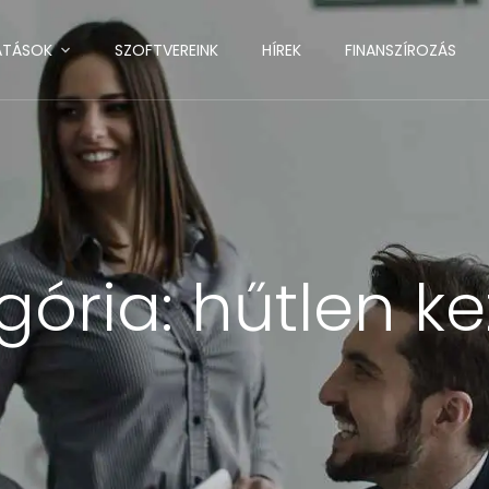
ATÁSOK
SZOFTVEREINK
HÍREK
FINANSZÍROZÁS
gória:
hűtlen ke