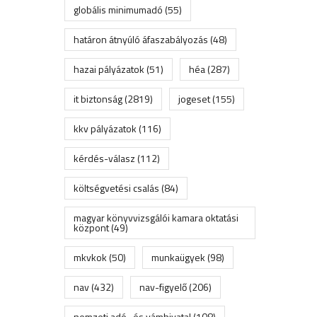
globális minimumadó
(55)
határon átnyúló áfaszabályozás
(48)
hazai pályázatok
(51)
héa
(287)
it biztonság
(2819)
jogeset
(155)
kkv pályázatok
(116)
kérdés-válasz
(112)
költségvetési csalás
(84)
magyar könyvvizsgálói kamara oktatási
központ
(49)
mkvkok
(50)
munkaügyek
(98)
nav
(432)
nav-figyelő
(206)
nemzeti adó- és vámhivatal
(108)