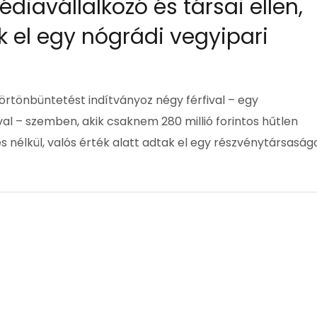
iavállalkozó és társai ellen,
ak el egy nógrádi vegyipari
rtönbüntetést indítványoz négy férfival – egy
al – szemben, akik csaknem 280 millió forintos hűtlen
s nélkül, valós érték alatt adtak el egy részvénytársaságo