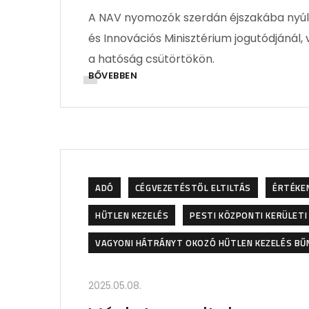
A NAV nyomozók szerdán éjszakába nyúló 
és Innovációs Minisztérium jogutódjánál,
a hatóság csütörtökön.
BŐVEBBEN
ADÓ
CÉGVEZETÉSTŐL ELTILTÁS
ÉRTÉKEN
HŰTLEN KEZELÉS
PESTI KÖZPONTI KERÜLETI
VAGYONI HÁTRÁNYT OKOZÓ HŰTLEN KEZELÉS B
2025.05.08.