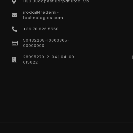
1133 Budapest Kárpát utca 7/b
iroda@frederik-
technologies.com
+36 70 626 5550
50432208-10003365-
00000000
28995270-2-04 | 04-09-
015622