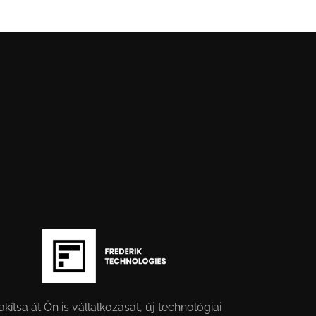
akítsa át Ön is vállalkozását, új technológiai