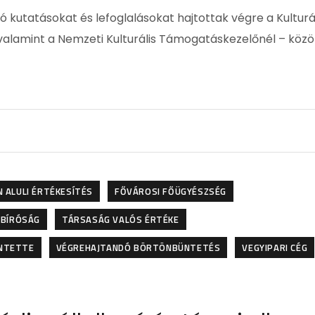
kutatásokat és lefoglalásokat hajtottak végre a Kulturál
 valamint a Nemzeti Kulturális Támogatáskezelőnél – közö
 ALULI ÉRTÉKESÍTÉS
FŐVÁROSI FŐÜGYÉSZSÉG
 BÍRÓSÁG
TÁRSASÁG VALÓS ÉRTÉKE
ŰNTETTE
VÉGREHAJTANDÓ BÖRTÖNBÜNTETÉS
VEGYIPARI CÉG