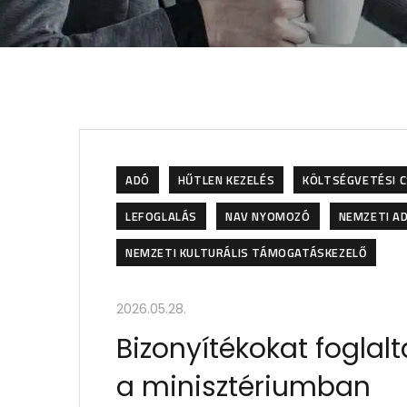
ADÓ
HŰTLEN KEZELÉS
KÖLTSÉGVETÉSI 
LEFOGLALÁS
NAV NYOMOZÓ
NEMZETI AD
NEMZETI KULTURÁLIS TÁMOGATÁSKEZELŐ
2026.05.28.
Bizonyítékokat foglal
a minisztériumban