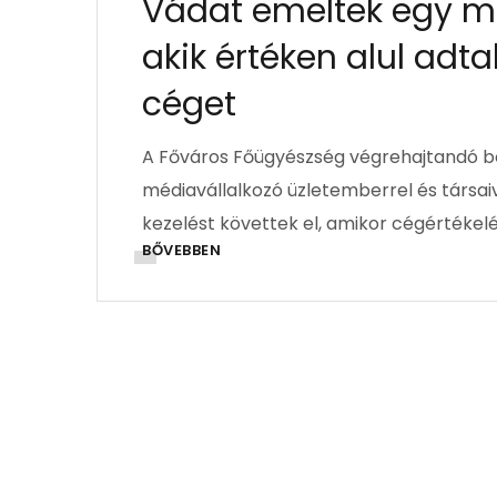
Vádat emeltek egy méd
akik értéken alul adt
céget
A Főváros Főügyészség végrehajtandó bö
médiavállalkozó üzletemberrel és társaiv
kezelést követtek el, amikor cégértékelé
BŐVEBBEN