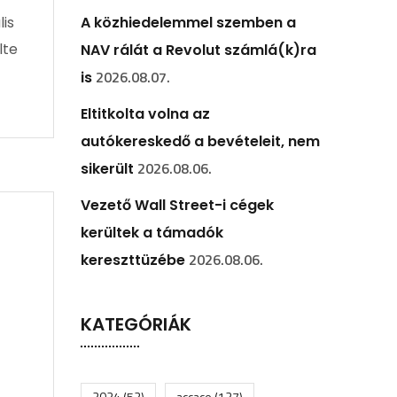
is
A közhiedelemmel szemben a
lte
NAV rálát a Revolut számlá(k)ra
2026.08.07.
is
Eltitkolta volna az
autókereskedő a bevételeit, nem
2026.08.06.
sikerült
Vezető Wall Street-i cégek
kerültek a támadók
2026.08.06.
kereszttüzébe
KATEGÓRIÁK
2024
(52)
accace
(127)