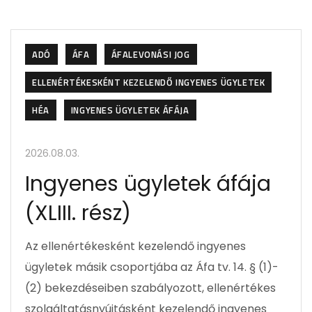
ADÓ
ÁFA
ÁFALEVONÁSI JOG
ELLENÉRTÉKESKÉNT KEZELENDŐ INGYENES ÜGYLETEK
HÉA
INGYENES ÜGYLETEK ÁFÁJA
2026.08.03.
Ingyenes ügyletek áfája
(XLIII. rész)
Az ellenértékesként kezelendő ingyenes
ügyletek másik csoportjába az Áfa tv. 14. § (1)-
(2) bekezdéseiben szabályozott, ellenértékes
szolgáltatásnyújtásként kezelendő ingyenes