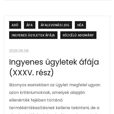
ADÓ
ÁFA
ÁFALEVONÁSI JOG
HÉA
INGYENES ÜGYLETEK ÁFÁJA
KÖZCÉLÚ ADOMÁNY
2026.06.08.
Ingyenes ügyletek áfája
(XXXV. rész)
Bizonyos esetekben az ügylet megfelel ugyan
azon kritériumoknak, amelyek alapján
ellenérték fejében történő
termékértékesítésnek kellene tekinteni, de a