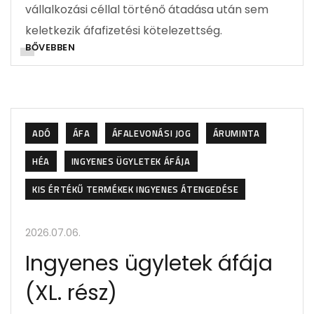
vállalkozási céllal történő átadása után sem
keletkezik áfafizetési kötelezettség.
BŐVEBBEN
ADÓ
ÁFA
ÁFALEVONÁSI JOG
ÁRUMINTA
HÉA
INGYENES ÜGYLETEK ÁFÁJA
KIS ÉRTÉKŰ TERMÉKEK INGYENES ÁTENGEDÉSE
2026.07.06.
Ingyenes ügyletek áfája
(XL. rész)