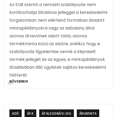
Az EUB szerint a nemzeti szabályozás nem
korlátozhatja általános jelleggel a kereskedelmi
forgalomban nem elérhető formában átadott
mintapéldányokra vagy az adóalany által
azonos átvevőnek adott több, azonos
termékminta közül az elsőre, anélkül, hogy e
szabályozás figyelembe venné a képviselt
termék jellegét és az egyes, e mintapéldányok
átadásában álló ügyletek sajátos kereskedelmi
hátterét.
BŐVEBBEN
ADÓ
ÁFA
ÁFALEVONÁSI JOG
ÁRUMINTA