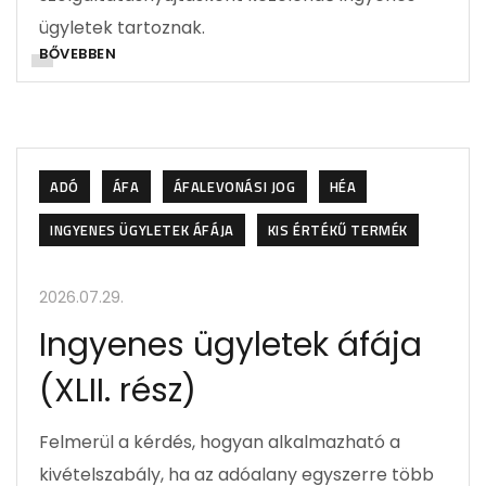
ügyletek tartoznak.
BŐVEBBEN
ADÓ
ÁFA
ÁFALEVONÁSI JOG
HÉA
INGYENES ÜGYLETEK ÁFÁJA
KIS ÉRTÉKŰ TERMÉK
2026.07.29.
Ingyenes ügyletek áfája
(XLII. rész)
Felmerül a kérdés, hogyan alkalmazható a
kivételszabály, ha az adóalany egyszerre több