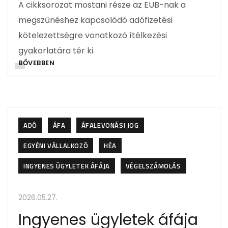
A cikksorozat mostani része az EUB-nak a
megszűnéshez kapcsolódó adófizetési
kötelezettségre vonatkozó ítélkezési
gyakorlatára tér ki.
BŐVEBBEN
ADÓ
ÁFA
ÁFALEVONÁSI JOG
EGYÉNI VÁLLALKOZÓ
HÉA
INGYENES ÜGYLETEK ÁFÁJA
VÉGELSZÁMOLÁS
2026.05.27.
Ingyenes ügyletek áfája