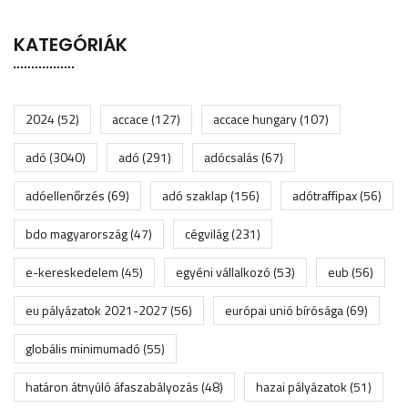
KATEGÓRIÁK
2024
(52)
accace
(127)
accace hungary
(107)
adó
(3040)
adó
(291)
adócsalás
(67)
adóellenőrzés
(69)
adó szaklap
(156)
adótraffipax
(56)
bdo magyarország
(47)
cégvilág
(231)
e-kereskedelem
(45)
egyéni vállalkozó
(53)
eub
(56)
eu pályázatok 2021-2027
(56)
európai unió bírósága
(69)
globális minimumadó
(55)
határon átnyúló áfaszabályozás
(48)
hazai pályázatok
(51)