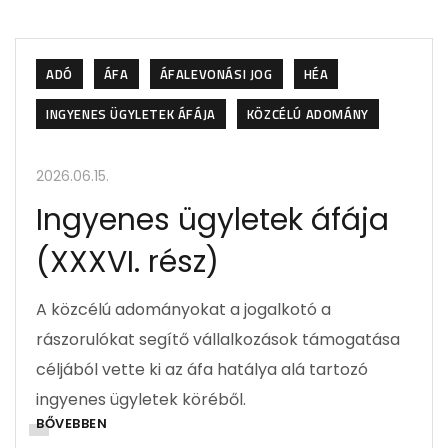
ADÓ
ÁFA
ÁFALEVONÁSI JOG
HÉA
INGYENES ÜGYLETEK ÁFÁJA
KÖZCÉLÚ ADOMÁNY
2026.06.15.
Ingyenes ügyletek áfája
(XXXVI. rész)
A közcélú adományokat a jogalkotó a
rászorulókat segítő vállalkozások támogatása
céljából vette ki az áfa hatálya alá tartozó
ingyenes ügyletek köréből.
BŐVEBBEN