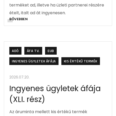
terméket ad, illetve ha üzleti partnerei részére
ételt, italt ad át ingyenesen.
BŐVEBBEN
ADÓ
ÁFA TV.
EUB
INGYENES ÜGYLETEK ÁFÁJA
KIS ÉRTÉKŰ TERMÉK
2026.07.20.
Ingyenes ügyletek áfája
(XLI. rész)
Az áruminta mellett kis értékű termék