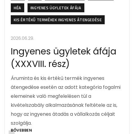
HÉA
INGYENES ÜGYLETEK ÁFÁJA
KIS ÉRTÉKŰ TERMÉKEK INGYENES ÁTENGEDÉSE
2026.06.29.
Ingyenes ügyletek áfája
(XXXVIII. rész)
Áruminta és kis értékű termék ingyenes
átengedése esetén az adott kategória fogalmi
elemeinek való megfelelésen túl a
kivételszabály alkalmazásának feltétele az is,
hogy az ingyenes átadás a vállalkozás céljait
szolgálja.
BŐVEBBEN