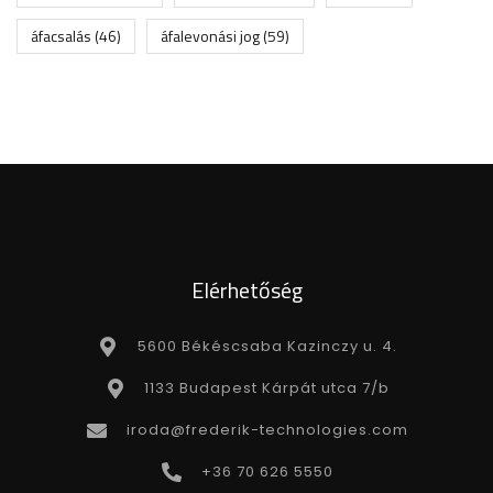
áfacsalás
(46)
áfalevonási jog
(59)
Elérhetőség
5600 Békéscsaba Kazinczy u. 4.
1133 Budapest Kárpát utca 7/b
iroda@frederik-technologies.com
+36 70 626 5550