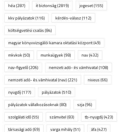
héa
(287)
it biztonság
(2819)
jogeset
(155)
kkv pályázatok
(116)
kérdés-válasz
(112)
költségvetési csalás
(84)
magyar könyvvizsgálói kamara oktatási központ
(49)
mkvkok
(50)
munkaügyek
(98)
nav
(432)
nav-figyelő
(206)
nemzeti adó- és vámhivatal
(108)
nemzeti adó- és vámhivatal (nav)
(221)
niveus
(66)
nyugdíj
(177)
pályázatok
(510)
pályázatok vállalkozásoknak
(80)
szja
(96)
szolgálati idő
(55)
számvitel
(83)
tb-nyugdíj
(423)
társasági adó
(69)
varga mihály
(51)
áfa
(427)