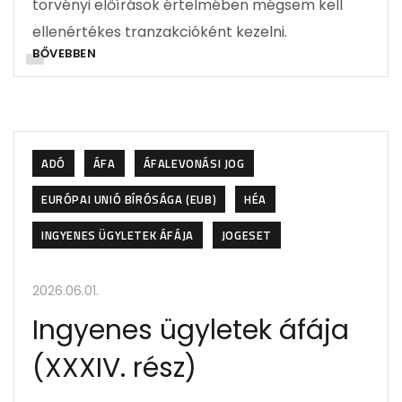
törvényi előírások értelmében mégsem kell
ellenértékes tranzakcióként kezelni.
BŐVEBBEN
ADÓ
ÁFA
ÁFALEVONÁSI JOG
EURÓPAI UNIÓ BÍRÓSÁGA (EUB)
HÉA
INGYENES ÜGYLETEK ÁFÁJA
JOGESET
2026.06.01.
Ingyenes ügyletek áfája
(XXXIV. rész)