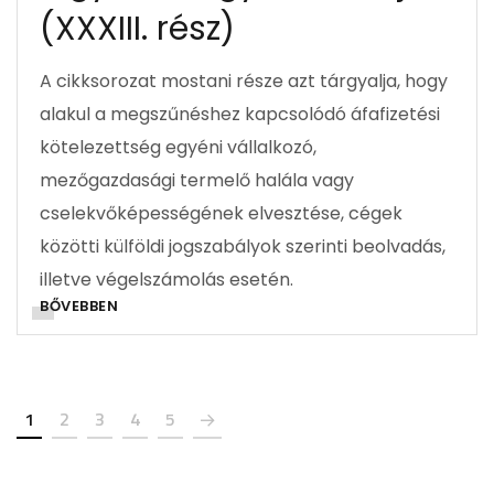
(XXXIII. rész)
A cikksorozat mostani része azt tárgyalja, hogy
alakul a megszűnéshez kapcsolódó áfafizetési
kötelezettség egyéni vállalkozó,
mezőgazdasági termelő halála vagy
cselekvőképességének elvesztése, cégek
közötti külföldi jogszabályok szerinti beolvadás,
illetve végelszámolás esetén.
BŐVEBBEN
1
2
3
4
5