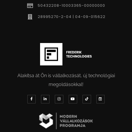
50432208-10003365-00000000
28995270-2-04 | 04-09-015622
Alakítsa át Ön is vállalkozását, új technológiai
megoldásokkal!