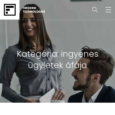
Kategória:
ingyenes
ügyletek áfája