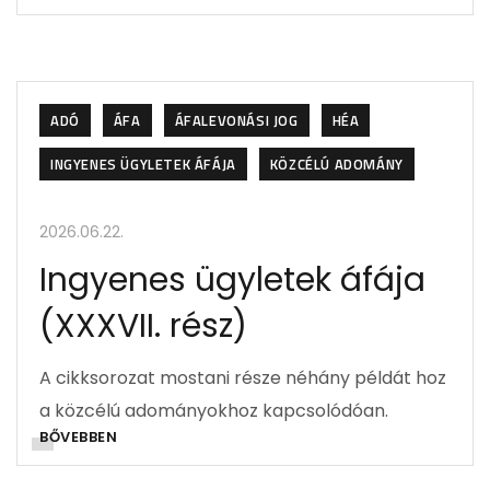
ADÓ
ÁFA
ÁFALEVONÁSI JOG
HÉA
INGYENES ÜGYLETEK ÁFÁJA
KÖZCÉLÚ ADOMÁNY
2026.06.22.
Ingyenes ügyletek áfája
(XXXVII. rész)
A cikksorozat mostani része néhány példát hoz
a közcélú adományokhoz kapcsolódóan.
BŐVEBBEN