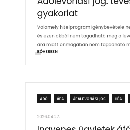
Adólevonási jog: té
gyakorlat
Valamely hitelprogram igénybevétele n
és ezen okból nem tagadható meg a levo
ára miatt önmagában nem tagadható meg
BŐVEBBEN
ADÓ
ÁFA
ÁFALEVONÁSI JOG
HÉA
2026.04.27.
Ingyenes ügyletek áfá