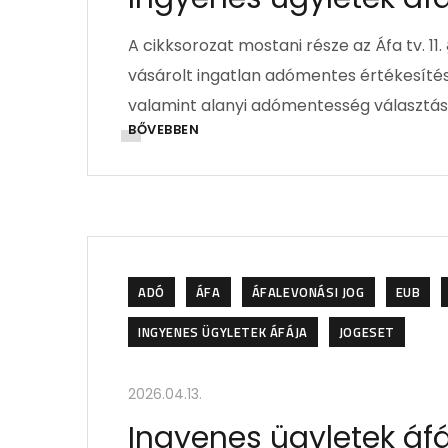
A cikksorozat mostani része az Áfa tv. 1
vásárolt ingatlan adómentes értékesítés
valamint alanyi adómentesség választás
BŐVEBBEN
ADÓ
ÁFA
ÁFALEVONÁSI JOG
EUB
INGYENES ÜGYLETEK ÁFÁJA
JOGESET
2026.04.13.
Ingyenes ügyletek áfáj