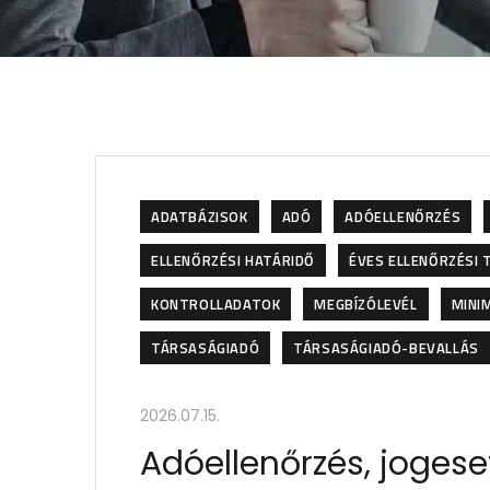
ADATBÁZISOK
ADÓ
ADÓELLENŐRZÉS
ELLENŐRZÉSI HATÁRIDŐ
ÉVES ELLENŐRZÉSI 
KONTROLLADATOK
MEGBÍZÓLEVÉL
MINI
TÁRSASÁGIADÓ
TÁRSASÁGIADÓ-BEVALLÁS
2026.07.15.
Adóellenőrzés, jogeset