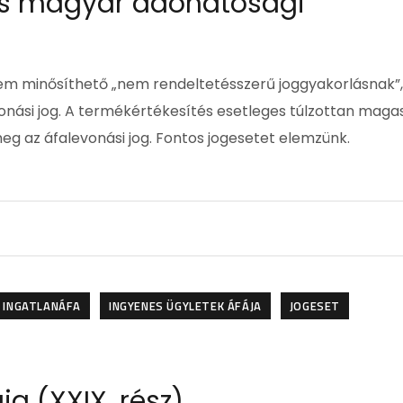
ves magyar adóhatósági
em minősíthető „nem rendeltetésszerű joggyakorlásnak”,
nási jog. A termékértékesítés esetleges túlzottan maga
 az áfalevonási jog. Fontos jogesetet elemzünk.
INGATLANÁFA
INGYENES ÜGYLETEK ÁFÁJA
JOGESET
ja (XXIX. rész)