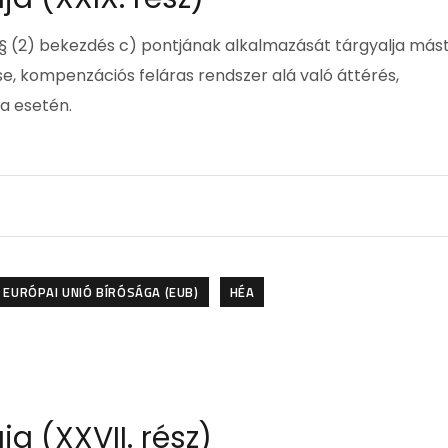
1. § (2) bekezdés c) pontjának alkalmazását tárgyalja más
e, kompenzációs feláras rendszer alá való áttérés,
a esetén.
EURÓPAI UNIÓ BÍRÓSÁGA (EUB)
HÉA
a (XXVII. rész)