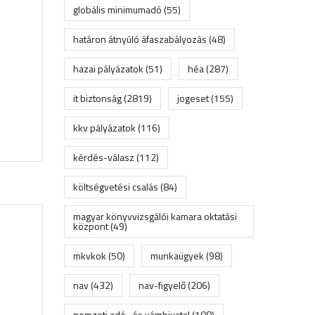
globális minimumadó
(55)
határon átnyúló áfaszabályozás
(48)
hazai pályázatok
(51)
héa
(287)
it biztonság
(2819)
jogeset
(155)
kkv pályázatok
(116)
kérdés-válasz
(112)
költségvetési csalás
(84)
magyar könyvvizsgálói kamara oktatási
központ
(49)
mkvkok
(50)
munkaügyek
(98)
nav
(432)
nav-figyelő
(206)
nemzeti adó- és vámhivatal
(108)