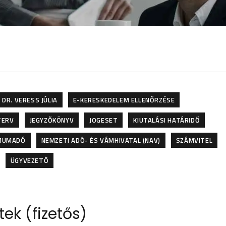
DR. VERESS JÚLIA
E-KERESKEDELEM ELLENŐRZÉSE
TERV
JEGYZŐKÖNYV
JOGESET
KIUTALÁSI HATÁRIDŐ
MUMADÓ
NEMZETI ADÓ- ÉS VÁMHIVATAL (NAV)
SZÁMVITEL
ÜGYVEZETŐ
ek (fizetős)