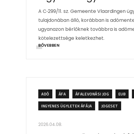
A C‑299/11. sz. Gemeente Vlaardingen üg
tulajdonában álló, korábban is adóment
ugyanazon bérlőknek továbbra is adómen
kötelezettsége keletkezhet.
BŐVEBBEN
ADÓ
ÁFA
ÁFALEVONÁSI JOG
EUB
INGYENES ÜGYLETEK ÁFÁJA
JOGESET
2026.04.08.