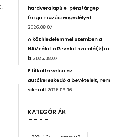
l,
hardveralapú e-pénztárgép
forgalmazási engedélyét
2026.08.07.
A közhiedelemmel szemben a
NAV rálát a Revolut számlá(k)ra
2026.08.07.
is
Eltitkolta volna az
autókereskedő a bevételeit, nem
2026.08.06.
sikerült
KATEGÓRIÁK
2024
(52)
accace
(127)