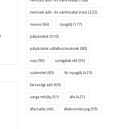
nemzeti adó- és vámhivatal (nav)
(222)
niveus
(66)
nyugdíj
(177)
s
pályázatok
(510)
pályázatok vállalkozásoknak
(80)
szja
(96)
szolgálati idő
(55)
számvitel
(83)
tb-nyugdíj
(423)
társasági adó
(69)
varga mihály
(51)
áfa
(427)
áfacsalás
(46)
áfalevonási jog
(59)