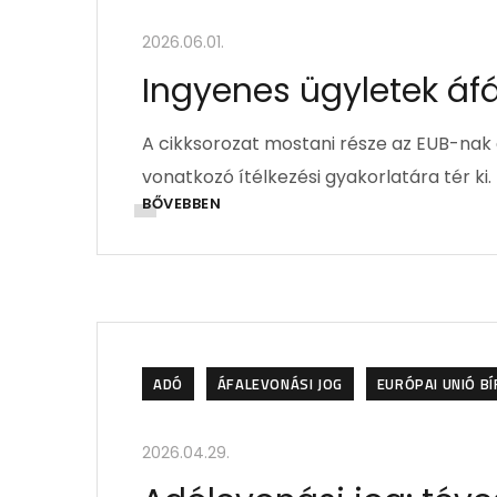
2026.06.01.
Ingyenes ügyletek áfá
A cikksorozat mostani része az EUB-nak
vonatkozó ítélkezési gyakorlatára tér ki.
BŐVEBBEN
ADÓ
ÁFALEVONÁSI JOG
EURÓPAI UNIÓ B
2026.04.29.