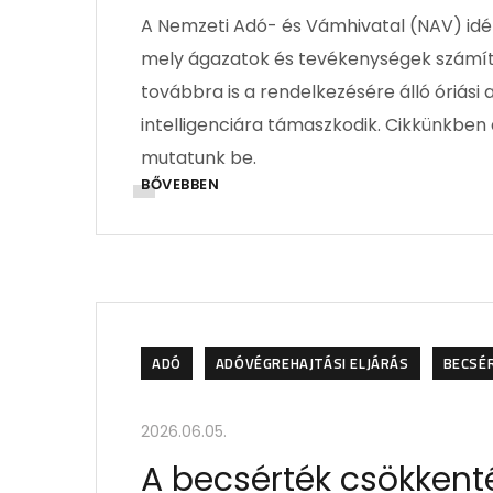
A Nemzeti Adó- és Vámhivatal (NAV) idén 
mely ágazatok és tevékenységek számít
továbbra is a rendelkezésére álló óriási
intelligenciára támaszkodik. Cikkünkben 
mutatunk be.
BŐVEBBEN
ADÓ
ADÓVÉGREHAJTÁSI ELJÁRÁS
BECSÉ
2026.06.05.
A becsérték csökkent