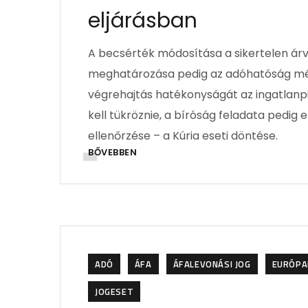
eljárásban
A becsérték módosítása a sikertelen ár
meghatározása pedig az adóhatóság mérl
végrehajtás hatékonyságát az ingatlanp
kell tükröznie, a bíróság feladata pedi
ellenőrzése – a Kúria eseti döntése.
BŐVEBBEN
ADÓ
ÁFA
ÁFALEVONÁSI JOG
EURÓPAI
JOGESET