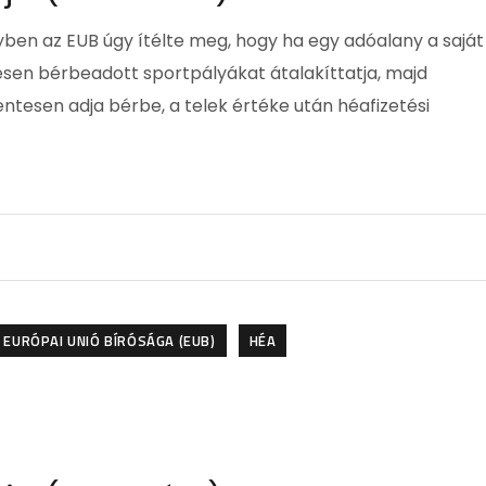
yben az EUB úgy ítélte meg, hogy ha egy adóalany a saját
esen bérbeadott sportpályákat átalakíttatja, majd
tesen adja bérbe, a telek értéke után héafizetési
EURÓPAI UNIÓ BÍRÓSÁGA (EUB)
HÉA