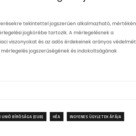
verésekre tekintettel jogszerűen alkalmazható, mértéké
egelési jogkörébe tartozik. A mérlegelésnek a
iaci viszonyokat és az adós érdekeinek arányos védelmét
g e mérlegelés jogszerűségének és indokoltságának
 UNIÓ BÍRÓSÁGA (EUB)
HÉA
INGYENES ÜGYLETEK ÁFÁJA