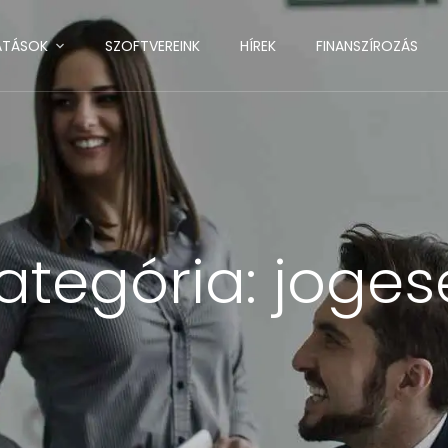
ATÁSOK
SZOFTVEREINK
HÍREK
FINANSZÍROZÁS
ategória:
joges