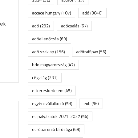
accace hungary
(107)
adó
(3040)
nek
adó
(292)
adócsalás
(67)
adóellenőrzés
(69)
adó szaklap
(156)
adótraffipax
(56)
bdo magyarország
(47)
cégvilág
(231)
e-kereskedelem
(45)
egyéni vállalkozó
(53)
eub
(56)
eu pályázatok 2021-2027
(56)
európai unió bírósága
(69)