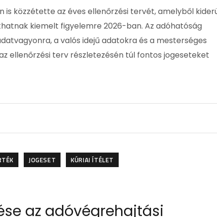
is közzétette az éves ellenőrzési tervét, amelyből kiderü
hatnak kiemelt figyelemre 2026-ban. Az adóhatóság
 adatvagyonra, a valós idejű adatokra és a mesterséges
az ellenőrzési terv részletezésén túl fontos jogeseteket
RTÉK
JOGESET
KÚRIAI ÍTÉLET
ése az adóvégrehajtási