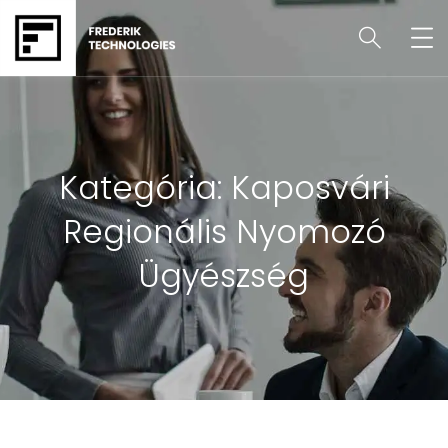
Kategória:
Kaposvári
Regionális Nyomozó
Ügyészség