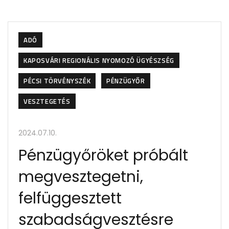
ADÓ
KAPOSVÁRI REGIONÁLIS NYOMOZÓ ÜGYÉSZSÉG
PÉCSI TÖRVÉNYSZÉK
PÉNZÜGYŐR
VESZTEGETÉS
2024.07.10.
Pénzügyőröket próbált
megvesztegetni,
felfüggesztett
szabadságvesztésre