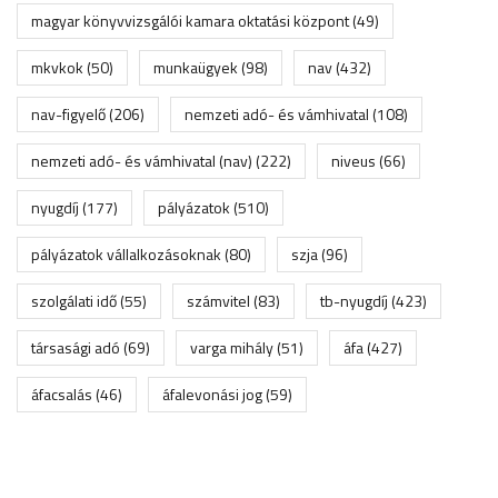
magyar könyvvizsgálói kamara oktatási központ
(49)
mkvkok
(50)
munkaügyek
(98)
nav
(432)
nav-figyelő
(206)
nemzeti adó- és vámhivatal
(108)
nemzeti adó- és vámhivatal (nav)
(222)
niveus
(66)
nyugdíj
(177)
pályázatok
(510)
pályázatok vállalkozásoknak
(80)
szja
(96)
szolgálati idő
(55)
számvitel
(83)
tb-nyugdíj
(423)
társasági adó
(69)
varga mihály
(51)
áfa
(427)
áfacsalás
(46)
áfalevonási jog
(59)