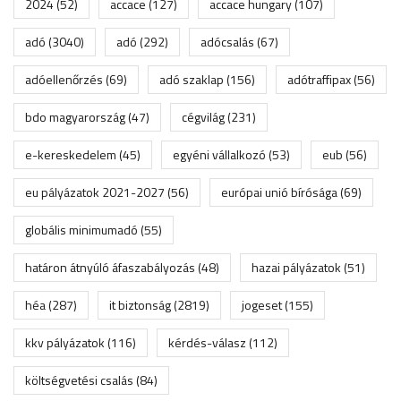
2024
(52)
accace
(127)
accace hungary
(107)
adó
(3040)
adó
(292)
adócsalás
(67)
adóellenőrzés
(69)
adó szaklap
(156)
adótraffipax
(56)
bdo magyarország
(47)
cégvilág
(231)
e-kereskedelem
(45)
egyéni vállalkozó
(53)
eub
(56)
eu pályázatok 2021-2027
(56)
európai unió bírósága
(69)
globális minimumadó
(55)
határon átnyúló áfaszabályozás
(48)
hazai pályázatok
(51)
héa
(287)
it biztonság
(2819)
jogeset
(155)
kkv pályázatok
(116)
kérdés-válasz
(112)
költségvetési csalás
(84)