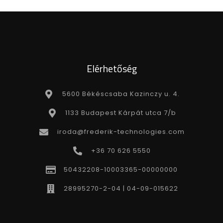
Elérhetőség
5600 Békéscsaba Kazinczy u. 4.
1133 Budapest Kárpát utca 7/b
iroda@frederik-technologies.com
+36 70 626 5550
50432208-10003365-00000000
28995270-2-04 | 04-09-015622