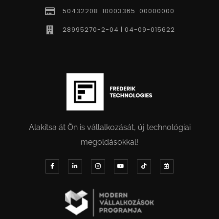
50432208-10003365-00000000
28995270-2-04 | 04-09-015622
Alakítsa át Ön is vállalkozását, új technológiai
megoldásokkal!