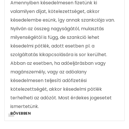
Amennyiben késedelmesen fizetünk ki
valamilyen díjat, kötelezettséget, akkor
késedelembe esünk, így annak szankciója van.
Nyilván az összeg nagyságától, mulasztás
milyenségétól is függ, de szankció lehet
késedelmi pótlék, adott esetben pl. a
szolgáltatás kikapcsolására is sor kerülhet.
Abban az esetben, ha adóeljárásban vagy
magánszemély, vagy az adóalany
késedelmesen teljesíti adófizetési
kötelezettségét, akkor késedelmi pótlék
terhelheti az adózót. Most érdekes jogesetet
ismertetünk.
BŐVEBBEN