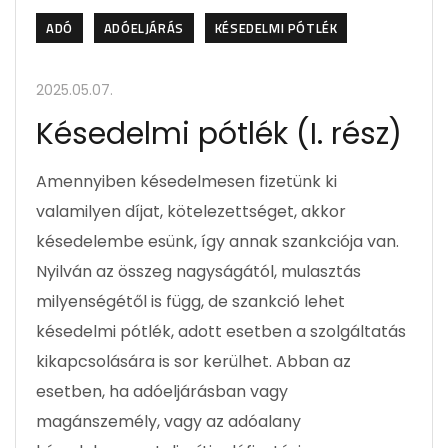
ADÓ
ADÓELJÁRÁS
KÉSEDELMI PÓTLÉK
2025.05.07.
Késedelmi pótlék (I. rész)
Amennyiben késedelmesen fizetünk ki
valamilyen díjat, kötelezettséget, akkor
késedelembe esünk, így annak szankciója van.
Nyilván az összeg nagyságától, mulasztás
milyenségétől is függ, de szankció lehet
késedelmi pótlék, adott esetben a szolgáltatás
kikapcsolására is sor kerülhet. Abban az
esetben, ha adóeljárásban vagy
magánszemély, vagy az adóalany