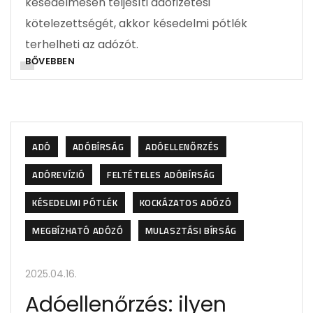
késedelmesen teljesíti adófizetési
kötelezettségét, akkor késedelmi pótlék
terhelheti az adózót.
BŐVEBBEN
ADÓ
ADÓBÍRSÁG
ADÓELLENŐRZÉS
ADÓREVÍZIÓ
FELTÉTELES ADÓBÍRSÁG
KÉSEDELMI PÓTLÉK
KOCKÁZATOS ADÓZÓ
MEGBÍZHATÓ ADÓZÓ
MULASZTÁSI BÍRSÁG
2025.04.16.
Adóellenőrzés: ilyen