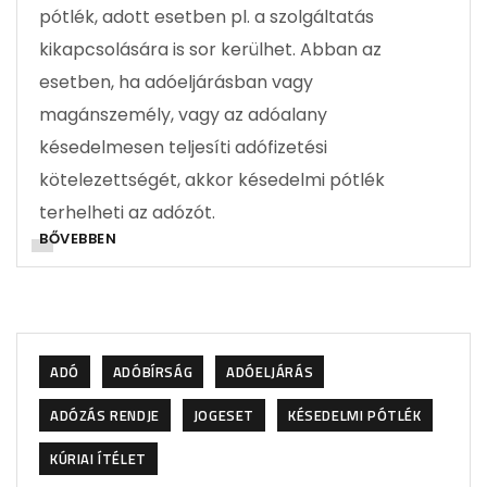
pótlék, adott esetben pl. a szolgáltatás
kikapcsolására is sor kerülhet. Abban az
esetben, ha adóeljárásban vagy
magánszemély, vagy az adóalany
késedelmesen teljesíti adófizetési
kötelezettségét, akkor késedelmi pótlék
terhelheti az adózót.
BŐVEBBEN
ADÓ
ADÓBÍRSÁG
ADÓELJÁRÁS
ADÓZÁS RENDJE
JOGESET
KÉSEDELMI PÓTLÉK
KÚRIAI ÍTÉLET