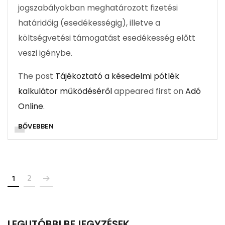
jogszabályokban meghatározott fizetési
határidőig (esedékességig), illetve a
költségvetési támogatást esedékesség előtt
veszi igénybe.
The post
Tájékoztató a késedelmi pótlék
kalkulátor működéséről
appeared first on
Adó
Online
.
BŐVEBBEN
1
2
LEGUTÓBBI BEJEGYZÉSEK