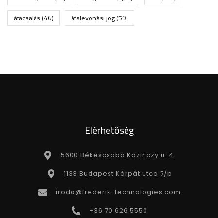
áfacsalás
(46)
áfalevonási jog
(59)
Elérhetőség
5600 Békéscsaba Kazinczy u. 4.
1133 Budapest Kárpát utca 7/b
iroda@frederik-technologies.com
+36 70 626 5550