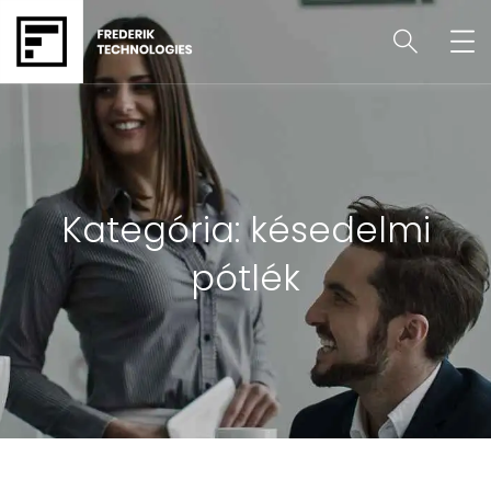
Kategória:
késedelmi
pótlék