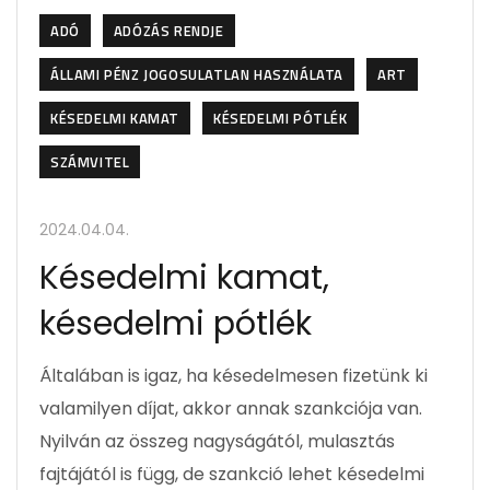
ADÓ
ADÓZÁS RENDJE
ÁLLAMI PÉNZ JOGOSULATLAN HASZNÁLATA
ART
KÉSEDELMI KAMAT
KÉSEDELMI PÓTLÉK
SZÁMVITEL
2024.04.04.
Késedelmi kamat,
késedelmi pótlék
Általában is igaz, ha késedelmesen fizetünk ki
valamilyen díjat, akkor annak szankciója van.
Nyilván az összeg nagyságától, mulasztás
fajtájától is függ, de szankció lehet késedelmi