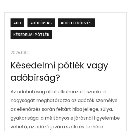
ADÓ
ADÓBÍRSÁG
ADÓELLENŐRZÉS
KÉSEDELMI PÓTLÉK
2025.09.11.
Késedelmi pótlék vagy
adóbírság?
Az adóhatóság által alkalmazott szankció
nagyságát meghatározza az adózók személye
az ellenőrzés során feltárt hiba jellege, súlya,
gyakorisága, a méltányos eljárásnál figyelembe
vehető, az adózó javára szóló és terhére