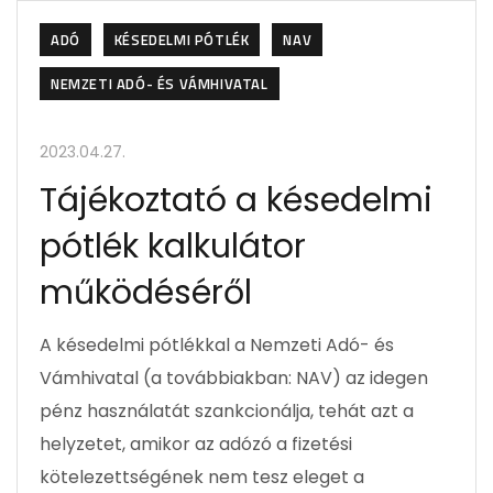
ADÓ
KÉSEDELMI PÓTLÉK
NAV
NEMZETI ADÓ- ÉS VÁMHIVATAL
2023.04.27.
Tájékoztató a késedelmi
pótlék kalkulátor
működéséről
A késedelmi pótlékkal a Nemzeti Adó- és
Vámhivatal (a továbbiakban: NAV) az idegen
pénz használatát szankcionálja, tehát azt a
helyzetet, amikor az adózó a fizetési
kötelezettségének nem tesz eleget a