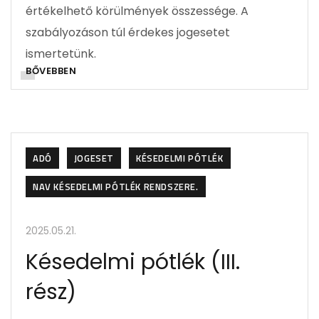
értékelhető körülmények összessége. A
szabályozáson túl érdekes jogesetet
ismertetünk.
BŐVEBBEN
ADÓ
JOGESET
KÉSEDELMI PÓTLÉK
NAV KÉSEDELMI PÓTLÉK RENDSZERE.
2025.05.21.
Késedelmi pótlék (III.
rész)