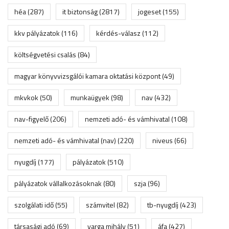
héa
(287)
it biztonság
(2817)
jogeset
(155)
kkv pályázatok
(116)
kérdés-válasz
(112)
költségvetési csalás
(84)
magyar könyvvizsgálói kamara oktatási központ
(49)
mkvkok
(50)
munkaügyek
(98)
nav
(432)
nav-figyelő
(206)
nemzeti adó- és vámhivatal
(108)
nemzeti adó- és vámhivatal (nav)
(220)
niveus
(66)
nyugdíj
(177)
pályázatok
(510)
pályázatok vállalkozásoknak
(80)
szja
(96)
szolgálati idő
(55)
számvitel
(82)
tb-nyugdíj
(423)
társasági adó
(69)
varga mihály
(51)
áfa
(427)