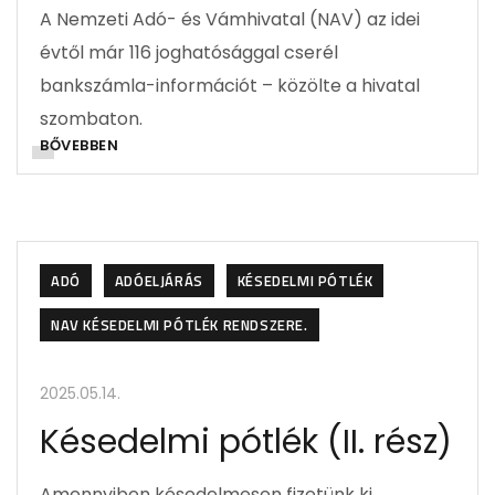
A Nemzeti Adó- és Vámhivatal (NAV) az idei
évtől már 116 joghatósággal cserél
bankszámla-információt – közölte a hivatal
szombaton.
BŐVEBBEN
ADÓ
ADÓELJÁRÁS
KÉSEDELMI PÓTLÉK
NAV KÉSEDELMI PÓTLÉK RENDSZERE.
2025.05.14.
Késedelmi pótlék (II. rész)
Amennyiben késedelmesen fizetünk ki