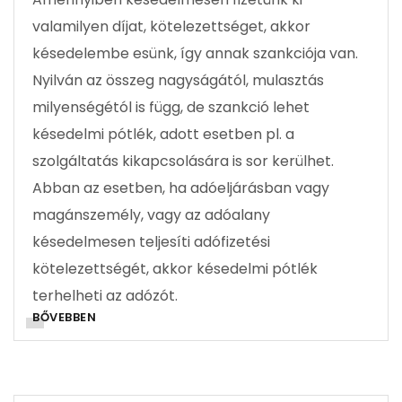
valamilyen díjat, kötelezettséget, akkor
késedelembe esünk, így annak szankciója van.
Nyilván az összeg nagyságától, mulasztás
milyenségétól is függ, de szankció lehet
késedelmi pótlék, adott esetben pl. a
szolgáltatás kikapcsolására is sor kerülhet.
Abban az esetben, ha adóeljárásban vagy
magánszemély, vagy az adóalany
késedelmesen teljesíti adófizetési
kötelezettségét, akkor késedelmi pótlék
terhelheti az adózót.
BŐVEBBEN