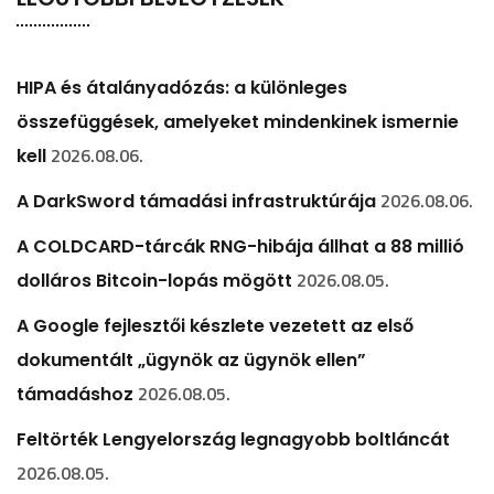
HIPA és átalányadózás: a különleges
összefüggések, amelyeket mindenkinek ismernie
2026.08.06.
kell
2026.08.06.
A DarkSword támadási infrastruktúrája
A COLDCARD-tárcák RNG-hibája állhat a 88 millió
2026.08.05.
dolláros Bitcoin-lopás mögött
A Google fejlesztői készlete vezetett az első
dokumentált „ügynök az ügynök ellen”
2026.08.05.
támadáshoz
Feltörték Lengyelország legnagyobb boltláncát
2026.08.05.