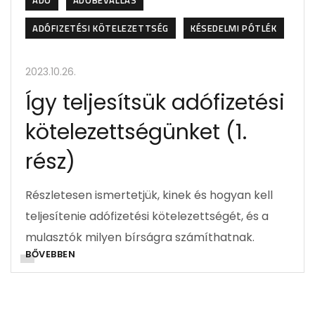
ADÓ
ADÓBEVALLÁS
ADÓFIZETÉSI KÖTELEZETTSÉG
KÉSEDELMI PÓTLÉK
2023.10.26.
Így teljesítsük adófizetési
kötelezettségünket (1.
rész)
Részletesen ismertetjük, kinek és hogyan kell
teljesítenie adófizetési kötelezettségét, és a
mulasztók milyen bírságra számíthatnak.
BŐVEBBEN