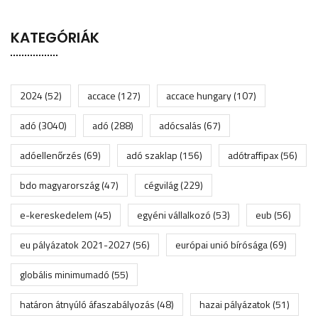
KATEGÓRIÁK
2024
(52)
accace
(127)
accace hungary
(107)
adó
(3040)
adó
(288)
adócsalás
(67)
adóellenőrzés
(69)
adó szaklap
(156)
adótraffipax
(56)
bdo magyarország
(47)
cégvilág
(229)
e-kereskedelem
(45)
egyéni vállalkozó
(53)
eub
(56)
eu pályázatok 2021-2027
(56)
európai unió bírósága
(69)
globális minimumadó
(55)
határon átnyúló áfaszabályozás
(48)
hazai pályázatok
(51)