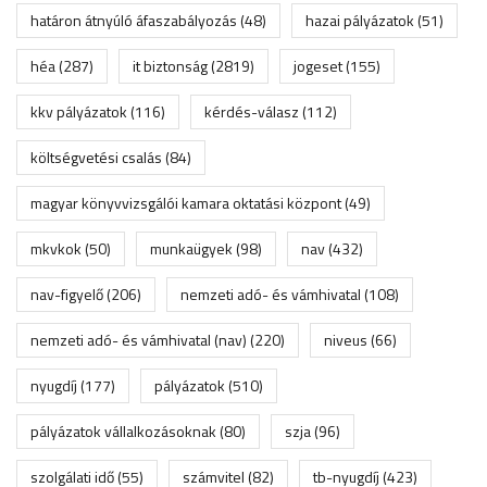
határon átnyúló áfaszabályozás
(48)
hazai pályázatok
(51)
héa
(287)
it biztonság
(2819)
jogeset
(155)
kkv pályázatok
(116)
kérdés-válasz
(112)
költségvetési csalás
(84)
magyar könyvvizsgálói kamara oktatási központ
(49)
mkvkok
(50)
munkaügyek
(98)
nav
(432)
nav-figyelő
(206)
nemzeti adó- és vámhivatal
(108)
nemzeti adó- és vámhivatal (nav)
(220)
niveus
(66)
nyugdíj
(177)
pályázatok
(510)
pályázatok vállalkozásoknak
(80)
szja
(96)
szolgálati idő
(55)
számvitel
(82)
tb-nyugdíj
(423)