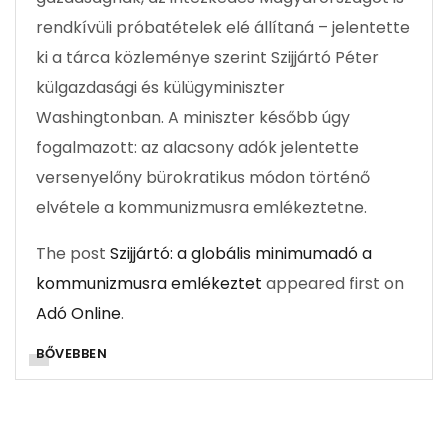
rendkívüli próbatételek elé állítaná – jelentette
ki a tárca közleménye szerint Szijjártó Péter
külgazdasági és külügyminiszter
Washingtonban. A miniszter később úgy
fogalmazott: az alacsony adók jelentette
versenyelőny bürokratikus módon történő
elvétele a kommunizmusra emlékeztetne.
The post
Szijjártó: a globális minimumadó a
kommunizmusra emlékeztet
appeared first on
Adó Online
.
BŐVEBBEN