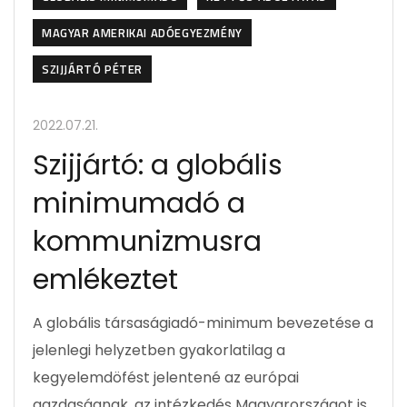
MAGYAR AMERIKAI ADÓEGYEZMÉNY
SZIJJÁRTÓ PÉTER
2022.07.21.
Szijjártó: a globális
minimumadó a
kommunizmusra
emlékeztet
A globális társaságiadó-minimum bevezetése a
jelenlegi helyzetben gyakorlatilag a
kegyelemdöfést jelentené az európai
gazdaságnak, az intézkedés Magyarországot is