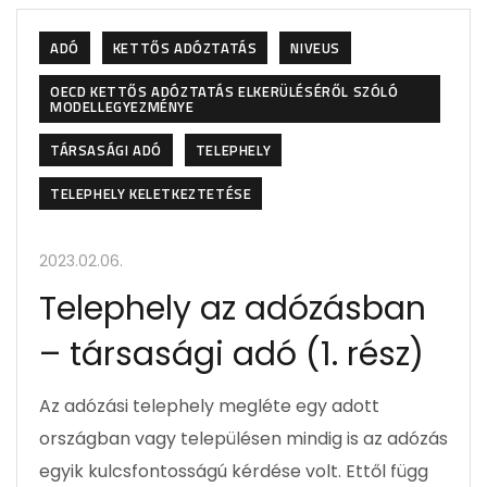
ADÓ
KETTŐS ADÓZTATÁS
NIVEUS
OECD KETTŐS ADÓZTATÁS ELKERÜLÉSÉRŐL SZÓLÓ
MODELLEGYEZMÉNYE
TÁRSASÁGI ADÓ
TELEPHELY
TELEPHELY KELETKEZTETÉSE
2023.02.06.
Telephely az adózásban
– társasági adó (1. rész)
Az adózási telephely megléte egy adott
országban vagy településen mindig is az adózás
egyik kulcsfontosságú kérdése volt. Ettől függ