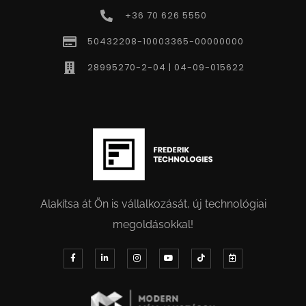
+36 70 626 5550
50432208-10003365-00000000
28995270-2-04 | 04-09-015622
Alakítsa át Ön is vállalkozását, új technológiai
megoldásokkal!