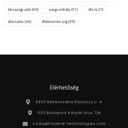
társasági adó
(69)
varga mihály
(51)
áfa
(427)
áfacsalás
(46)
áfalevonási jog
(59)
Elérhetőség
5600 Békéscsaba Kazinczy u. 4.
1133 Budapest Kárpát utca 7/b
iroda@frederik-technologies.com