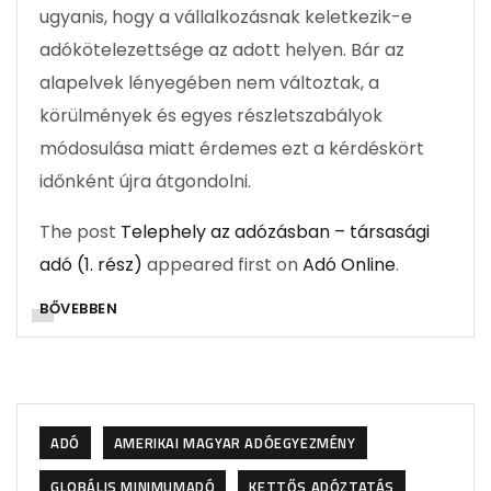
ugyanis, hogy a vállalkozásnak keletkezik-e
adókötelezettsége az adott helyen. Bár az
alapelvek lényegében nem változtak, a
körülmények és egyes részletszabályok
módosulása miatt érdemes ezt a kérdéskört
időnként újra átgondolni.
The post
Telephely az adózásban – társasági
adó (1. rész)
appeared first on
Adó Online
.
BŐVEBBEN
ADÓ
AMERIKAI MAGYAR ADÓEGYEZMÉNY
GLOBÁLIS MINIMUMADÓ
KETTŐS ADÓZTATÁS