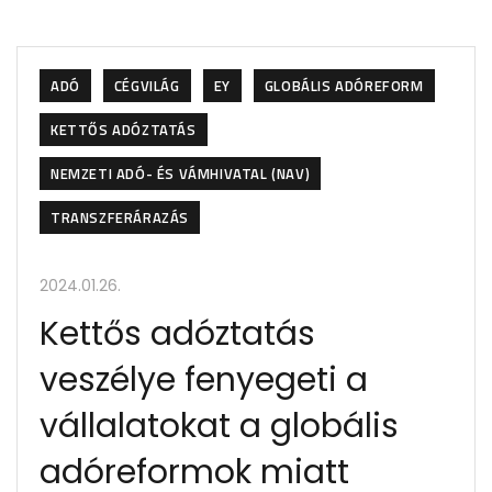
ADÓ
CÉGVILÁG
EY
GLOBÁLIS ADÓREFORM
KETTŐS ADÓZTATÁS
NEMZETI ADÓ- ÉS VÁMHIVATAL (NAV)
TRANSZFERÁRAZÁS
2024.01.26.
Kettős adóztatás
veszélye fenyegeti a
vállalatokat a globális
adóreformok miatt