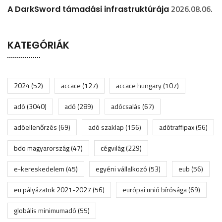
2026.08.06.
A DarkSword támadási infrastruktúrája
KATEGÓRIÁK
2024
(52)
accace
(127)
accace hungary
(107)
adó
(3040)
adó
(289)
adócsalás
(67)
adóellenőrzés
(69)
adó szaklap
(156)
adótraffipax
(56)
bdo magyarország
(47)
cégvilág
(229)
e-kereskedelem
(45)
egyéni vállalkozó
(53)
eub
(56)
eu pályázatok 2021-2027
(56)
európai unió bírósága
(69)
globális minimumadó
(55)