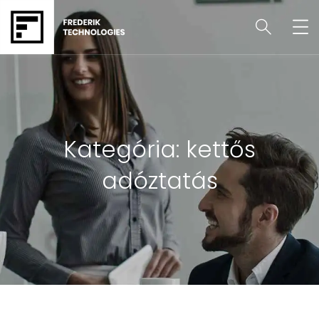
Kategória:
kettős
adóztatás