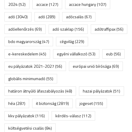
2024
(52)
accace
(127)
accace hungary
(107)
adó
(3040)
adó
(289)
adócsalás
(67)
adóellenőrzés
(69)
adó szaklap
(156)
adótraffipax
(56)
bdo magyarország
(47)
cégvilág
(229)
e-kereskedelem
(45)
egyéni vállalkozó
(53)
eub
(56)
eu pályázatok 2021-2027
(56)
európai unió bírósága
(69)
globális minimumadó
(55)
határon átnyúló áfaszabályozás
(48)
hazai pályázatok
(51)
héa
(287)
it biztonság
(2819)
jogeset
(155)
kkv pályázatok
(116)
kérdés-válasz
(112)
költségvetési csalás
(84)