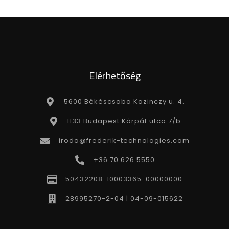
Elérhetőség
5600 Békéscsaba Kazinczy u. 4.
1133 Budapest Kárpát utca 7/b
iroda@frederik-technologies.com
+36 70 626 5550
50432208-10003365-00000000
28995270-2-04 | 04-09-015622