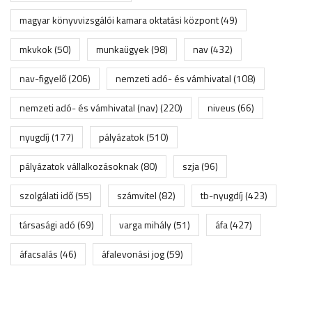
magyar könyvvizsgálói kamara oktatási központ
(49)
mkvkok
(50)
munkaügyek
(98)
nav
(432)
nav-figyelő
(206)
nemzeti adó- és vámhivatal
(108)
nemzeti adó- és vámhivatal (nav)
(220)
niveus
(66)
nyugdíj
(177)
pályázatok
(510)
pályázatok vállalkozásoknak
(80)
szja
(96)
szolgálati idő
(55)
számvitel
(82)
tb-nyugdíj
(423)
társasági adó
(69)
varga mihály
(51)
áfa
(427)
áfacsalás
(46)
áfalevonási jog
(59)