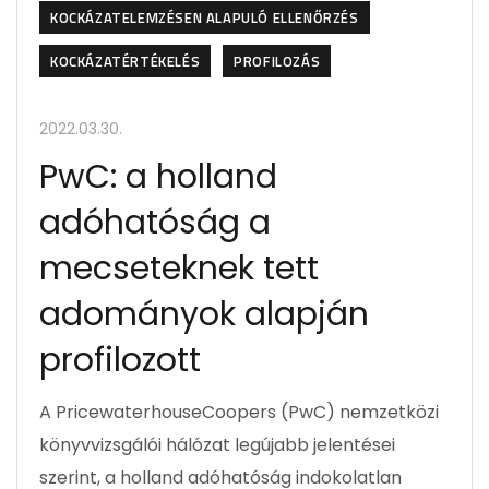
KOCKÁZATELEMZÉSEN ALAPULÓ ELLENŐRZÉS
KOCKÁZATÉRTÉKELÉS
PROFILOZÁS
2022.03.30.
PwC: a holland
adóhatóság a
mecseteknek tett
adományok alapján
profilozott
A PricewaterhouseCoopers (PwC) nemzetközi
könyvvizsgálói hálózat legújabb jelentései
szerint, a holland adóhatóság indokolatlan