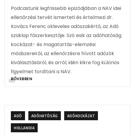
Podcastunk legfrissebb epizódjában a NAV idei
ellenőrzési tervét ismerteti és értelmezi dr.
Kovács Ferenc okleveles adószakértő, az Adó
szaklap főszerkesztője. Szó esik az adóhatóság
kockázat- és magatartás-elemzési
módszereiről, az ellenőrzésre hívott adózók
kiválasztásáról, és arról, idén kikre fog különös
figyelmet fordítani a NAV.
BŐVEBBEN
ADÓ
ADÓHATÓSÁG
ADÓKOCKÁZAT
HOLLANDIA