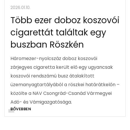
2026.01.10.
Több ezer doboz koszovói
cigarettát találtak egy
buszban Röszkén
Háromezer-nyolcszáz doboz koszovói
zárjegyes cigaretta került elő egy ugyancsak
koszovói rendszámú busz átalakított
üzemanyagtartályából a röszkei határátkelőn –
közölte a NAV Csongrád-Csanád Vármegyei
Adó- és Vámigazgatósága.
BŐVEBBEN