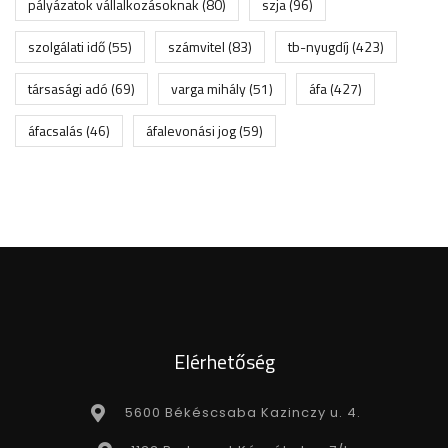
pályázatok vállalkozásoknak
(80)
szja
(96)
szolgálati idő
(55)
számvitel
(83)
tb-nyugdíj
(423)
társasági adó
(69)
varga mihály
(51)
áfa
(427)
áfacsalás
(46)
áfalevonási jog
(59)
Elérhetőség
5600 Békéscsaba Kazinczy u. 4.