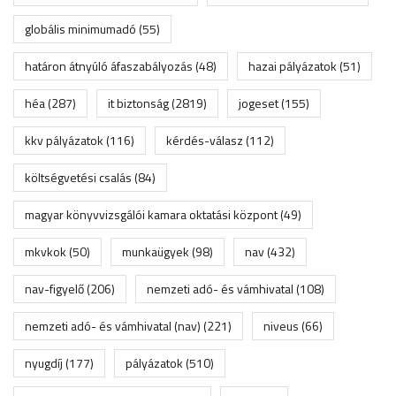
globális minimumadó
(55)
határon átnyúló áfaszabályozás
(48)
hazai pályázatok
(51)
héa
(287)
it biztonság
(2819)
jogeset
(155)
kkv pályázatok
(116)
kérdés-válasz
(112)
költségvetési csalás
(84)
magyar könyvvizsgálói kamara oktatási központ
(49)
mkvkok
(50)
munkaügyek
(98)
nav
(432)
nav-figyelő
(206)
nemzeti adó- és vámhivatal
(108)
nemzeti adó- és vámhivatal (nav)
(221)
niveus
(66)
nyugdíj
(177)
pályázatok
(510)