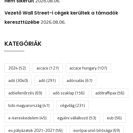
2026.08.06.
nem sikerült
Vezető Wall Street-i cégek kerültek a támadók
2026.08.06.
kereszttüzébe
KATEGÓRIÁK
2024
(52)
accace
(127)
accace hungary
(107)
adó
(3040)
adó
(291)
adócsalás
(67)
adóellenőrzés
(69)
adó szaklap
(156)
adótraffipax
(56)
bdo magyarország
(47)
cégvilág
(231)
e-kereskedelem
(45)
egyéni vállalkozó
(53)
eub
(56)
eu pályázatok 2021-2027
(56)
európai unió bírósága
(69)