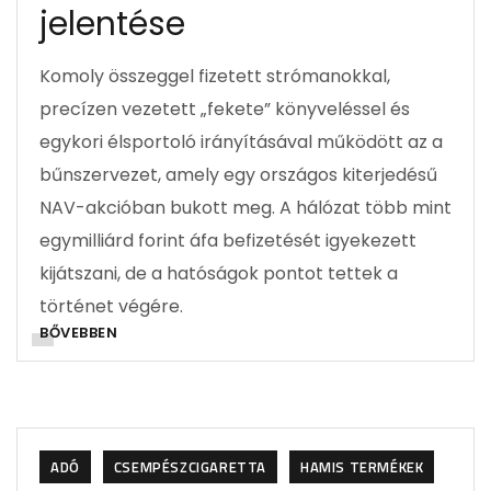
jelentése
Komoly összeggel fizetett strómanokkal,
precízen vezetett „fekete” könyveléssel és
egykori élsportoló irányításával működött az a
bűnszervezet, amely egy országos kiterjedésű
NAV-akcióban bukott meg. A hálózat több mint
egymilliárd forint áfa befizetését igyekezett
kijátszani, de a hatóságok pontot tettek a
történet végére.
BŐVEBBEN
ADÓ
CSEMPÉSZCIGARETTA
HAMIS TERMÉKEK