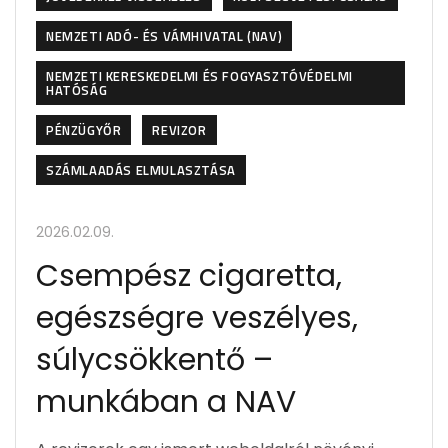
NEMZETI ADÓ- ÉS VÁMHIVATAL (NAV)
NEMZETI KERESKEDELMI ÉS FOGYASZTÓVÉDELMI
HATÓSÁG
PÉNZÜGYŐR
REVIZOR
SZÁMLAADÁS ELMULASZTÁSA
2026.02.09.
Csempész cigaretta,
egészségre veszélyes,
súlycsökkentő –
munkában a NAV