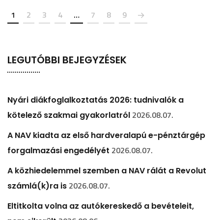
1
2
3
4
…
7
8
9
LEGUTÓBBI BEJEGYZÉSEK
Nyári diákfoglalkoztatás 2026: tudnivalók a
2026.08.07.
kötelező szakmai gyakorlatról
A NAV kiadta az első hardveralapú e-pénztárgép
2026.08.07.
forgalmazási engedélyét
A közhiedelemmel szemben a NAV rálát a Revolut
2026.08.07.
számlá(k)ra is
Eltitkolta volna az autókereskedő a bevételeit,