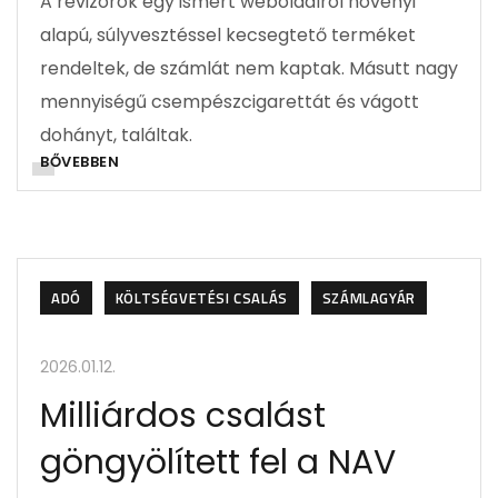
A revizorok egy ismert weboldalról növényi
alapú, súlyvesztéssel kecsegtető terméket
rendeltek, de számlát nem kaptak. Másutt nagy
mennyiségű csempészcigarettát és vágott
dohányt, találtak.
BŐVEBBEN
ADÓ
KÖLTSÉGVETÉSI CSALÁS
SZÁMLAGYÁR
2026.01.12.
Milliárdos csalást
göngyölített fel a NAV