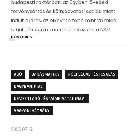
budapesti raktárban, az ügyben jövedéki
törvénysértés és költségvetési csalás miatt
indult eljárás, az elkövető több mint 25 millió
forint bírságra számíthat – közölte a NAV.
BŐVEBBEN
ADÓ
BANÁNMAFFIA
KÖLTSÉGVETÉSI CSALÁS
NAGYBANI PIAC
NEMZETI ADÓ- ÉS VÁMHIVATAL (NAV)
VAGYONI HÁTRÁNY
2026.07.13.