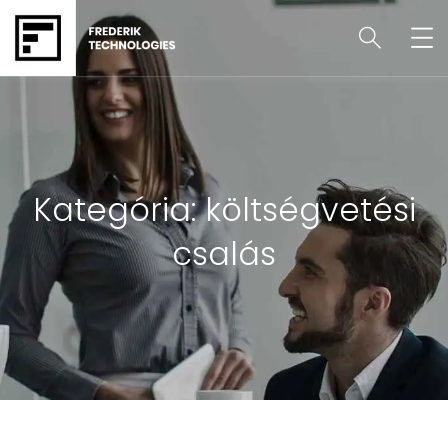
Kategória:
költségvetési
csalás