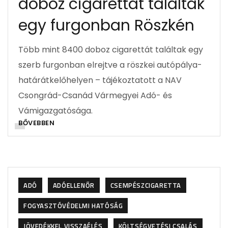
doboz cigarettát találtak
egy furgonban Röszkén
Több mint 8400 doboz cigarettát találtak egy
szerb furgonban elrejtve a röszkei autópálya-
határátkelőhelyen – tájékoztatott a NAV
Csongrád-Csanád Vármegyei Adó- és
Vámigazgatósága.
BŐVEBBEN
ADÓ
ADÓELLENŐR
CSEMPÉSZCIGARETTA
FOGYASZTÓVÉDELMI HATÓSÁG
JÖVEDÉKKEL VISSZAÉLÉS
KÖLTSÉGVETÉSI CSALÁS