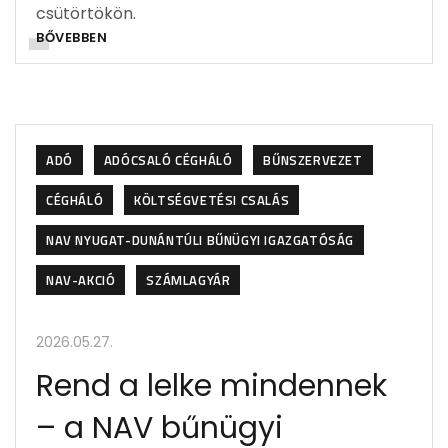
csütörtökön.
BŐVEBBEN
ADÓ
ADÓCSALÓ CÉGHÁLÓ
BŰNSZERVEZET
CÉGHÁLÓ
KÖLTSÉGVETÉSI CSALÁS
NAV NYUGAT-DUNÁNTÚLI BŰNÜGYI IGAZGATÓSÁG
NAV-AKCIÓ
SZÁMLAGYÁR
2026.05.27.
Rend a lelke mindennek
– a NAV bűnügyi