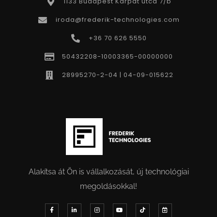
1133 Budapest Kárpát utca 7/b
iroda@frederik-technologies.com
+36 70 626 5550
50432208-10003365-00000000
28995270-2-04 | 04-09-015622
Alakítsa át Ön is vállalkozását, új technológiai
megoldásokkal!