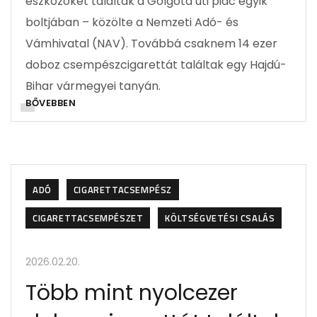
eszközöket találtak a Golgota úti piac egyik
boltjában – közölte a Nemzeti Adó- és
Vámhivatal (NAV). Továbbá csaknem 14 ezer
doboz csempészcigarettát találtak egy Hajdú-
Bihar vármegyei tanyán.
BŐVEBBEN
ADÓ
CIGARETTACSEMPÉSZ
CIGARETTACSEMPÉSZET
KÖLTSÉGVETÉSI CSALÁS
2026.02.20.
Több mint nyolcezer