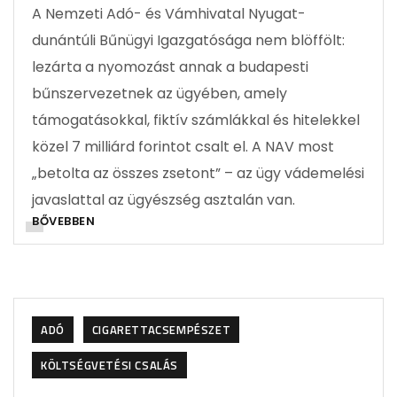
A Nemzeti Adó- és Vámhivatal Nyugat-
dunántúli Bűnügyi Igazgatósága nem blöffölt:
lezárta a nyomozást annak a budapesti
bűnszervezetnek az ügyében, amely
támogatásokkal, fiktív számlákkal és hitelekkel
közel 7 milliárd forintot csalt el. A NAV most
„betolta az összes zsetont” – az ügy vádemelési
javaslattal az ügyészség asztalán van.
BŐVEBBEN
ADÓ
CIGARETTACSEMPÉSZET
KÖLTSÉGVETÉSI CSALÁS