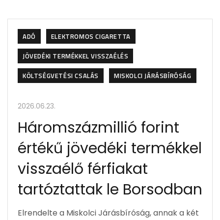
ADÓ
ELEKTROMOS CIGARETTA
JÖVEDÉKI TERMÉKKEL VISSZAÉLÉS
KÖLTSÉGVETÉSI CSALÁS
MISKOLCI JÁRÁSBÍRÓSÁG
2026.06.23.
Háromszázmillió forint
értékű jövedéki termékkel
visszaélő férfiakat
tartóztattak le Borsodban
Elrendelte a Miskolci Járásbíróság, annak a két