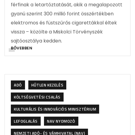
férfinak a letartóztatását, akik a megalapozott
gyanú szerint 300 millió forint összértékben
elektromos és füstszűrős cigarettákkal éltek
vissza – közölte a Miskolci Törvényszék
sajtóosztálya kedden.
BŐVEBBEN
ADÓ
HŰTLEN KEZELÉS
KÖLTSÉGVETÉSI CSALÁS
KULTURÁLIS ÉS INNOVÁCIÓS MINISZTÉRIUM
LEFOGLALÁS
NAV NYOMOZÓ
NEMZETI ADÓ- ÉS VÁMHIVATAL (NAV)