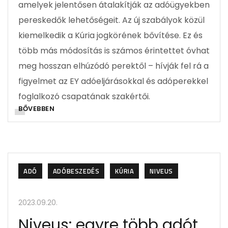
amelyek jelentősen átalakítják az adóügyekben
pereskedők lehetőségeit. Az új szabályok közül
kiemelkedik a Kúria jogkörének bővítése. Ez és
több más módosítás is számos érintettet óvhat
meg hosszan elhúzódó perektől – hívják fel rá a
figyelmet az EY adóeljárásokkal és adóperekkel
foglalkozó csapatának szakértői.
BŐVEBBEN
ADÓ
ADÓBESZEDÉS
KÚRIA
NIVEUS
2023.09.20.
Niveus: egyre több adót