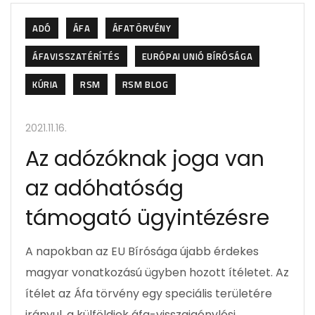
ADÓ
ÁFA
ÁFATÖRVÉNY
ÁFAVISSZATÉRÍTÉS
EURÓPAI UNIÓ BÍRÓSÁGA
KÚRIA
RSM
RSM BLOG
2021.11.16.
Az adózóknak joga van
az adóhatóság
támogató ügyintézésre
A napokban az EU Bírósága újabb érdekes
magyar vonatkozású ügyben hozott ítéletet. Az
ítélet az Áfa törvény egy speciális területére
irányul, a külföldiek áfa-visszaigénylési