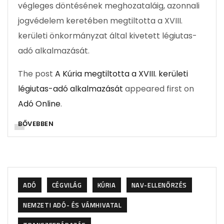
végleges döntésének meghozataláig, azonnali
jogvédelem keretében megtiltotta a XVIII.
kerületi önkormányzat által kivetett légiutas-
adó alkalmazását.
The post
A Kúria megtiltotta a XVIII. kerületi
légiutas-adó alkalmazását
appeared first on
Adó Online
.
BŐVEBBEN
ADÓ
CÉGVILÁG
KÚRIA
NAV-ELLENŐRZÉS
NEMZETI ADÓ- ÉS VÁMHIVATAL