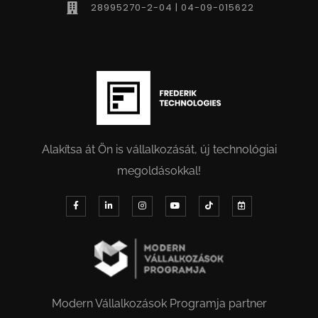
28995270-2-04 | 04-09-015622
Alakítsa át Ön is vállalkozását, új technológiai
megoldásokkal!
Modern Vállalkozások Programja partner