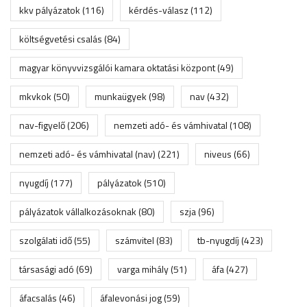
kkv pályázatok
(116)
kérdés-válasz
(112)
költségvetési csalás
(84)
magyar könyvvizsgálói kamara oktatási központ
(49)
mkvkok
(50)
munkaügyek
(98)
nav
(432)
nav-figyelő
(206)
nemzeti adó- és vámhivatal
(108)
nemzeti adó- és vámhivatal (nav)
(221)
niveus
(66)
nyugdíj
(177)
pályázatok
(510)
pályázatok vállalkozásoknak
(80)
szja
(96)
szolgálati idő
(55)
számvitel
(83)
tb-nyugdíj
(423)
társasági adó
(69)
varga mihály
(51)
áfa
(427)
áfacsalás
(46)
áfalevonási jog
(59)