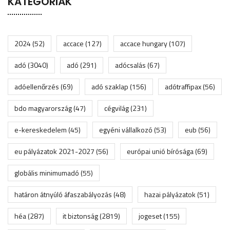
KATEGÓRIÁK
2024
(52)
accace
(127)
accace hungary
(107)
adó
(3040)
adó
(291)
adócsalás
(67)
adóellenőrzés
(69)
adó szaklap
(156)
adótraffipax
(56)
bdo magyarország
(47)
cégvilág
(231)
e-kereskedelem
(45)
egyéni vállalkozó
(53)
eub
(56)
eu pályázatok 2021-2027
(56)
európai unió bírósága
(69)
globális minimumadó
(55)
határon átnyúló áfaszabályozás
(48)
hazai pályázatok
(51)
héa
(287)
it biztonság
(2819)
jogeset
(155)