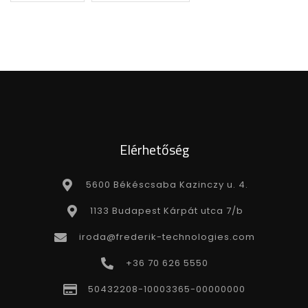
Elérhetőség
5600 Békéscsaba Kazinczy u. 4.
1133 Budapest Kárpát utca 7/b
iroda@frederik-technologies.com
+36 70 626 5550
50432208-10003365-00000000