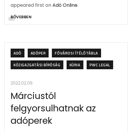
appeared first on
Adó Online
.
BŐVEBBEN
ADÓ
ADÓPER
FŐVÁROSI ÍTÉLŐTÁBLA
KÖZIGAZGATÁSI BÍRÓSÁG
KÚRIA
PWC LEGAL
2022.02.09.
Márciustól
felgyorsulhatnak az
adóperek