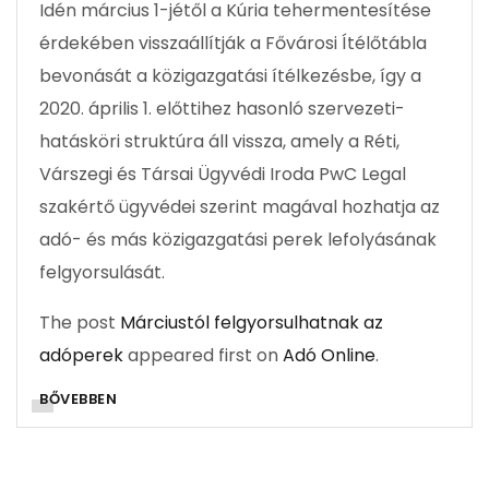
Idén március 1-jétől a Kúria tehermentesítése
érdekében visszaállítják a Fővárosi Ítélőtábla
bevonását a közigazgatási ítélkezésbe, így a
2020. április 1. előttihez hasonló szervezeti-
hatásköri struktúra áll vissza, amely a Réti,
Várszegi és Társai Ügyvédi Iroda PwC Legal
szakértő ügyvédei szerint magával hozhatja az
adó- és más közigazgatási perek lefolyásának
felgyorsulását.
The post
Márciustól felgyorsulhatnak az
adóperek
appeared first on
Adó Online
.
BŐVEBBEN