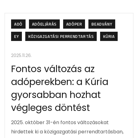
ADÓ
ADÓELJÁRÁS
ADÓPER
BEADVÁNY
EY
KÖZIGAZGATÁSI PERRENDTARTÁS
KÚRIA
2025.11.26.
Fontos változás az
adóperekben: a Kúria
gyorsabban hozhat
végleges döntést
2025. október 31-én fontos változásokat
hirdettek ki a közigazgatási perrendtartásban,