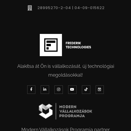
28995270-2-04 | 04-09-015622
Alakítsa át Ön is vállalkozását, új technológiai
megoldásokkal!
Modern Vállalkozások Programja partner