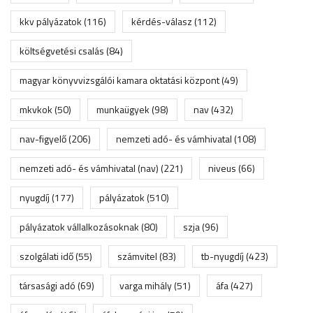
kkv pályázatok
(116)
kérdés-válasz
(112)
költségvetési csalás
(84)
magyar könyvvizsgálói kamara oktatási központ
(49)
mkvkok
(50)
munkaügyek
(98)
nav
(432)
nav-figyelő
(206)
nemzeti adó- és vámhivatal
(108)
nemzeti adó- és vámhivatal (nav)
(221)
niveus
(66)
nyugdíj
(177)
pályázatok
(510)
pályázatok vállalkozásoknak
(80)
szja
(96)
szolgálati idő
(55)
számvitel
(83)
tb-nyugdíj
(423)
társasági adó
(69)
varga mihály
(51)
áfa
(427)