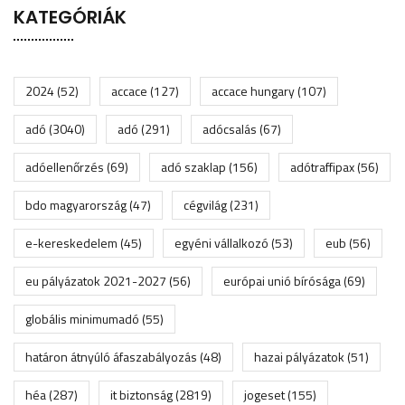
KATEGÓRIÁK
2024
(52)
accace
(127)
accace hungary
(107)
adó
(3040)
adó
(291)
adócsalás
(67)
adóellenőrzés
(69)
adó szaklap
(156)
adótraffipax
(56)
bdo magyarország
(47)
cégvilág
(231)
e-kereskedelem
(45)
egyéni vállalkozó
(53)
eub
(56)
eu pályázatok 2021-2027
(56)
európai unió bírósága
(69)
globális minimumadó
(55)
határon átnyúló áfaszabályozás
(48)
hazai pályázatok
(51)
héa
(287)
it biztonság
(2819)
jogeset
(155)