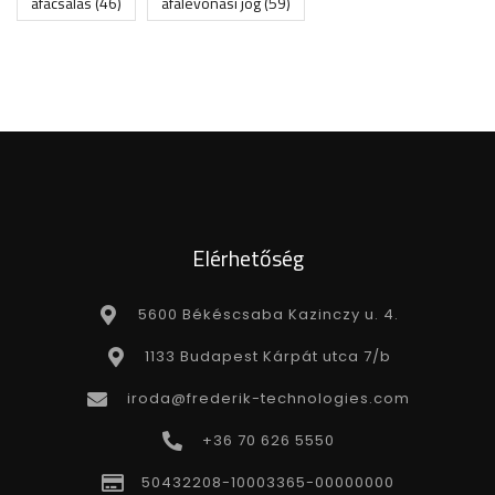
áfacsalás
(46)
áfalevonási jog
(59)
Elérhetőség
5600 Békéscsaba Kazinczy u. 4.
1133 Budapest Kárpát utca 7/b
iroda@frederik-technologies.com
+36 70 626 5550
50432208-10003365-00000000