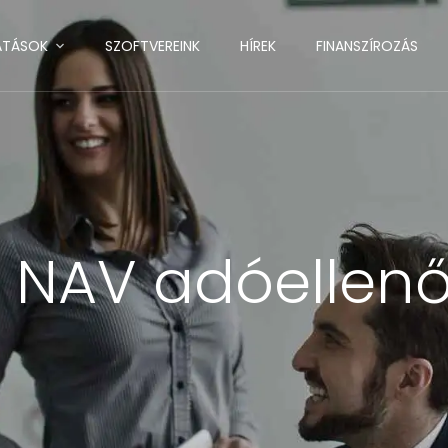
ATÁSOK
SZOFTVEREINK
HÍREK
FINANSZÍROZÁS
:
NAV adóellenőr