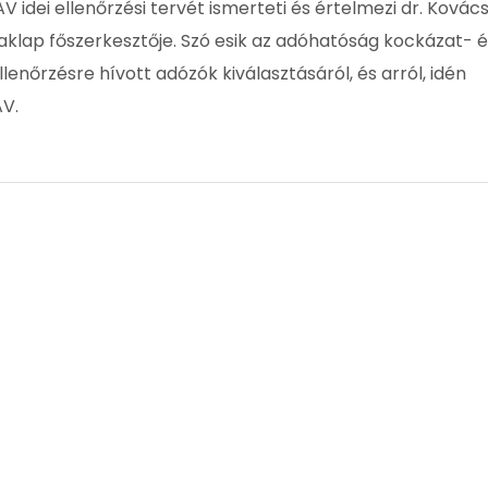
 idei ellenőrzési tervét ismerteti és értelmezi dr. Kovác
aklap főszerkesztője. Szó esik az adóhatóság kockázat- é
enőrzésre hívott adózók kiválasztásáról, és arról, idén
AV.