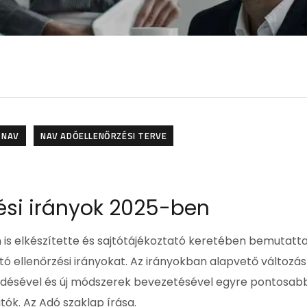
NAV
NAV ADÓELLENŐRZÉSI TERVE
ési irányok 2025-ben
is elkészítette és sajtótájékoztató keretében bemutatta
ó ellenőrzési irányokat. Az irányokban alapvető változás
jlődésével és új módszerek bevezetésével egyre pontosab
atók. Az Adó szaklap írása.