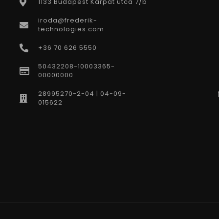
1133 Budapest Kárpát utca 7/b
iroda@frederik-
technologies.com
+36 70 626 5550
50432208-10003365-
00000000
28995270-2-04 | 04-09-
015622