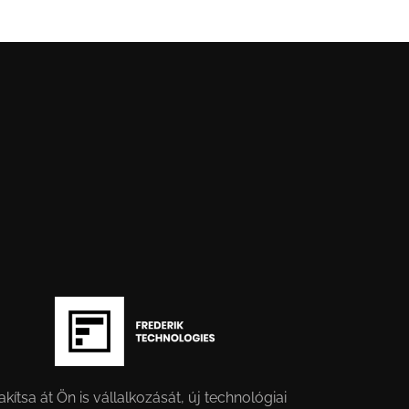
akítsa át Ön is vállalkozását, új technológiai