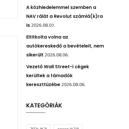
A közhiedelemmel szemben a
NAV rálát a Revolut számlá(k)ra
2026.08.07.
is
Eltitkolta volna az
autókereskedő a bevételeit, nem
2026.08.06.
sikerült
Vezető Wall Street-i cégek
kerültek a támadók
2026.08.06.
kereszttüzébe
KATEGÓRIÁK
2024
(52)
accace
(127)