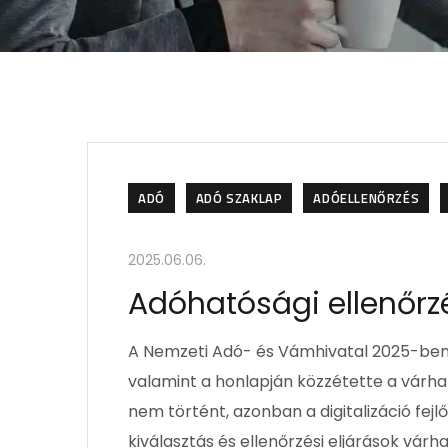
ADÓ
ADÓ SZAKLAP
ADÓELLENŐRZÉS
2025.06.06.
Adóhatósági ellenőrz
A Nemzeti Adó- és Vámhivatal 2025-ben 
valamint a honlapján közzétette a várhat
nem történt, azonban a digitalizáció fe
kiválasztás és ellenőrzési eljárások várh