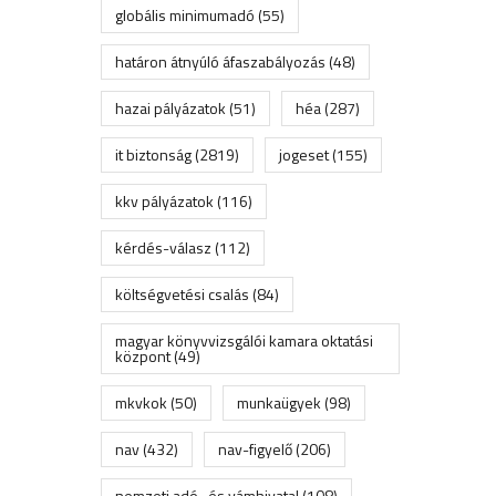
globális minimumadó
(55)
határon átnyúló áfaszabályozás
(48)
hazai pályázatok
(51)
héa
(287)
it biztonság
(2819)
jogeset
(155)
kkv pályázatok
(116)
kérdés-válasz
(112)
költségvetési csalás
(84)
magyar könyvvizsgálói kamara oktatási
központ
(49)
mkvkok
(50)
munkaügyek
(98)
nav
(432)
nav-figyelő
(206)
nemzeti adó- és vámhivatal
(108)