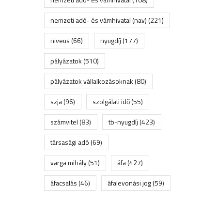
nemzeti adó- és vámhivatal (nav)
(221)
niveus
(66)
nyugdíj
(177)
pályázatok
(510)
pályázatok vállalkozásoknak
(80)
szja
(96)
szolgálati idő
(55)
számvitel
(83)
tb-nyugdíj
(423)
társasági adó
(69)
varga mihály
(51)
áfa
(427)
áfacsalás
(46)
áfalevonási jog
(59)