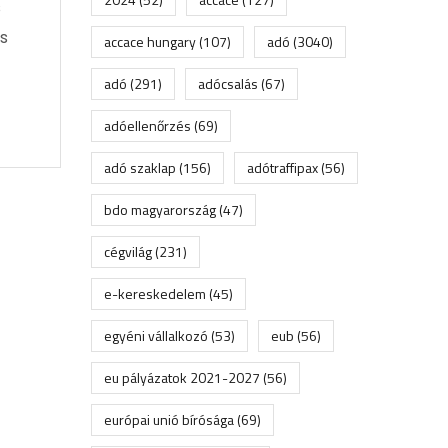
s
s
accace hungary
(107)
adó
(3040)
adó
(291)
adócsalás
(67)
adóellenőrzés
(69)
adó szaklap
(156)
adótraffipax
(56)
bdo magyarország
(47)
cégvilág
(231)
e-kereskedelem
(45)
egyéni vállalkozó
(53)
eub
(56)
eu pályázatok 2021-2027
(56)
európai unió bírósága
(69)