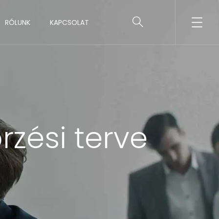
RÓLUNK
KAPCSOLAT
zési terve