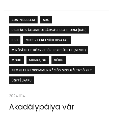
ADATVÉDELEM
ADÓ
DIGITÁLIS ÁLLAMPOLGÁRSÁGI PLATFORM (DÁP)
KSH
MINISZTERELNÖKI HIVATAL
MINŐSÍTETT KÖNYVELŐK EGYESÜLETE (MINKE)
MOHU
MUNKAJOG
NÉBIH
NEMZETI INFOKOMMUNIKÁCIÓS SZOLGÁLTATÓ ZRT.
ÜGYFÉLKAPU
2024.11.14.
Akadálypálya vár