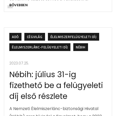
BŐVEBBEN
ADÓ
CÉGVILÁG
ÉLELMISZERFELÜGYELETI DÍJ
ÉLELMISZERLÁNC-FELÜGYELETI DÍJ
NÉBIH
2023.07.25.
Nébih: július 31-ig
fizethető be a felügyeleti
díj első részlete
A Nemzeti Élelmiszerlánc-biztonsági Hivatal