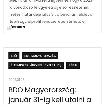
(Nébih) arra hívja fel a figyelmet, hogy a 2023-
ra vonatkozó felügyeleti díj első részletének
fizetési határideje július 31., a bevallási felület a
Nébih ügyfélprofil rendszerében érhető el.
BŐVEBBEN
ADÓ
BDO MAGYARORSZÁG
ÉLELMISZERLÁNC-FELÜGYELETI DÍJ
NÉBIH
2022.01.28.
BDO Magyarország:
január 31-ig kell utalni a