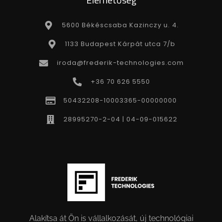
5600 Békéscsaba Kazinczy u. 4.
1133 Budapest Kárpát utca 7/b
iroda@frederik-technologies.com
+36 70 626 5550
50432208-10003365-00000000
28995270-2-04 | 04-09-015622
Alakítsa át Ön is vállalkozását, új technológiai