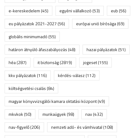
e-kereskedelem
(45)
egyéni vállalkozó
(53)
eub
(56)
eu pályázatok 2021-2027
(56)
európai unió bírósága
(69)
globális minimumadó
(55)
határon átnyúló áfaszabályozás
(48)
hazai pályázatok
(51)
héa
(287)
it biztonság
(2819)
jogeset
(155)
kkv pályázatok
(116)
kérdés-válasz
(112)
költségvetési csalás
(84)
magyar könyvvizsgálói kamara oktatási központ
(49)
mkvkok
(50)
munkaügyek
(98)
nav
(432)
nav-figyelő
(206)
nemzeti adó- és vámhivatal
(108)