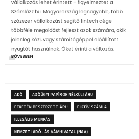
vállalkozás lehet érintett – figyelmeztet a
Számlázz.hu. Magyarország legnagyobb, több
százezer vállalkozást segítő fintech cége
többféle megoldást fejleszt azok számára, akik
jelenleg kézi, vagy számítógéppel előállított
nyugtát használnak. Őket érinti a változás.
BŐVEBBEN
ADÓ
ADÓÜGYI PAPÍROK NÉLKÜLI ÁRU
FEKETÉN BESZERZETT ÁRU
FIKTÍV SZÁMLA
ILLEGÁLIS MUNKÁS
NEMZETI ADÓ- ÁS VÁMHIVATAL (NAV)