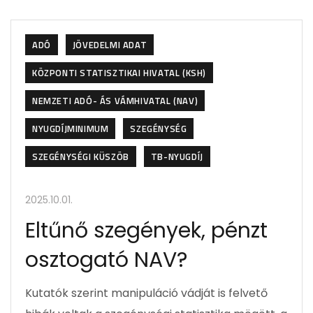
ADÓ
JÖVEDELMI ADAT
KÖZPONTI STATISZTIKAI HIVATAL (KSH)
NEMZETI ADÓ- ÁS VÁMHIVATAL (NAV)
NYUGDÍJMINIMUM
SZEGÉNYSÉG
SZEGÉNYSÉGI KÜSZÖB
TB-NYUGDÍJ
2025.10.01.
Eltűnő szegények, pénzt
osztogató NAV?
Kutatók szerint manipuláció vádját is felvető