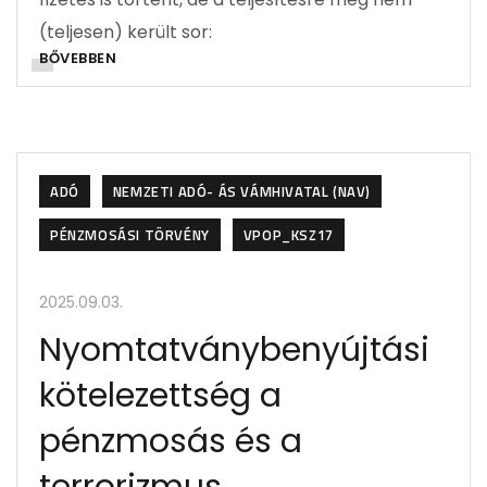
(teljesen) került sor:
BŐVEBBEN
ADÓ
NEMZETI ADÓ- ÁS VÁMHIVATAL (NAV)
PÉNZMOSÁSI TÖRVÉNY
VPOP_KSZ17
2025.09.03.
Nyomtatványbenyújtási
kötelezettség a
pénzmosás és a