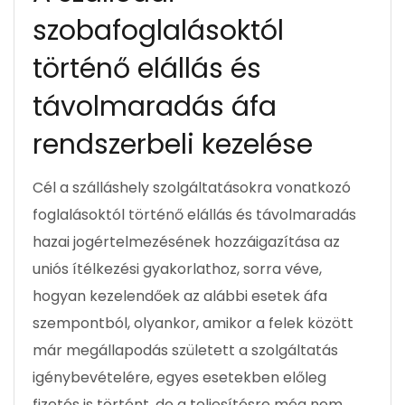
szobafoglalásoktól
történő elállás és
távolmaradás áfa
rendszerbeli kezelése
Cél a szálláshely szolgáltatásokra vonatkozó
foglalásoktól történő elállás és távolmaradás
hazai jogértelmezésének hozzáigazítása az
uniós ítélkezési gyakorlathoz, sorra véve,
hogyan kezelendőek az alábbi esetek áfa
szempontból, olyankor, amikor a felek között
már megállapodás született a szolgáltatás
igénybevételére, egyes esetekben előleg
fizetés is történt, de a teljesítésre még nem