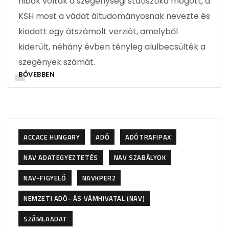
hibák voltak a szegénységi statisztika mögött, a
KSH most a vádat áltudományosnak nevezte és
kiadott egy átszámolt verziót, amelyből
kiderült, néhány évben tényleg alulbecsülték a
szegények számát.
BŐVEBBEN
ACCACE HUNGARY
ADÓ
ADÓTRAFIPAX
NAV ADATEGYEZTETÉS
NAV SZABÁLYOK
NAV-FIGYELŐ
NAVKPER2
NEMZETI ADÓ- ÁS VÁMHIVATAL (NAV)
SZÁMLAADAT