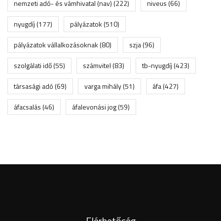
nemzeti adó- és vámhivatal (nav)
(222)
niveus
(66)
nyugdíj
(177)
pályázatok
(510)
pályázatok vállalkozásoknak
(80)
szja
(96)
szolgálati idő
(55)
számvitel
(83)
tb-nyugdíj
(423)
társasági adó
(69)
varga mihály
(51)
áfa
(427)
áfacsalás
(46)
áfalevonási jog
(59)
Elérhetőség