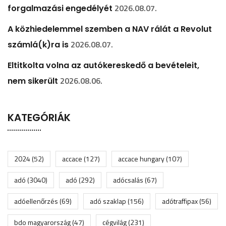
2026.08.07.
forgalmazási engedélyét
A közhiedelemmel szemben a NAV rálát a Revolut
2026.08.07.
számlá(k)ra is
Eltitkolta volna az autókereskedő a bevételeit,
2026.08.06.
nem sikerült
KATEGÓRIÁK
2024
(52)
accace
(127)
accace hungary
(107)
adó
(3040)
adó
(292)
adócsalás
(67)
adóellenőrzés
(69)
adó szaklap
(156)
adótraffipax
(56)
bdo magyarország
(47)
cégvilág
(231)