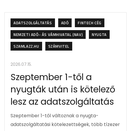
ADATSZOLGÁLTATÁS
ADÓ
FINTECH CÉG
NEMZETI ADÓ- ÁS VÁMHIVATAL (NAV)
NYUGTA
SZAMLAZZ.HU
SZÁMVITEL
2026.07.15.
Szeptember 1-től a
nyugták után is kötelező
lesz az adatszolgáltatás
Szeptember 1-től változnak a nyugta-
adatszolgáltatási kötelezettségek, több tízezer