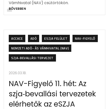
Vámhivatal (NAV) csütörtökön.
BŐVEBBEN
ACCACE
ADÓ
ESZJA FELÜLET
NAV-FIGYELŐ
NEMZETI ADÓ- ÁS VÁMHIVATAL (NAV)
SZJA-BEVALLÁSI TERVEZET
2026.03.18.
NAV-Figyelő 11. hét: Az
szja‑bevallási tervezetek
elérhetők az eSZJA