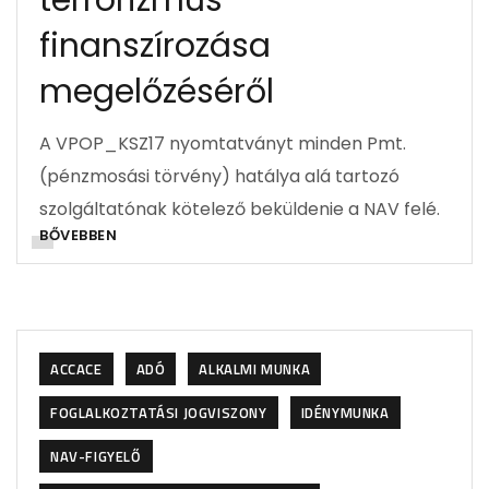
terrorizmus
finanszírozása
megelőzéséről
A VPOP_KSZ17 nyomtatványt minden Pmt.
(pénzmosási törvény) hatálya alá tartozó
szolgáltatónak kötelező beküldenie a NAV felé.
BŐVEBBEN
ACCACE
ADÓ
ALKALMI MUNKA
FOGLALKOZTATÁSI JOGVISZONY
IDÉNYMUNKA
NAV-FIGYELŐ