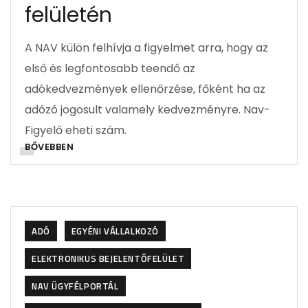
felületén
A NAV külön felhívja a figyelmet arra, hogy az
első és legfontosabb teendő az
adókedvezmények ellenőrzése, főként ha az
adózó jogosult valamely kedvezményre. Nav-
Figyelő eheti szám.
BŐVEBBEN
ADÓ
EGYÉNI VÁLLALKOZÓ
ELEKTRONIKUS BEJELENTŐFELÜLET
NAV ÜGYFÉLPORTÁL