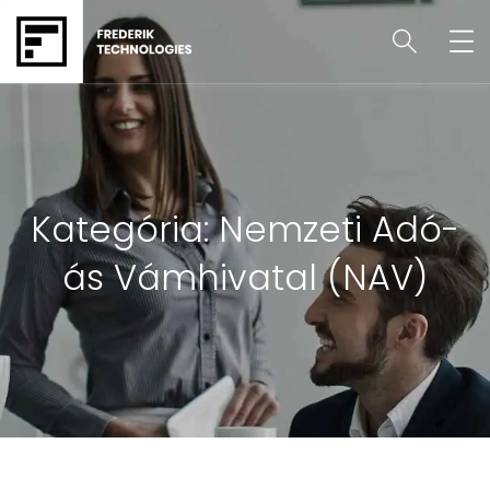
Kategória:
Nemzeti Adó-
ás Vámhivatal (NAV)