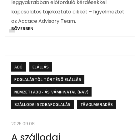
leggyakrabban előforduló kérdésekkel
kapcsolatos tájékoztató cikkét – figyelmeztet
az Accace Advisory Team.
BŐVEBBEN
ADÓ
ELÁLLÁS
FOGLALÁSTÓL TÖRTÉNŐ ELÁLLÁS
NEMZETI ADÓ- ÁS VÁMHIVATAL (NAV)
SZÁLLODAI SZOBAFOGLALÁS
TÁVOLMARADÁS
2025.09.08.
A szállodai