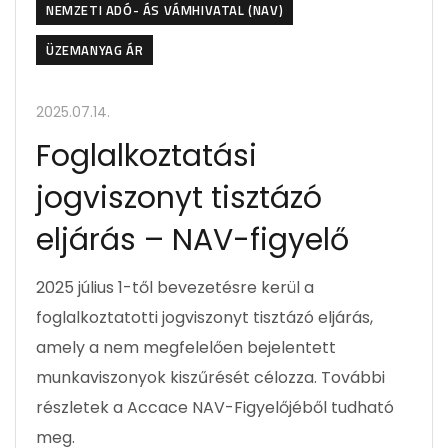
NEMZETI ADÓ- ÁS VÁMHIVATAL (NAV)
ÜZEMANYAG ÁR
2025.07.14.
Foglalkoztatási
jogviszonyt tisztázó
eljárás – NAV-figyelő
2025 július 1-től bevezetésre kerül a
foglalkoztatotti jogviszonyt tisztázó eljárás,
amely a nem megfelelően bejelentett
munkaviszonyok kiszűrését célozza. További
részletek a Accace NAV-Figyelőjéből tudható
meg.