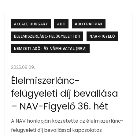
ACCACE HUNGARY
ADÓ
ADÓTRAFIPAX
ÉLELMISZERLÁNC-FELÜGYELETI DÍJ
NAV-FIGYELŐ
NEMZETI ADÓ- ÁS VÁMHIVATAL (NAV)
2025.09.09.
Élelmiszerlánc-
felügyeleti díj bevallása
– NAV-Figyelő 36. hét
A NAV honlapján közzétette az élelmiszerlánc-
felügyeleti díj bevallással kapcsolatos