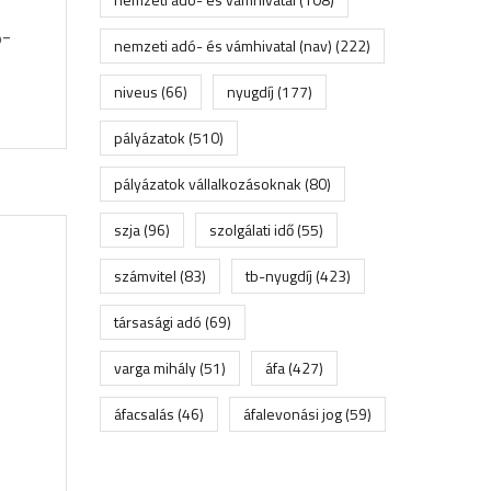
ó-
nemzeti adó- és vámhivatal (nav)
(222)
niveus
(66)
nyugdíj
(177)
pályázatok
(510)
pályázatok vállalkozásoknak
(80)
szja
(96)
szolgálati idő
(55)
számvitel
(83)
tb-nyugdíj
(423)
társasági adó
(69)
varga mihály
(51)
áfa
(427)
áfacsalás
(46)
áfalevonási jog
(59)