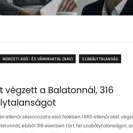
NEMZETI ADÓ- ÉS VÁMHIVATAL (NAV)
SZABÁLYTALANSÁG
t végzett a Balatonnál, 316
álytalanságot
i ellenőrzéssorozata első felében 1480 ellenőrzést végz
Balatonnál, ebből 316 esetben tárt fel szabálytalanságot, a