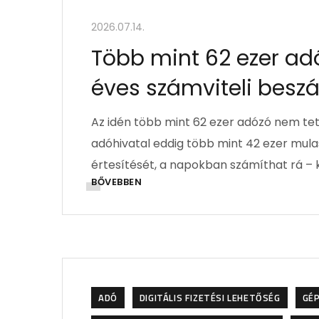
2026.07.14.
Több mint 62 ezer ad
éves számviteli besz
Az idén több mint 62 ezer adózó nem tet
adóhivatal eddig több mint 42 ezer mula
értesítését, a napokban számíthat rá –
BŐVEBBEN
ADÓ
DIGITÁLIS FIZETÉSI LEHETŐSÉG
GÉ