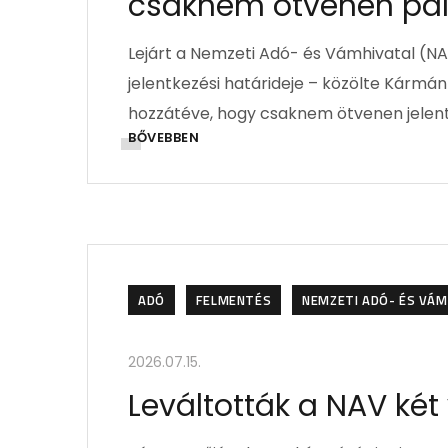
csaknem ötvenen pál
Lejárt a Nemzeti Adó- és Vámhivatal (NAV
jelentkezési határideje – közölte Kárm
hozzátéve, hogy csaknem ötvenen jelent
BŐVEBBEN
ADÓ
FELMENTÉS
NEMZETI ADÓ- ÉS VÁM
2026.07.15.
Leváltották a NAV két