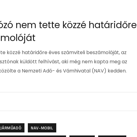
ózó nem tette közzé határidőre
ámolóját
te közzé határidőre éves számviteli beszámolóját, az
sztónak küldött felhívást, aki még nem kapta meg az
 közölte a Nemzeti Adó- és Vámhivatal (NAV) kedden.
PJÁRMŰADÓ
NAV-MOBIL