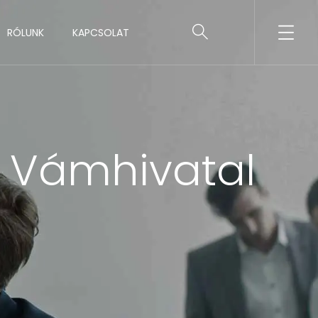
RÓLUNK
KAPCSOLAT
 Vámhivatal