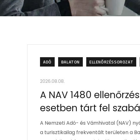
ADÓ
BALATON
ELLENŐRZÉSSOROZAT
2026.08.08.
A NAV 1480 ellenőrzés
esetben tárt fel szab
A Nemzeti Adó- és Vámhivatal (NAV) nyár
a turisztikailag frekventált területen a 