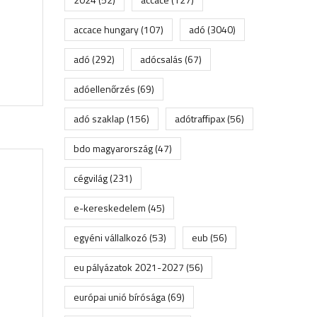
accace hungary
(107)
adó
(3040)
adó
(292)
adócsalás
(67)
adóellenőrzés
(69)
adó szaklap
(156)
adótraffipax
(56)
bdo magyarország
(47)
cégvilág
(231)
e-kereskedelem
(45)
egyéni vállalkozó
(53)
eub
(56)
eu pályázatok 2021-2027
(56)
európai unió bírósága
(69)