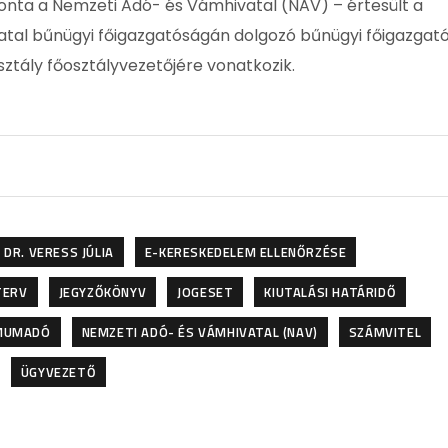
onta a Nemzeti Adó- és Vámhivatal (NAV) – értesült a
vatal bűnügyi főigazgatóságán dolgozó bűnügyi főigazgat
ztály főosztályvezetőjére vonatkozik.
DR. VERESS JÚLIA
E-KERESKEDELEM ELLENŐRZÉSE
TERV
JEGYZŐKÖNYV
JOGESET
KIUTALÁSI HATÁRIDŐ
MUMADÓ
NEMZETI ADÓ- ÉS VÁMHIVATAL (NAV)
SZÁMVITEL
ÜGYVEZETŐ