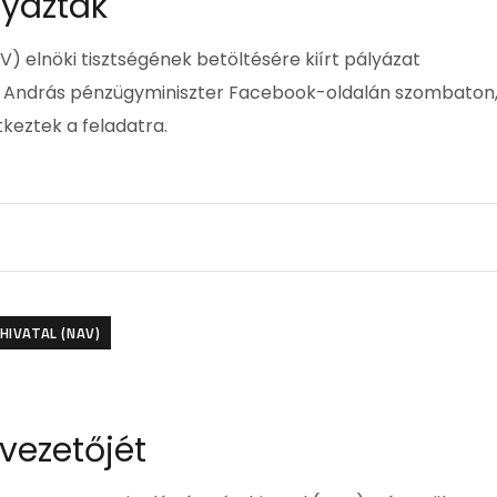
yáztak
) elnöki tisztségének betöltésére kiírt pályázat
án András pénzügyminiszter Facebook-oldalán szombaton
keztek a feladatra.
HIVATAL (NAV)
 vezetőjét