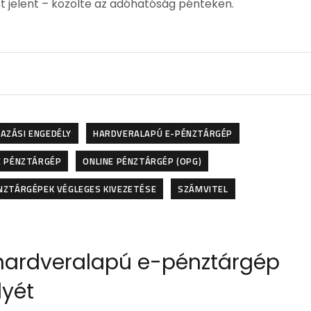
t jelent – közölte az adóhatóság pénteken.
AZÁSI ENGEDÉLY
HARDVERALAPÚ E-PÉNZTÁRGÉP
E PÉNZTÁRGÉP
ONLINE PÉNZTÁRGÉP (OPG)
NZTÁRGÉPEK VÉGLEGES KIVEZETÉSE
SZÁMVITEL
 hardveralapú e-pénztárgép
lyét