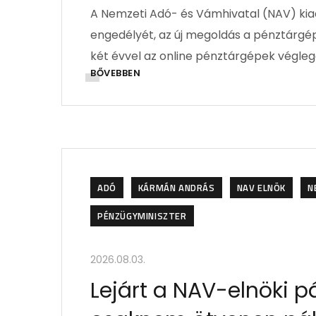
A Nemzeti Adó- és Vámhivatal (NAV) kia
engedélyét, az új megoldás a pénztárgép
két évvel az online pénztárgépek véglege
BŐVEBBEN
ADÓ
KÁRMÁN ANDRÁS
NAV ELNÖK
N
PÉNZÜGYMINISZTER
2026.08.03.
Lejárt a NAV-elnöki pá