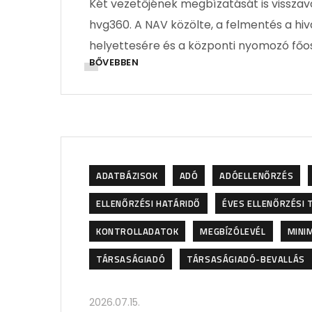
Két vezetőjének megbízatását is visszav
hvg360. A NAV közölte, a felmentés a hi
helyettesére és a központi nyomozó főos
BŐVEBBEN
ADATBÁZISOK
ADÓ
ADÓELLENŐRZÉS
ELLENŐRZÉSI HATÁRIDŐ
ÉVES ELLENŐRZÉSI 
KONTROLLADATOK
MEGBÍZÓLEVÉL
MINI
TÁRSASÁGIADÓ
TÁRSASÁGIADÓ-BEVALLÁS
2026.07.15.