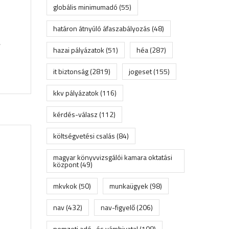
globális minimumadó
(55)
határon átnyúló áfaszabályozás
(48)
,
hazai pályázatok
(51)
héa
(287)
it biztonság
(2819)
jogeset
(155)
kkv pályázatok
(116)
kérdés-válasz
(112)
költségvetési csalás
(84)
magyar könyvvizsgálói kamara oktatási
központ
(49)
mkvkok
(50)
munkaügyek
(98)
nav
(432)
nav-figyelő
(206)
nemzeti adó- és vámhivatal
(108)