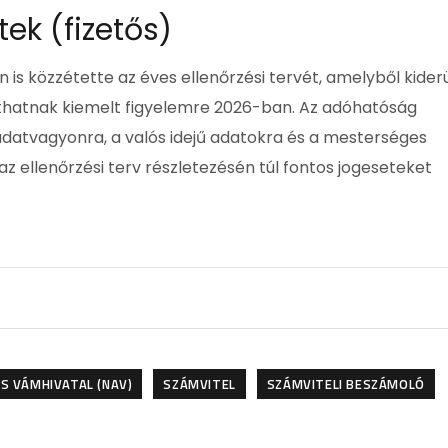
ek (fizetős)
is közzétette az éves ellenőrzési tervét, amelyből kiderü
hatnak kiemelt figyelemre 2026-ban. Az adóhatóság
 adatvagyonra, a valós idejű adatokra és a mesterséges
az ellenőrzési terv részletezésén túl fontos jogeseteket
S VÁMHIVATAL (NAV)
SZÁMVITEL
SZÁMVITELI BESZÁMOLÓ