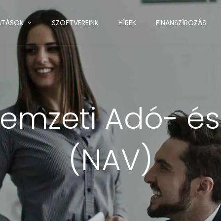
ATÁSOK
SZOFTVEREINK
HÍREK
FINANSZÍROZÁS
emzeti Adó- és
(NAV)