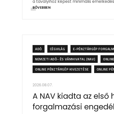
a tavalyihoz képest minimális emelkedés
BŐVEBBEN
ADÓ
CÉGVILÁG
E-PÉNZTÁRGÉP FORGALM
NEMZETI ADÓ- ÉS VÁMHIVATAL (NAV)
ONLIN
ONLINE PÉNZTÁRGÉP KIVEZETÉSE
ONLINE PÉ
2026.08.07.
A NAV kiadta az első
forgalmazási engedé