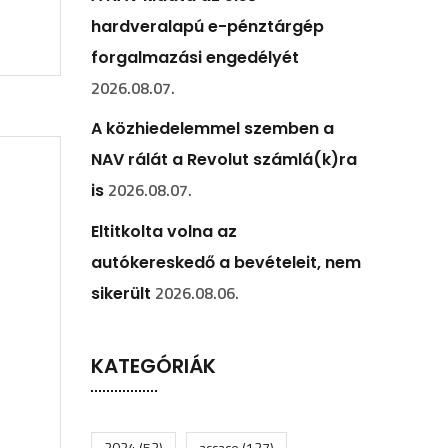
hardveralapú e-pénztárgép
forgalmazási engedélyét
2026.08.07.
A közhiedelemmel szemben a
NAV rálát a Revolut számlá(k)ra
2026.08.07.
is
Eltitkolta volna az
autókereskedő a bevételeit, nem
2026.08.06.
sikerült
KATEGÓRIÁK
2024
(52)
accace
(127)