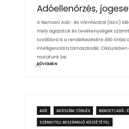
Adóellenőrzés, jogeset
A Nemzeti Adó- és Vámhivatal (NAV) idén 
mely ágazatok és tevékenységek számít
továbbra is a rendelkezésére álló óriási
intelligenciára támaszkodik. Cikkünkben 
mutatunk be.
BŐVEBBEN
ADÓ
ADÓSZÁM TÖRLÉS
NEMZETI ADÓ- É
SZÁMVITELI BESZÁMOLÓ KÖZZÉTÉTEL