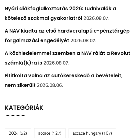
Nyári diákfoglalkoztatás 2026: tudnivalók a
2026.08.07.
kötelező szakmai gyakorlatról
A NAV kiadta az első hardveralapú e-pénztárgép
2026.08.07.
forgalmazási engedélyét
A közhiedelemmel szemben a NAV rálát a Revolut
2026.08.07.
számlá(k)ra is
Eltitkolta volna az autókereskedő a bevételeit,
2026.08.06.
nem sikerült
KATEGÓRIÁK
2024
(52)
accace
(127)
accace hungary
(107)