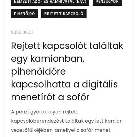
NEMZETI ADÓ- ÉS VÁMHIVATAL (NAV)
PÉNZÜGYŐR
PIHENŐIDŐ
REJTETT KAPCSOLÓ
2026.06.01.
Rejtett kapcsolót találtak
egy kamionban,
pihenőidőre
kapcsolhatta a digitális
menetírót a sofőr
A pénzügyőrök olyan rejtett
kapcsolóberendezést találtak egy lett kamion
vezetőfülkéjében, amellyel a sofőr menet