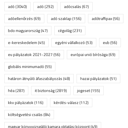
adó
(3040)
adó
(292)
adócsalás
(67)
adóellenőrzés
(69)
adó szaklap
(156)
adótraffipax
(56)
bdo magyarország
(47)
cégvilág
(231)
e-kereskedelem
(45)
egyéni vállalkozó
(53)
eub
(56)
eu pályázatok 2021-2027
(56)
európai unió bírósága
(69)
globális minimumadó
(55)
határon átnyúló áfaszabályozás
(48)
hazai pályázatok
(51)
héa
(287)
it biztonság
(2819)
jogeset
(155)
kkv pályázatok
(116)
kérdés-válasz
(112)
költségvetési csalás
(84)
magyar könyvvizsgálói kamara oktatási központ
(49)