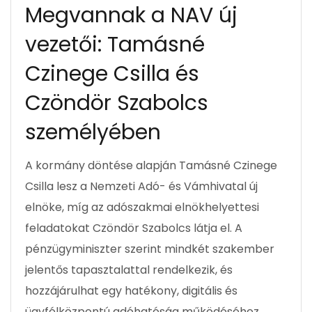
Megvannak a NAV új
vezetői: Tamásné
Czinege Csilla és
Czöndör Szabolcs
személyében
A kormány döntése alapján Tamásné Czinege
Csilla lesz a Nemzeti Adó- és Vámhivatal új
elnöke, míg az adószakmai elnökhelyettesi
feladatokat Czöndör Szabolcs látja el. A
pénzügyminiszter szerint mindkét szakember
jelentős tapasztalattal rendelkezik, és
hozzájárulhat egy hatékony, digitális és
ügyfélközpontú adóhatóság működéséhez.