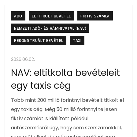
ADÓ
ELTITKOLT BEVÉTEL
FIKTÍV SZÁMLA
NEMZETI ADÓ- ÉS VÁMHIVATAL (NAV)
REKONSTRUÁLT BEVÉTEL
TAXI
2026.06.02.
NAV: eltitkolta bevételeit
egy taxis cég
Több mint 200 millió forintnyi bevételt titkolt el
egy taxis cég. Még 50 millió forintnyi teljesen
fiktív számlát is kiállított például
autószerelésről úgy, hogy sem szerszámokkal,
sem műhellyel, de még autószerelővel sem