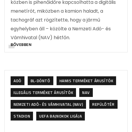
közben is pihenőidőre kapcsolhatta a digitális
menetírót, miközben a kamion haladt, a
tachográf azt rögzítette, hogy a jármű
egyhelyben áll – közölte a Nemzeti Adó- és
Vámhivatal (NAV) hétfőn.
BŐVEBBEN
ADÓ
BL-DÖNTŐ
HAMIS TERMÉKET ÁRUSÍTÓK
ILLEGÁLIS TERMÉKET ÁRUSÍTÓK
NAV
NEMZETI ADÓ- ÉS VÁMHIVATAL (NAV)
REPÜLŐTÉR
STADION
UEFA BAJNOKOK LIGÁJA