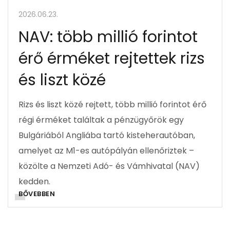
2026.06.23.
NAV: több millió forintot
érő érméket rejtettek rizs
és liszt közé
Rizs és liszt közé rejtett, több millió forintot érő
régi érméket találtak a pénzügyőrök egy
Bulgáriából Angliába tartó kisteherautóban,
amelyet az M1-es autópályán ellenőriztek –
közölte a Nemzeti Adó- és Vámhivatal (NAV)
kedden.
BŐVEBBEN