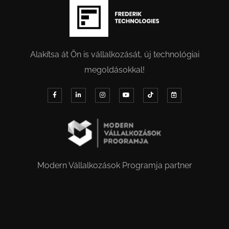
Alakítsa át Ön is vállalkozását, új technológiai
megoldásokkal!
Modern Vállalkozások Programja partner