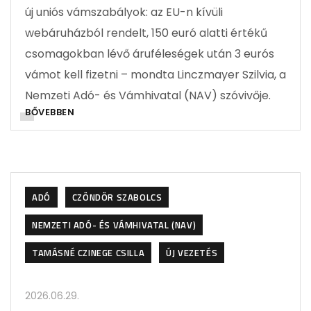
új uniós vámszabályok: az EU-n kívüli
webáruházból rendelt, 150 euró alatti értékű
csomagokban lévő áruféleségek után 3 eurós
vámot kell fizetni – mondta Linczmayer Szilvia, a
Nemzeti Adó- és Vámhivatal (NAV) szóvivője.
BŐVEBBEN
ADÓ
CZÖNDÖR SZABOLCS
NEMZETI ADÓ- ÉS VÁMHIVATAL (NAV)
TAMÁSNÉ CZINEGE CSILLA
ÚJ VEZETÉS
2026.06.29.