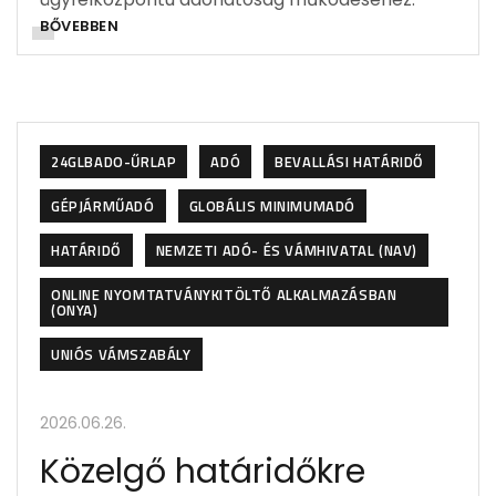
BŐVEBBEN
24GLBADO-ŰRLAP
ADÓ
BEVALLÁSI HATÁRIDŐ
GÉPJÁRMŰADÓ
GLOBÁLIS MINIMUMADÓ
HATÁRIDŐ
NEMZETI ADÓ- ÉS VÁMHIVATAL (NAV)
ONLINE NYOMTATVÁNYKITÖLTŐ ALKALMAZÁSBAN
(ONYA)
UNIÓS VÁMSZABÁLY
2026.06.26.
Közelgő határidőkre