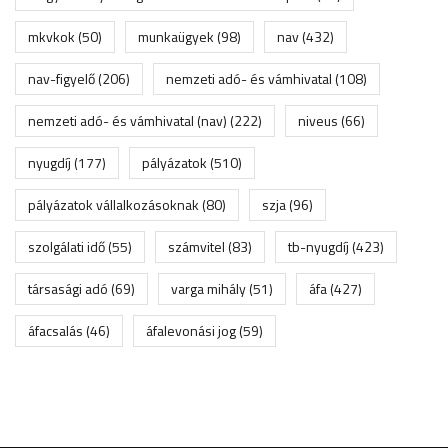
mkvkok
(50)
munkaügyek
(98)
nav
(432)
nav-figyelő
(206)
nemzeti adó- és vámhivatal
(108)
nemzeti adó- és vámhivatal (nav)
(222)
niveus
(66)
nyugdíj
(177)
pályázatok
(510)
pályázatok vállalkozásoknak
(80)
szja
(96)
szolgálati idő
(55)
számvitel
(83)
tb-nyugdíj
(423)
társasági adó
(69)
varga mihály
(51)
áfa
(427)
áfacsalás
(46)
áfalevonási jog
(59)