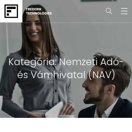
Kategória:
Nemzeti Adó-
és Vámhivatal (NAV)