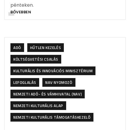
pénteken.
BŐVEBBEN
ADÓ
HŰTLEN KEZELÉS
KÖLTSÉGVETÉSI CSALÁS
KULTURÁLIS ÉS INNOVÁCIÓS MINISZTÉRIUM
LEFOGLALÁS
NAV NYOMOZÓ
NEMZETI ADÓ- ÉS VÁMHIVATAL (NAV)
NEMZETI KULTURÁLIS ALAP
NEMZETI KULTURÁLIS TÁMOGATÁSKEZELŐ