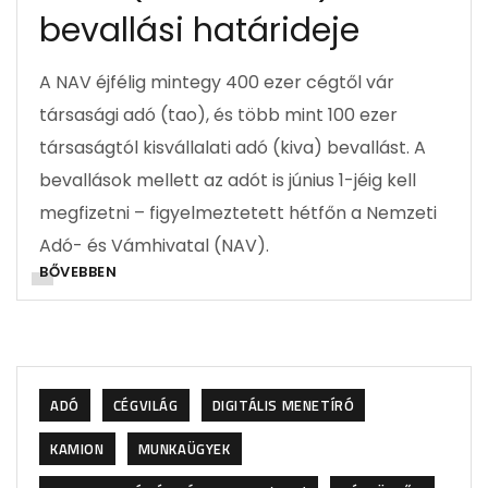
bevallási határideje
A NAV éjfélig mintegy 400 ezer cégtől vár
társasági adó (tao), és több mint 100 ezer
társaságtól kisvállalati adó (kiva) bevallást. A
bevallások mellett az adót is június 1-jéig kell
megfizetni – figyelmeztetett hétfőn a Nemzeti
Adó- és Vámhivatal (NAV).
BŐVEBBEN
ADÓ
CÉGVILÁG
DIGITÁLIS MENETÍRÓ
KAMION
MUNKAÜGYEK