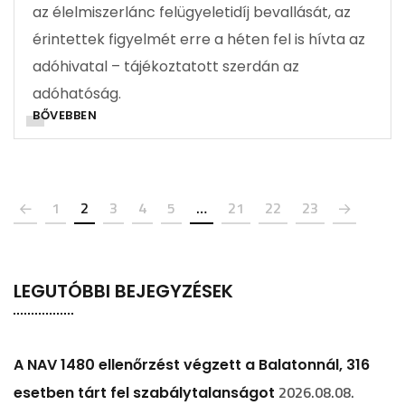
az élelmiszerlánc felügyeletidíj bevallását, az
érintettek figyelmét erre a héten fel is hívta az
adóhivatal – tájékoztatott szerdán az
adóhatóság.
BŐVEBBEN
1
2
3
4
5
…
21
22
23
LEGUTÓBBI BEJEGYZÉSEK
A NAV 1480 ellenőrzést végzett a Balatonnál, 316
2026.08.08.
esetben tárt fel szabálytalanságot