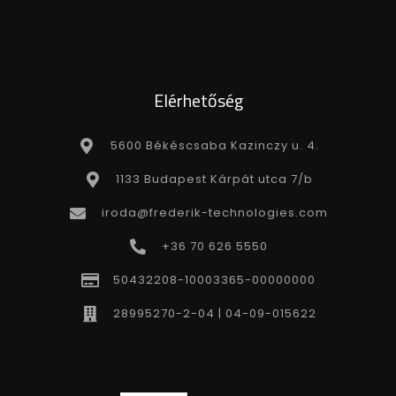
Elérhetőség
5600 Békéscsaba Kazinczy u. 4.
1133 Budapest Kárpát utca 7/b
iroda@frederik-technologies.com
+36 70 626 5550
50432208-10003365-00000000
28995270-2-04 | 04-09-015622