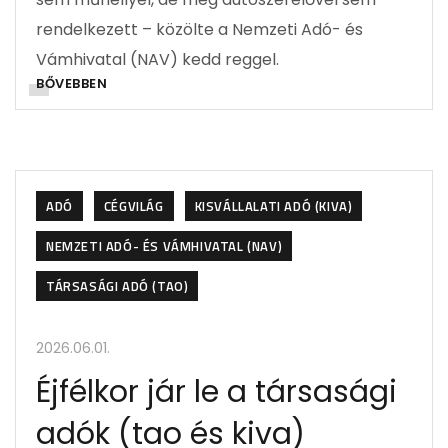
rendelkezett – közölte a Nemzeti Adó- és
Vámhivatal (NAV) kedd reggel.
BŐVEBBEN
ADÓ
CÉGVILÁG
KISVÁLLALATI ADÓ (KIVA)
NEMZETI ADÓ- ÉS VÁMHIVATAL (NAV)
TÁRSASÁGI ADÓ (TAO)
2026.06.01.
Éjfélkor jár le a társasági
adók (tao és kiva)