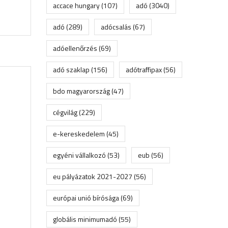
accace hungary
(107)
adó
(3040)
adó
(289)
adócsalás
(67)
adóellenőrzés
(69)
adó szaklap
(156)
adótraffipax
(56)
bdo magyarország
(47)
cégvilág
(229)
e-kereskedelem
(45)
egyéni vállalkozó
(53)
eub
(56)
eu pályázatok 2021-2027
(56)
európai unió bírósága
(69)
globális minimumadó
(55)