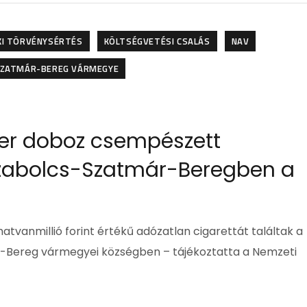
KI TÖRVÉNYSÉRTÉS
KÖLTSÉGVETÉSI CSALÁS
NAV
SZATMÁR-BEREG VÁRMEGYE
er doboz csempészett
e Szabolcs-Szatmár-Beregben a
vanmillió forint értékű adózatlan cigarettát találtak a
-Bereg vármegyei községben – tájékoztatta a Nemzeti