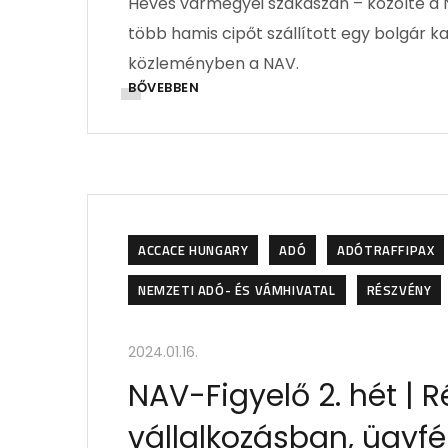
Heves vármegyei szakaszán – közölte a 
több hamis cipőt szállított egy bolgár k
közleményben a NAV.
BŐVEBBEN
ACCACE HUNGARY
ADÓ
ADÓTRAFFIPAX
NEMZETI ADÓ- ÉS VÁMHIVATAL
RÉSZVÉNY
2024.01.16.
NAV-Figyelő 2. hét | 
vállalkozásban, ügyfé