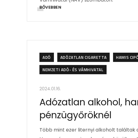
BŐVEBBEN
ADÓ
ADÓZATLAN CIGARETTA
HAMIS CIP
NEMZETI ADÓ- ÉS VÁMHIVATAL
2024.01.16.
Adózatlan alkohol, ha
pénzügyőröknél
Több mint ezer liternyi alkoholt talált