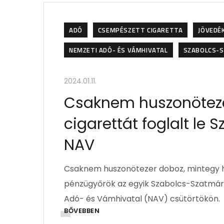
ADÓ
CSEMPÉSZETT CIGARETTA
JÖVEDÉ
NEMZETI ADÓ- ÉS VÁMHIVATAL
SZABOLCS-
2024.01.11.
Csaknem huszonötez
cigarettát foglalt l
NAV
Csaknem huszonötezer doboz, mintegy hat
pénzügyőrök az egyik Szabolcs-Szatmár
Adó- és Vámhivatal (NAV) csütörtökön.
BŐVEBBEN