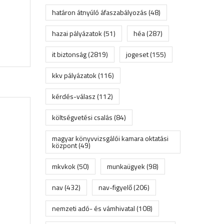
határon átnyúló áfaszabályozás
(48)
hazai pályázatok
(51)
héa
(287)
it biztonság
(2819)
jogeset
(155)
kkv pályázatok
(116)
kérdés-válasz
(112)
költségvetési csalás
(84)
magyar könyvvizsgálói kamara oktatási
központ
(49)
mkvkok
(50)
munkaügyek
(98)
nav
(432)
nav-figyelő
(206)
nemzeti adó- és vámhivatal
(108)