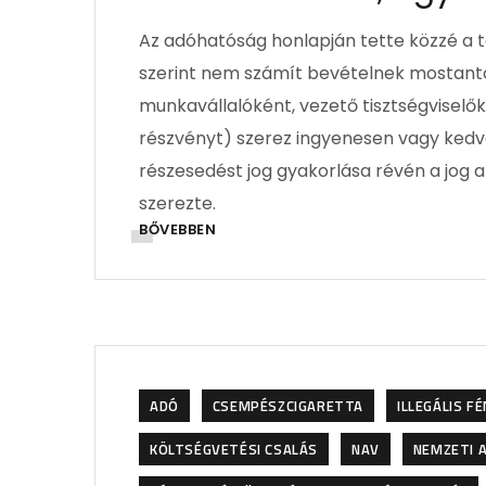
Az adóhatóság honlapján tette közzé a t
szerint nem számít bevételnek mostantó
munkavállalóként, vezető tisztségviselők
részvényt) szerez ingyenesen vagy kedv
részesedést jog gyakorlása révén a jog 
szerezte.
BŐVEBBEN
ADÓ
CSEMPÉSZCIGARETTA
ILLEGÁLIS 
KÖLTSÉGVETÉSI CSALÁS
NAV
NEMZETI 