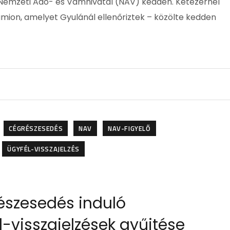
Nemzeti Adó- és Vámhivatal (NAV) kedden. Kétezernél
amion, amelyet Gyulánál ellenőriztek – közölte kedden
CÉGRÉSZESEDÉS
NAV
NAV-FIGYELŐ
ÜGYFÉL-VISSZAJELZÉS
Részesedés induló
l-visszajelzések gyűjtése