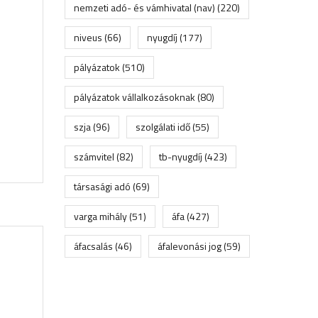
nemzeti adó- és vámhivatal (nav)
(220)
niveus
(66)
nyugdíj
(177)
pályázatok
(510)
pályázatok vállalkozásoknak
(80)
szja
(96)
szolgálati idő
(55)
számvitel
(82)
tb-nyugdíj
(423)
társasági adó
(69)
varga mihály
(51)
áfa
(427)
áfacsalás
(46)
áfalevonási jog
(59)