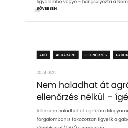
figyelembe vegye – hangsúlyozta a Nem
BŐVEBBEN
ADÓ
AGRÁRÁRU
ELLENŐRZÉS
GABO
2024.01.22.
Nem haladhat át agr
ellenőrzés nélkül – íg
Idén sem haladhat át agráráru Magyarorsz
forgalomban is fokozottan figyelik a gab
Vámhivatal (NAV) szombaton.