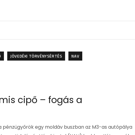
Ő
JÖVEDÉKI TÖRVÉNYSÉRTÉS
NAV
mis cipő – fogás a
ak a pénzügyőrök egy moldáv buszban az M3-as autópálya