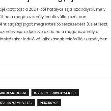
ájékoztatást a 2024-től hatályos szja-szabályról, mely
l, ha a magánszemély induló vállalkozásban
ént tagsági jogot megtestesítő részesedést (üzletrészt,
ezményesen, ideértve azt is, ha a magánszemély a
alapításakor induló vállalkozásnak minősülő személyben
FÉMKERESKEDELEM
JÖVEDÉKI TÖRVÉNYSÉRTÉS
ADÓ- ÉS VÁMHIVATAL
PÉNZÜGYŐR