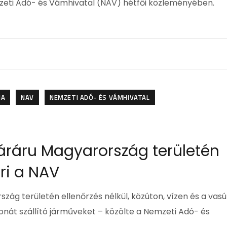
zeti Adó- és Vámhivatal (NAV) hétfői közleményében.
NA
NAV
NEMZETI ADÓ- ÉS VÁMHIVATAL
áráru Magyarország területén
éri a NAV
ág területén ellenőrzés nélkül, közúton, vízen és a vasú
onát szállító járműveket – közölte a Nemzeti Adó- és