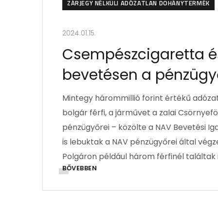
ZÁRJEGY NÉLKÜLI ADÓZATLAN DOHÁNYTERMÉK
2024.01.15.
Csempészcigaretta és
bevetésen a pénzügy
Mintegy hárommillió forint értékű adózatl
bolgár férfi, a járművet a zalai Csörnye
pénzügyőrei – közölte a NAV Bevetési Ig
is lebuktak a NAV pénzügyőrei által végz
Polgáron például három férfinél találtak 
BŐVEBBEN