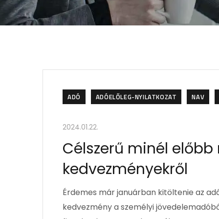
ADÓ
ADÓELŐLEG-NYILATKOZAT
NAV
2024.01.22.
Célszerű minél előbb n
kedvezményekről
Érdemes már januárban kitöltenie az adó
kedvezmény a személyi jövedelemadóból,