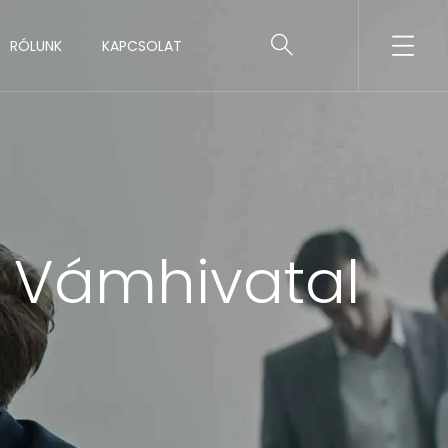
RÓLUNK
KAPCSOLAT
 Vámhivatal