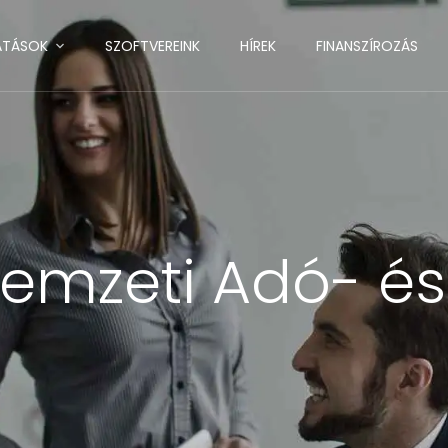
ATÁSOK
SZOFTVEREINK
HÍREK
FINANSZÍROZÁS
emzeti Adó- és