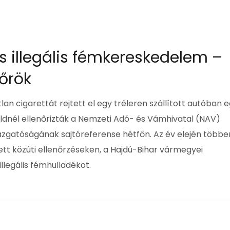
 illegális fémkereskedelem –
őrök
an cigarettát rejtett el egy tréleren szállított autóban 
földnél ellenőrizták a Nemzeti Adó- és Vámhivatal (NAV)
azgatóságának sajtóreferense hétfőn. Az év elején többe
ett közúti ellenőrzéseken, a Hajdú-Bihar vármegyei
illegális fémhulladékot.