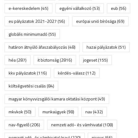
e-kereskedelem
(45)
egyéni vállalkozó
(53)
eub
(56)
eu pályázatok 2021-2027
(56)
európai unió bírósága
(69)
globális minimumadó
(55)
határon átnyúló áfaszabályozás
(48)
hazai pályázatok
(51)
héa
(287)
it biztonság
(2816)
jogeset
(155)
kkv pályázatok
(116)
kérdés-válasz
(112)
költségvetési csalás
(84)
magyar könyvvizsgálói kamara oktatási központ
(49)
mkvkok
(50)
munkaügyek
(98)
nav
(432)
nav-figyelő
(206)
nemzeti adó- és vámhivatal
(108)
nemzeti adó- és vámhivatal (nav)
(220)
niveus
(66)