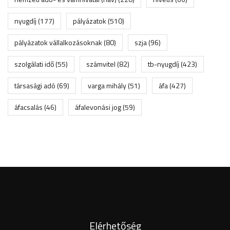
nyugdíj
(177)
pályázatok
(510)
pályázatok vállalkozásoknak
(80)
szja
(96)
szolgálati idő
(55)
számvitel
(82)
tb-nyugdíj
(423)
társasági adó
(69)
varga mihály
(51)
áfa
(427)
áfacsalás
(46)
áfalevonási jog
(59)
Elérhetőség