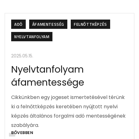
ADÓ
ÁFAMENTESSÉG
FELNŐTTKÉPZÉS
NYELVTANFOLYAM
2025.05.15.
Nyelvtanfolyam
áfamentessége
Cikkünkben egy jogeset ismertetésével térünk
ki a felnőttképzés keretében nyújtott nyelvi
képzés általános forgalmi adó mentességének
szabályára.
BŐVEBBEN