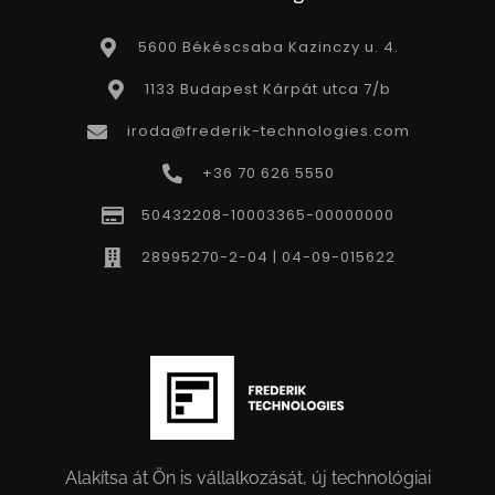
5600 Békéscsaba Kazinczy u. 4.
1133 Budapest Kárpát utca 7/b
iroda@frederik-technologies.com
+36 70 626 5550
50432208-10003365-00000000
28995270-2-04 | 04-09-015622
Alakítsa át Ön is vállalkozását, új technológiai