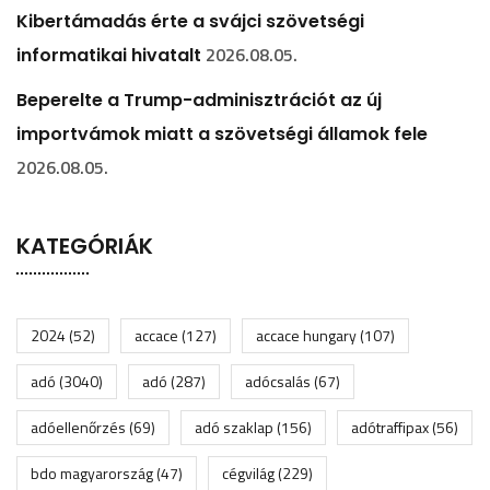
Kibertámadás érte a svájci szövetségi
2026.08.05.
informatikai hivatalt
Beperelte a Trump-adminisztrációt az új
importvámok miatt a szövetségi államok fele
2026.08.05.
KATEGÓRIÁK
2024
(52)
accace
(127)
accace hungary
(107)
adó
(3040)
adó
(287)
adócsalás
(67)
adóellenőrzés
(69)
adó szaklap
(156)
adótraffipax
(56)
bdo magyarország
(47)
cégvilág
(229)