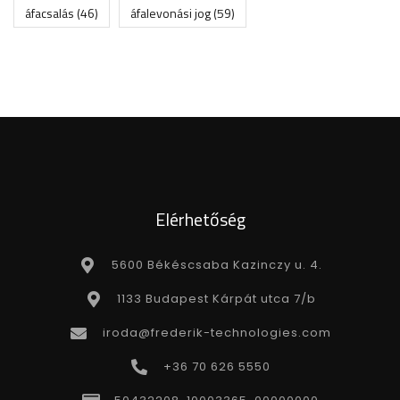
áfacsalás
(46)
áfalevonási jog
(59)
Elérhetőség
5600 Békéscsaba Kazinczy u. 4.
1133 Budapest Kárpát utca 7/b
iroda@frederik-technologies.com
+36 70 626 5550