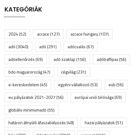
KATEGÓRIÁK
2024
(52)
accace
(127)
accace hungary
(107)
adó
(3040)
adó
(291)
adócsalás
(67)
adóellenőrzés
(69)
adó szaklap
(156)
adótraffipax
(56)
bdo magyarország
(47)
cégvilág
(231)
e-kereskedelem
(45)
egyéni vállalkozó
(53)
eub
(56)
eu pályázatok 2021-2027
(56)
európai unió bírósága
(69)
globális minimumadó
(55)
határon átnyúló áfaszabályozás
(48)
hazai pályázatok
(51)