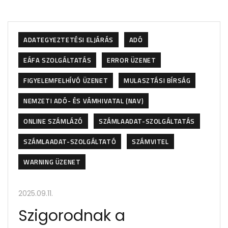
ADATEGYEZTETÉSI ELJÁRÁS
ADÓ
EÁFA SZOLGÁLTATÁS
ERROR ÜZENET
FIGYELEMFELHÍVÓ ÜZENET
MULASZTÁSI BÍRSÁG
NEMZETI ADÓ- ÉS VÁMHIVATAL (NAV)
ONLINE SZÁMLÁZÓ
SZÁMLAADAT-SZOLGÁLTATÁS
SZÁMLAADAT-SZOLGÁLTATÓ
SZÁMVITEL
WARNING ÜZENET
2025.09.11.
Szigorodnak a