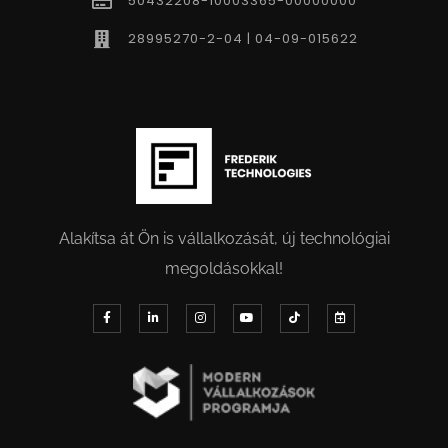
50432208-10003365-00000000
28995270-2-04 | 04-09-015622
Alakítsa át Ön is vállalkozását, új technológiai
megoldásokkal!