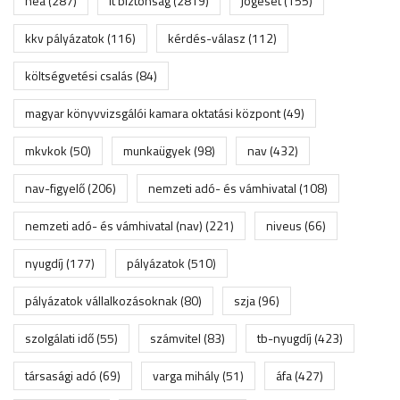
héa
(287)
it biztonság
(2819)
jogeset
(155)
kkv pályázatok
(116)
kérdés-válasz
(112)
költségvetési csalás
(84)
magyar könyvvizsgálói kamara oktatási központ
(49)
mkvkok
(50)
munkaügyek
(98)
nav
(432)
nav-figyelő
(206)
nemzeti adó- és vámhivatal
(108)
nemzeti adó- és vámhivatal (nav)
(221)
niveus
(66)
nyugdíj
(177)
pályázatok
(510)
pályázatok vállalkozásoknak
(80)
szja
(96)
szolgálati idő
(55)
számvitel
(83)
tb-nyugdíj
(423)
társasági adó
(69)
varga mihály
(51)
áfa
(427)