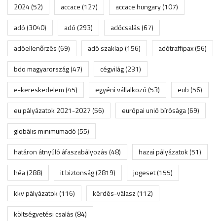
2024
(52)
accace
(127)
accace hungary
(107)
adó
(3040)
adó
(293)
adócsalás
(67)
adóellenőrzés
(69)
adó szaklap
(156)
adótraffipax
(56)
bdo magyarország
(47)
cégvilág
(231)
e-kereskedelem
(45)
egyéni vállalkozó
(53)
eub
(56)
eu pályázatok 2021-2027
(56)
európai unió bírósága
(69)
globális minimumadó
(55)
határon átnyúló áfaszabályozás
(48)
hazai pályázatok
(51)
héa
(288)
it biztonság
(2819)
jogeset
(155)
kkv pályázatok
(116)
kérdés-válasz
(112)
költségvetési csalás
(84)