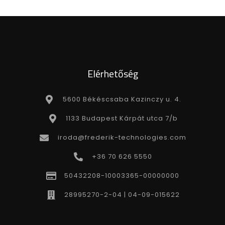
Elérhetőség
5600 Békéscsaba Kazinczy u. 4.
1133 Budapest Kárpát utca 7/b
iroda@frederik-technologies.com
+36 70 626 5550
50432208-10003365-00000000
28995270-2-04 | 04-09-015622