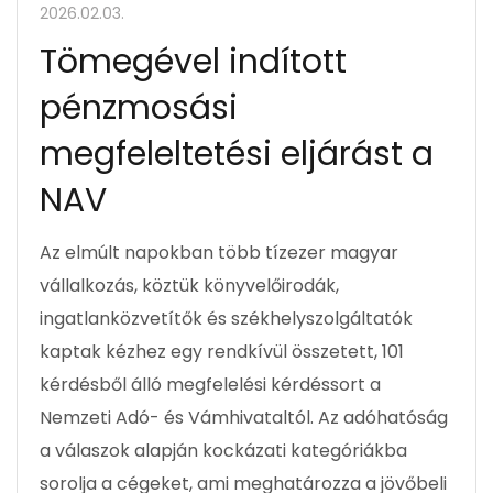
2026.02.03.
Tömegével indított
pénzmosási
megfeleltetési eljárást a
NAV
Az elmúlt napokban több tízezer magyar
vállalkozás, köztük könyvelőirodák,
ingatlanközvetítők és székhelyszolgáltatók
kaptak kézhez egy rendkívül összetett, 101
kérdésből álló megfelelési kérdéssort a
Nemzeti Adó- és Vámhivataltól. Az adóhatóság
a válaszok alapján kockázati kategóriákba
sorolja a cégeket, ami meghatározza a jövőbeli