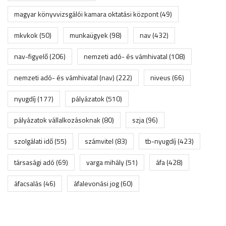
magyar könyvvizsgálói kamara oktatási központ
(49)
mkvkok
(50)
munkaügyek
(98)
nav
(432)
nav-figyelő
(206)
nemzeti adó- és vámhivatal
(108)
nemzeti adó- és vámhivatal (nav)
(222)
niveus
(66)
nyugdíj
(177)
pályázatok
(510)
pályázatok vállalkozásoknak
(80)
szja
(96)
szolgálati idő
(55)
számvitel
(83)
tb-nyugdíj
(423)
társasági adó
(69)
varga mihály
(51)
áfa
(428)
áfacsalás
(46)
áfalevonási jog
(60)