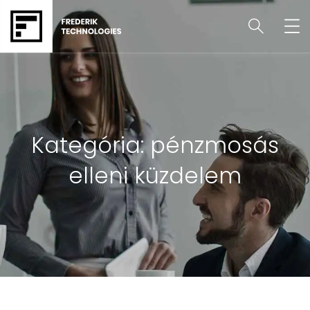
Kategória:
pénzmosás
elleni küzdelem