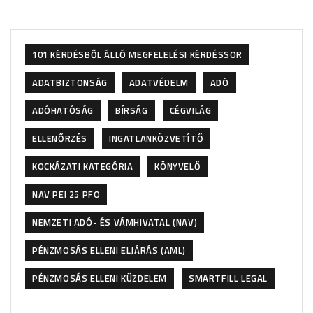
101 KÉRDÉSBŐL ÁLLÓ MEGFELELÉSI KÉRDÉSSOR
ADATBIZTONSÁG
ADATVÉDELM
ADÓ
ADÓHATÓSÁG
BÍRSÁG
CÉGVILÁG
ELLENŐRZÉS
INGATLANKÖZVETÍTŐ
KOCKÁZATI KATEGÓRIA
KÖNYVELŐ
NAV PEI 25 PFO
NEMZETI ADÓ- ÉS VÁMHIVATAL (NAV)
PÉNZMOSÁS ELLENI ELJÁRÁS (AML)
PÉNZMOSÁS ELLENI KÜZDELEM
SMARTFILL LEGAL