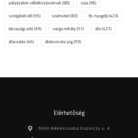
pályázatok vállalkozásoknak
(80)
szja
(96)
szolgálati idő
(55)
számvitel
(83)
tb-nyugdíj
(423)
társasági adó
(69)
varga mihály
(51)
áfa
(427)
áfacsalás
(46)
áfalevonási jog
(59)
Elérhetőség
5600 Békéscsaba Kazinczy u. 4.