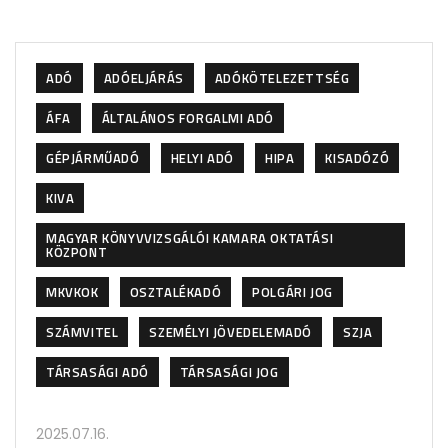
ADÓ
ADÓELJÁRÁS
ADÓKÖTELEZETTSÉG
ÁFA
ÁLTALÁNOS FORGALMI ADÓ
GÉPJÁRMŰADÓ
HELYI ADÓ
HIPA
KISADÓZÓ
KIVA
MAGYAR KÖNYVVIZSGÁLÓI KAMARA OKTATÁSI
KÖZPONT
MKVKOK
OSZTALÉKADÓ
POLGÁRI JOG
SZÁMVITEL
SZEMÉLYI JÖVEDELEMADÓ
SZJA
TÁRSASÁGI ADÓ
TÁRSASÁGI JOG
2025.07.16.