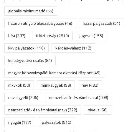
globális minimumadó
(55)
határon átnyúló áfaszabályozás
(48)
hazai pályázatok
(51)
héa
(287)
it biztonság
(2819)
jogeset
(155)
kkv pályázatok
(116)
kérdés-válasz
(112)
költségvetési csalás
(84)
magyar könyvvizsgálói kamara oktatási központ
(49)
mkvkok
(50)
munkaügyek
(98)
nav
(432)
nav-figyelő
(206)
nemzeti adó- és vámhivatal
(108)
nemzeti adó- és vámhivatal (nav)
(222)
niveus
(66)
nyugdíj
(177)
pályázatok
(510)