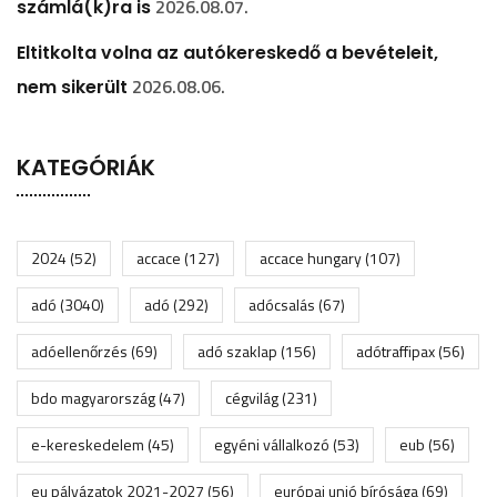
2026.08.07.
számlá(k)ra is
Eltitkolta volna az autókereskedő a bevételeit,
2026.08.06.
nem sikerült
KATEGÓRIÁK
2024
(52)
accace
(127)
accace hungary
(107)
adó
(3040)
adó
(292)
adócsalás
(67)
adóellenőrzés
(69)
adó szaklap
(156)
adótraffipax
(56)
bdo magyarország
(47)
cégvilág
(231)
e-kereskedelem
(45)
egyéni vállalkozó
(53)
eub
(56)
eu pályázatok 2021-2027
(56)
európai unió bírósága
(69)