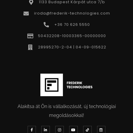
1133 Budapest Kárpát utca 7/b
iroda@frederik-technologies.com
+36 70 626 5550
50432208-10003365-00000000
28995270-2-04 | 04-09-015622
Alakítsa át Ön is vállalkozását, új technológiai
megoldásokkal!