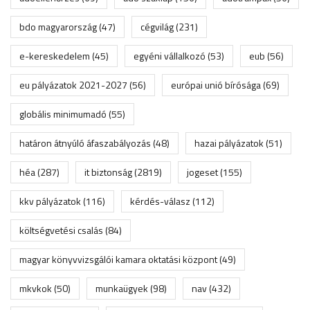
bdo magyarország
(47)
cégvilág
(231)
e-kereskedelem
(45)
egyéni vállalkozó
(53)
eub
(56)
eu pályázatok 2021-2027
(56)
európai unió bírósága
(69)
globális minimumadó
(55)
határon átnyúló áfaszabályozás
(48)
hazai pályázatok
(51)
héa
(287)
it biztonság
(2819)
jogeset
(155)
kkv pályázatok
(116)
kérdés-válasz
(112)
költségvetési csalás
(84)
magyar könyvvizsgálói kamara oktatási központ
(49)
mkvkok
(50)
munkaügyek
(98)
nav
(432)