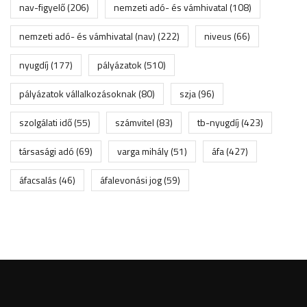
nav-figyelő
(206)
nemzeti adó- és vámhivatal
(108)
nemzeti adó- és vámhivatal (nav)
(222)
niveus
(66)
nyugdíj
(177)
pályázatok
(510)
pályázatok vállalkozásoknak
(80)
szja
(96)
szolgálati idő
(55)
számvitel
(83)
tb-nyugdíj
(423)
társasági adó
(69)
varga mihály
(51)
áfa
(427)
áfacsalás
(46)
áfalevonási jog
(59)