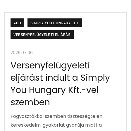
ADÓ
SIMPLY YOU HUNGARY KFT
VERSENYFELÜGYELETI ELJÁRÁS
2026.07.06.
Versenyfelügyeleti
eljárást indult a Simply
You Hungary Kft.-vel
szemben
Fogyasztókkal szemben tisztességtelen
kereskedelmi gyakorlat gyanúja miatt a