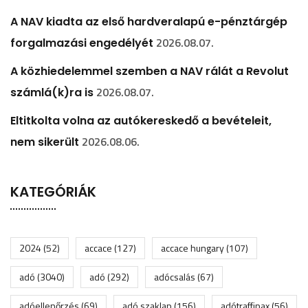
A NAV kiadta az első hardveralapú e-pénztárgép
2026.08.07.
forgalmazási engedélyét
A közhiedelemmel szemben a NAV rálát a Revolut
2026.08.07.
számlá(k)ra is
Eltitkolta volna az autókereskedő a bevételeit,
2026.08.06.
nem sikerült
KATEGÓRIÁK
2024
(52)
accace
(127)
accace hungary
(107)
adó
(3040)
adó
(292)
adócsalás
(67)
adóellenőrzés
(69)
adó szaklap
(156)
adótraffipax
(56)