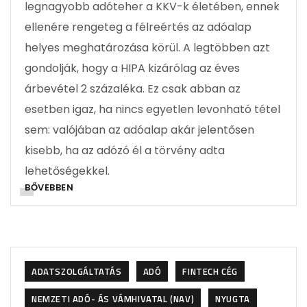
legnagyobb adóteher a KKV-k életében, ennek
ellenére rengeteg a félreértés az adóalap
helyes meghatározása körül. A legtöbben azt
gondolják, hogy a HIPA kizárólag az éves
árbevétel 2 százaléka. Ez csak abban az
esetben igaz, ha nincs egyetlen levonható tétel
sem: valójában az adóalap akár jelentősen
kisebb, ha az adózó él a törvény adta
lehetőségekkel.
BŐVEBBEN
ADATSZOLGÁLTATÁS
ADÓ
FINTECH CÉG
NEMZETI ADÓ- ÁS VÁMHIVATAL (NAV)
NYUGTA