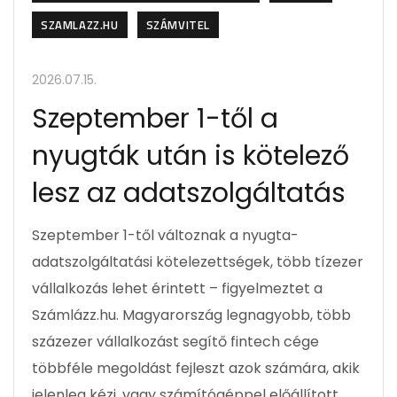
SZAMLAZZ.HU
SZÁMVITEL
2026.07.15.
Szeptember 1-től a
nyugták után is kötelező
lesz az adatszolgáltatás
Szeptember 1-től változnak a nyugta-
adatszolgáltatási kötelezettségek, több tízezer
vállalkozás lehet érintett – figyelmeztet a
Számlázz.hu. Magyarország legnagyobb, több
százezer vállalkozást segítő fintech cége
többféle megoldást fejleszt azok számára, akik
jelenleg kézi, vagy számítógéppel előállított