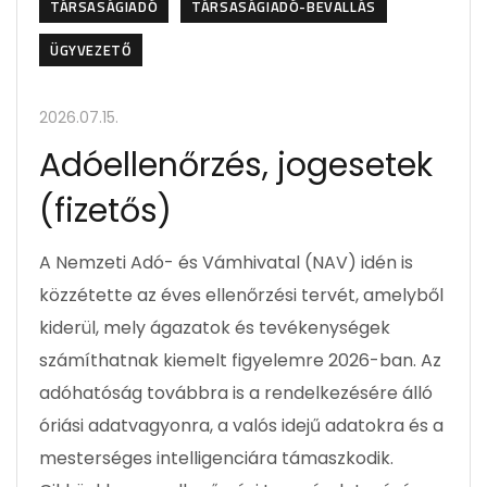
TÁRSASÁGIADÓ
TÁRSASÁGIADÓ-BEVALLÁS
ÜGYVEZETŐ
2026.07.15.
Adóellenőrzés, jogesetek
(fizetős)
A Nemzeti Adó- és Vámhivatal (NAV) idén is
közzétette az éves ellenőrzési tervét, amelyből
kiderül, mely ágazatok és tevékenységek
számíthatnak kiemelt figyelemre 2026-ban. Az
adóhatóság továbbra is a rendelkezésére álló
óriási adatvagyonra, a valós idejű adatokra és a
mesterséges intelligenciára támaszkodik.