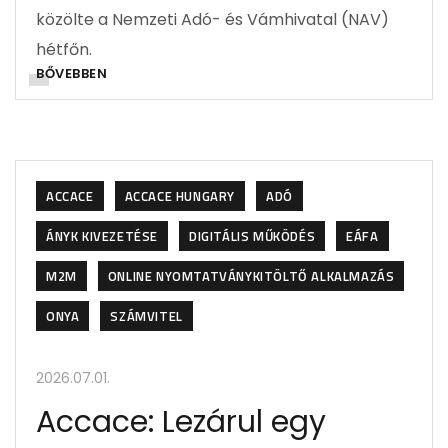
közölte a Nemzeti Adó- és Vámhivatal (NAV)
hétfőn.
BŐVEBBEN
ACCACE
ACCACE HUNGARY
ADÓ
ÁNYK KIVEZETÉSE
DIGITÁLIS MŰKÖDÉS
EÁFA
M2M
ONLINE NYOMTATVÁNYKITÖLTŐ ALKALMAZÁS
ONYA
SZÁMVITEL
2026.07.01.
Accace: Lezárul egy