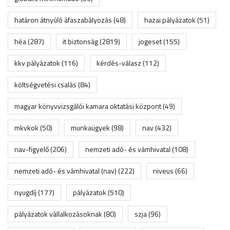
határon átnyúló áfaszabályozás
(48)
hazai pályázatok
(51)
héa
(287)
it biztonság
(2819)
jogeset
(155)
kkv pályázatok
(116)
kérdés-válasz
(112)
költségvetési csalás
(84)
magyar könyvvizsgálói kamara oktatási központ
(49)
mkvkok
(50)
munkaügyek
(98)
nav
(432)
nav-figyelő
(206)
nemzeti adó- és vámhivatal
(108)
nemzeti adó- és vámhivatal (nav)
(222)
niveus
(66)
nyugdíj
(177)
pályázatok
(510)
pályázatok vállalkozásoknak
(80)
szja
(96)