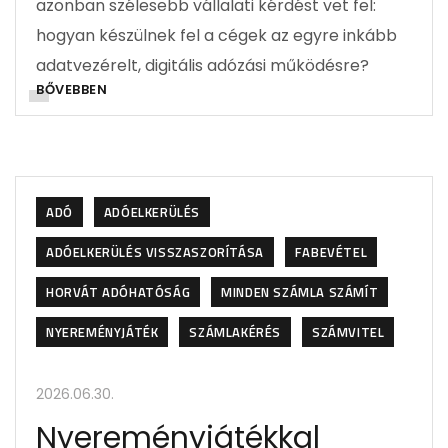
azonban szélesebb vállalati kérdést vet fel:
hogyan készülnek fel a cégek az egyre inkább
adatvezérelt, digitális adózási működésre?
BŐVEBBEN
ADÓ
ADÓELKERÜLÉS
ADÓELKERÜLÉS VISSZASZORÍTÁSA
FABEVÉTEL
HORVÁT ADÓHATÓSÁG
MINDEN SZÁMLA SZÁMÍT
NYEREMÉNYJÁTÉK
SZÁMLAKÉRÉS
SZÁMVITEL
2026.06.30.
Nyereményjátékkal