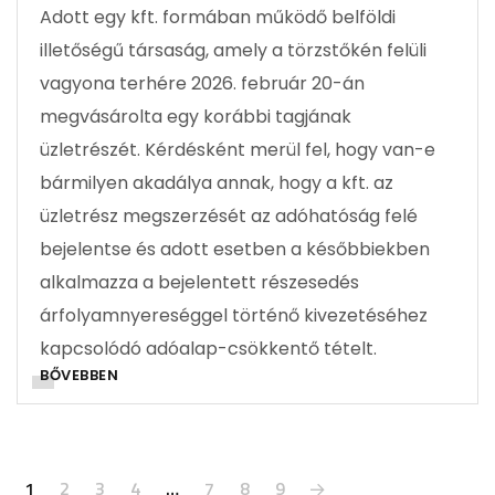
Adott egy kft. formában működő belföldi
illetőségű társaság, amely a törzstőkén felüli
vagyona terhére 2026. február 20-án
megvásárolta egy korábbi tagjának
üzletrészét. Kérdésként merül fel, hogy van-e
bármilyen akadálya annak, hogy a kft. az
üzletrész megszerzését az adóhatóság felé
bejelentse és adott esetben a későbbiekben
alkalmazza a bejelentett részesedés
árfolyamnyereséggel történő kivezetéséhez
kapcsolódó adóalap-csökkentő tételt.
BŐVEBBEN
1
2
3
4
…
7
8
9