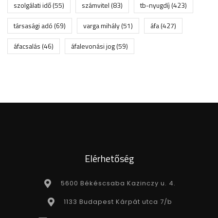
szolgálati idő
(55)
számvitel
(83)
tb-nyugdíj
(423)
társasági adó
(69)
varga mihály
(51)
áfa
(427)
áfacsalás
(46)
áfalevonási jog
(59)
Elérhetőség
5600 Békéscsaba Kazinczy u. 4.
1133 Budapest Kárpát utca 7/b