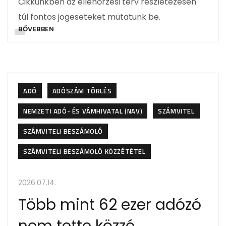
Cikkünkben az ellenőrzési terv részletezésén
túl fontos jogeseteket mutatunk be.
BŐVEBBEN
ADÓ
ADÓSZÁM TÖRLÉS
NEMZETI ADÓ- ÉS VÁMHIVATAL (NAV)
SZÁMVITEL
SZÁMVITELI BESZÁMOLÓ
SZÁMVITELI BESZÁMOLÓ KÖZZÉTÉTEL
2026.07.14.
Több mint 62 ezer adózó