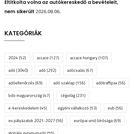
Eltitkolta volna az autókereskedő a bevételeit,
2026.08.06.
nem sikerült
KATEGÓRIÁK
2024
(52)
accace
(127)
accace hungary
(107)
adó
(3040)
adó
(292)
adócsalás
(67)
adóellenőrzés
(69)
adó szaklap
(156)
adótraffipax
(56)
bdo magyarország
(47)
cégvilág
(231)
e-kereskedelem
(45)
egyéni vállalkozó
(53)
eub
(56)
eu pályázatok 2021-2027
(56)
európai unió bírósága
(69)
globális minimumadó
(55)