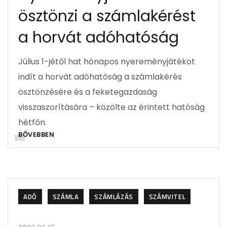
ösztönzi a számlakérést
a horvát adóhatóság
Július 1-jétől hat hónapos nyereményjátékot
indít a horvát adóhatóság a számlakérés
ösztönzésére és a feketegazdaság
visszaszorítására – közölte az érintett hatóság
hétfőn.
BŐVEBBEN
ADÓ
SZÁMLA
SZÁMLÁZÁS
SZÁMVITEL