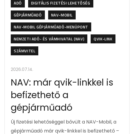
ADÓ
DIGITÁLIS FIZETÉSI LEHETŐSÉG
GÉPJÁRMŰADÓ
NAV-MOBIL
NAV-MOBIL GÉPJÁRMŰADÓ-MENÜPONT
NEMZETI ADÓ- ÉS VÁMHIVATAL (NAV)
QVIK-LINK
SZÁMVITEL
2026.07.14.
NAV: már qvik-linkkel is
befizethető a
gépjárműadó
Új fizetési lehetőséggel bővült a NAV-Mobil, a
gépjárműadó már qvik-linkkel is befizethető –