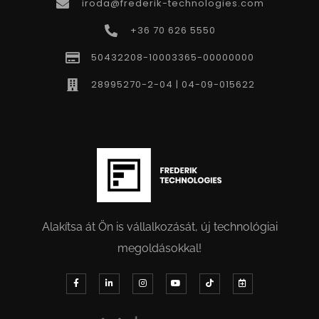
iroda@frederik-technologies.com
+36 70 626 5550
50432208-10003365-00000000
28995270-2-04 | 04-09-015622
Alakítsa át Ön is vállalkozását, új technológiai
megoldásokkal!