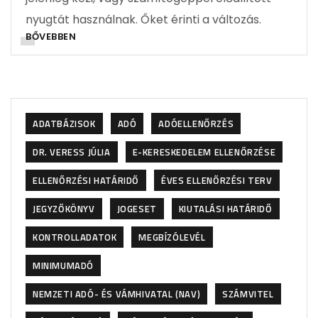
nyugtát használnak. Őket érinti a változás.
BŐVEBBEN
ADATBÁZISOK
ADÓ
ADÓELLENŐRZÉS
DR. VERESS JÚLIA
E-KERESKEDELEM ELLENŐRZÉSE
ELLENŐRZÉSI HATÁRIDŐ
ÉVES ELLENŐRZÉSI TERV
JEGYZŐKÖNYV
JOGESET
KIUTALÁSI HATÁRIDŐ
KONTROLLADATOK
MEGBÍZÓLEVÉL
MINIMUMADÓ
NEMZETI ADÓ- ÉS VÁMHIVATAL (NAV)
SZÁMVITEL