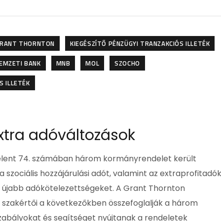
RANT THORNTON
KIEGÉSZÍTŐ PÉNZÜGYI TRANZAKCIÓS ILLETÉK
EMZETI BANK
MNB
MOL
SZOCHO
S ILLETÉK
xtra adóváltozások
jelent 74. számában három kormányrendelet került
a szociális hozzájárulási adót, valamint az extraprofitadó
ve újabb adókötelezettségeket. A Grant Thornton
 szakértői a következőkben összefoglalják a három
abályokat és segítséget nyújtanak a rendeletek