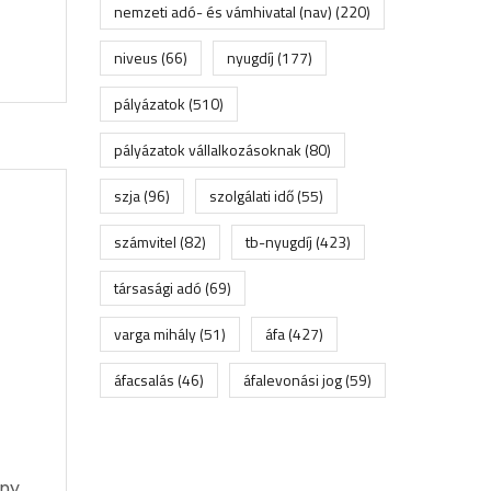
nemzeti adó- és vámhivatal (nav)
(220)
niveus
(66)
nyugdíj
(177)
pályázatok
(510)
pályázatok vállalkozásoknak
(80)
szja
(96)
szolgálati idő
(55)
számvitel
(82)
tb-nyugdíj
(423)
társasági adó
(69)
varga mihály
(51)
áfa
(427)
áfacsalás
(46)
áfalevonási jog
(59)
ény