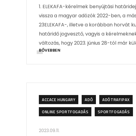
1. ELEKAFA-kérelmek benyújtási határide
vissza a magyar adózók 2022-ben, a más
23ELEKAFA-, illetve a korábban horvát k
határidő jogvesztő, vagyis a kérelmeknek 
változás, hogy 2023. június 28-tól már kül
BŐVEBBEN
ACCACE HUNGARY
ADÓ
ADÓTRAFIPAX
ONLINE SPORTFOGADÁS
SPORTFOGADÁS
2023.09.11.