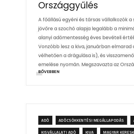
Országgyűlés
A főállású egyéni és társas vállalkozók a 
jövőre a szochó alapja legalább a minim
alanyi adómentesség éves bevételi érték
Vonzóbb lesz a kiva, januárban elmarad 
vélhetően a drágulása is), és visszamen
emelése nyomán. Megszavazta az Ország
BŐVEBBEN
ADÓ
ADÓCSÖKKENTÉSI MEGÁLLAPODÁS
KISVÁLLALATI ADÓ
KIVA
MAGYAR KERESK