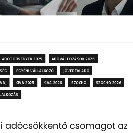
ADÓTÖRVÉNYEK 2025
ADÓVÁLTOZÁSOK 2026
SSÉG
EGYÉNI VÁLLALKOZÓ
JÖVEDÉKI ADÓ
IVA)
KIVA 2025
KIVA 2026
SZOCHO
SZOCHO 2026
LALKOZÁS
zói adócsökkentő csomagot az