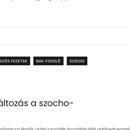
ÁCIÓS FÜZETEK
NAV-FIGYELŐ
SZOCHO
változás a szocho-
rőpiacra lépők utáni szociális hozzájárulási adókedvezm