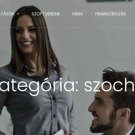
ATÁSOK
SZOFTVEREINK
HÍREK
FINANSZÍROZÁS
ategória:
szoc