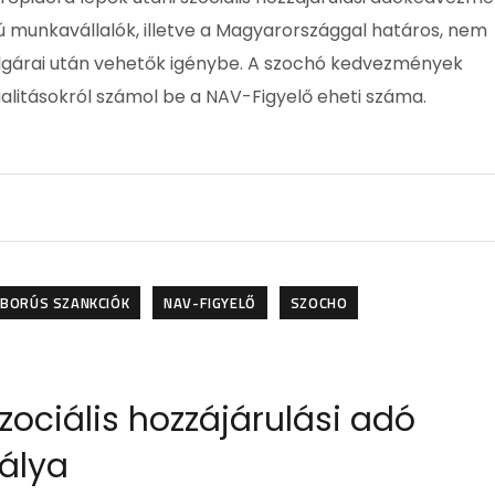
 munkavállalók, illetve a Magyarországgal határos, nem
lgárai után vehetők igénybe. A szochó kedvezmények
tualitásokról számol be a NAV-Figyelő eheti száma.
BORÚS SZANKCIÓK
NAV-FIGYELŐ
SZOCHO
Szociális hozzájárulási adó
bálya