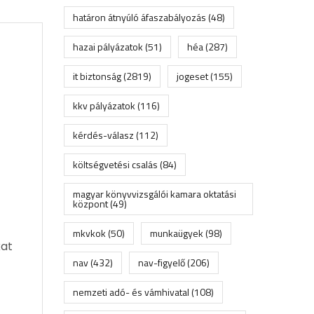
határon átnyúló áfaszabályozás
(48)
hazai pályázatok
(51)
héa
(287)
it biztonság
(2819)
jogeset
(155)
kkv pályázatok
(116)
kérdés-válasz
(112)
költségvetési csalás
(84)
magyar könyvvizsgálói kamara oktatási
központ
(49)
mkvkok
(50)
munkaügyek
(98)
kat
nav
(432)
nav-figyelő
(206)
nemzeti adó- és vámhivatal
(108)