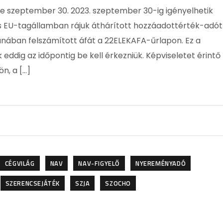
je szeptember 30. 2023. szeptember 30-ig igényelhetik
 EU-tagállamban rájuk áthárított hozzáadottérték-adót
unában felszámított áfát a 22ELEKAFA-űrlapon. Ez a
eddig az időpontig be kell érkezniük. Képviseletet érintő
ön, a […]
CÉGVILÁG
NAV
NAV-FIGYELŐ
NYEREMÉNYADÓ
SZERENCSEJÁTÉK
SZJA
SZOCHO