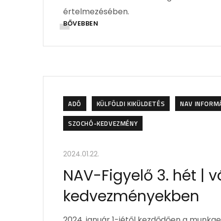
értelmezésében.
BŐVEBBEN
ADÓ
KÜLFÖLDI KIKÜLDETÉS
NAV INFORM
SZOCHÓ-KEDVEZMÉNY
2024.01.22.
NAV-Figyelő 3. hét | 
kedvezményekben
2024. január 1-jétől kezdődően a munkae