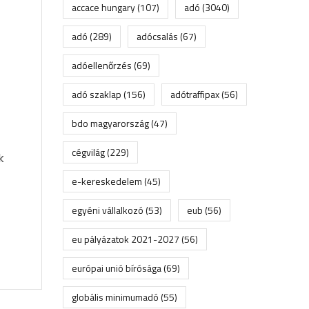
accace hungary
(107)
adó
(3040)
adó
(289)
adócsalás
(67)
adóellenőrzés
(69)
adó szaklap
(156)
adótraffipax
(56)
bdo magyarország
(47)
cégvilág
(229)
k
e-kereskedelem
(45)
egyéni vállalkozó
(53)
eub
(56)
eu pályázatok 2021-2027
(56)
európai unió bírósága
(69)
globális minimumadó
(55)