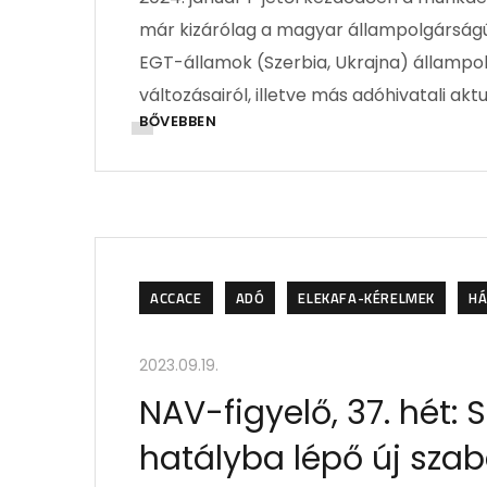
már kizárólag a magyar állampolgárságú
EGT-államok (Szerbia, Ukrajna) állampo
változásairól, illetve más adóhivatali ak
BŐVEBBEN
ACCACE
ADÓ
ELEKAFA-KÉRELMEK
HÁ
2023.09.19.
NAV-figyelő, 37. hét: 
hatályba lépő új sza