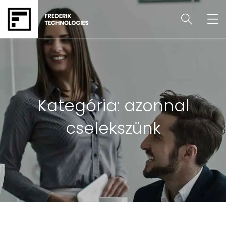
Kategória:
azonnal
cselekszünk