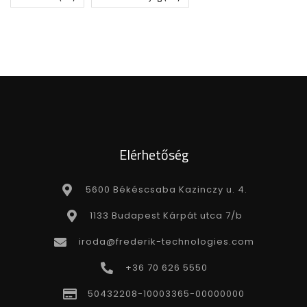
Elérhetőség
5600 Békéscsaba Kazinczy u. 4.
1133 Budapest Kárpát utca 7/b
iroda@frederik-technologies.com
+36 70 626 5550
50432208-10003365-00000000