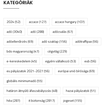
KATEGÓRIÁK
2024
(52)
accace
(127)
accace hungary
(107)
adó
(3040)
adó
(288)
adócsalás
(67)
adóellenőrzés
(69)
adó szaklap
(156)
adótraffipax
(56)
bdo magyarország
(47)
cégvilág
(229)
e-kereskedelem
(45)
egyéni vállalkozó
(53)
eub
(56)
eu pályázatok 2021-2027
(56)
európai unió bírósága
(69)
globális minimumadó
(55)
határon átnyúló áfaszabályozás
(48)
hazai pályázatok
(51)
héa
(287)
it biztonság
(2817)
jogeset
(155)