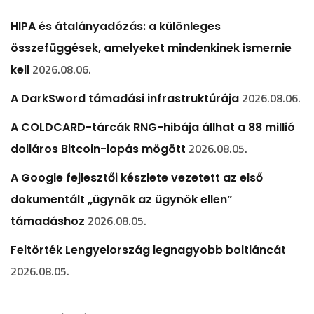
HIPA és átalányadózás: a különleges
összefüggések, amelyeket mindenkinek ismernie
2026.08.06.
kell
2026.08.06.
A DarkSword támadási infrastruktúrája
A COLDCARD-tárcák RNG-hibája állhat a 88 millió
2026.08.05.
dolláros Bitcoin-lopás mögött
A Google fejlesztői készlete vezetett az első
dokumentált „ügynök az ügynök ellen”
2026.08.05.
támadáshoz
Feltörték Lengyelország legnagyobb boltláncát
2026.08.05.