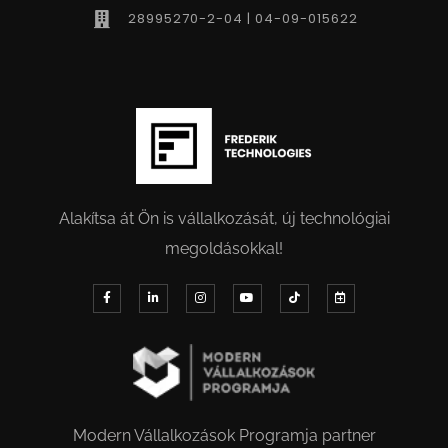
28995270-2-04 | 04-09-015622
Alakítsa át Ön is vállalkozását, új technológiai
megoldásokkal!
Modern Vállalkozások Programja partner