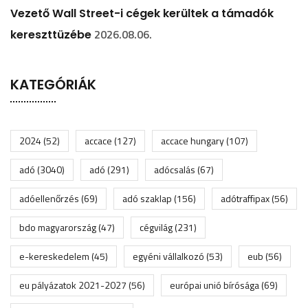
Vezető Wall Street-i cégek kerültek a támadók
2026.08.06.
kereszttüzébe
KATEGÓRIÁK
2024
(52)
accace
(127)
accace hungary
(107)
adó
(3040)
adó
(291)
adócsalás
(67)
adóellenőrzés
(69)
adó szaklap
(156)
adótraffipax
(56)
bdo magyarország
(47)
cégvilág
(231)
e-kereskedelem
(45)
egyéni vállalkozó
(53)
eub
(56)
eu pályázatok 2021-2027
(56)
európai unió bírósága
(69)