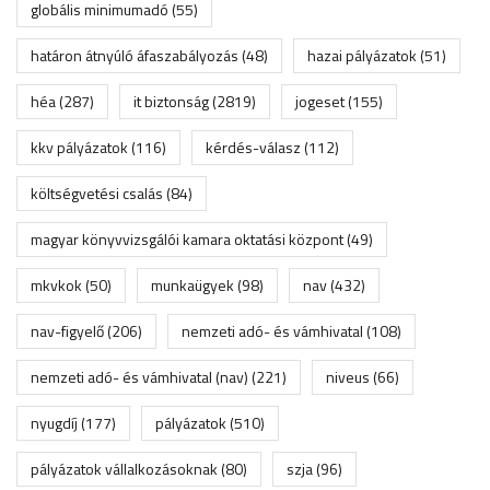
globális minimumadó
(55)
határon átnyúló áfaszabályozás
(48)
hazai pályázatok
(51)
héa
(287)
it biztonság
(2819)
jogeset
(155)
kkv pályázatok
(116)
kérdés-válasz
(112)
költségvetési csalás
(84)
magyar könyvvizsgálói kamara oktatási központ
(49)
mkvkok
(50)
munkaügyek
(98)
nav
(432)
nav-figyelő
(206)
nemzeti adó- és vámhivatal
(108)
nemzeti adó- és vámhivatal (nav)
(221)
niveus
(66)
nyugdíj
(177)
pályázatok
(510)
pályázatok vállalkozásoknak
(80)
szja
(96)