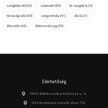
szolgálati idő
(55)
számvitel
(83)
tb-nyugdíj
(423)
társasági adó
(69)
varga mihály
(51)
áfa
(427)
áfacsalás
(46)
áfalevonási jog
(59)
Elérhetőség
5600 Békéscsaba Kazinczy u. 4.
1133 Budapest Kárpát utca 7/b