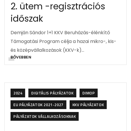
2. ütem -regisztrációs
időszak
Demján Sándor 1+1 KKV Beruházás-élénkítő
Támogatási Program célja a hazai mikro-, kis-
és középvállalkozások (KKV-k)…
BŐVEBBEN
2024
DIGITÁLIS PÁLYÁZATOK
DIMOP
EU PÁLYÁZATOK 2021-2027
KKV PÁLYÁZATOK
PÁLYÁZATOK VÁLLALKOZÁSOKNAK