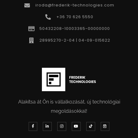
iroda@frederik-technologies.com
+36 70 626 5550
50432208-10003365-00000000
28995270-2-04 | 04-09-015622
Alakítsa át Ön is vállalkozását, új technológiai
megoldásokkal!