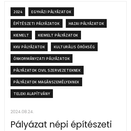
2024
EGYHÁZI PÁLYÁZATOK
ÉPÍTÉSZETI PÁLYÁZATOK
HAZAI PÁLYÁZATOK
KIEMELT
KIEMELT PÁLYÁZATOK
KKV PÁLYÁZATOK
KULTURÁLIS ÖRÖKSÉG
ÖNKORMÁNYZATI PÁLYÁZATOK
PÁLYÁZATOK CIVIL SZERVEZETEKNEK
PÁLYÁZATOK MAGÁNSZEMÉLYEKNEK
TELEKI ALAPÍTVÁNY
2024.08.24.
Pályázat népi építészeti