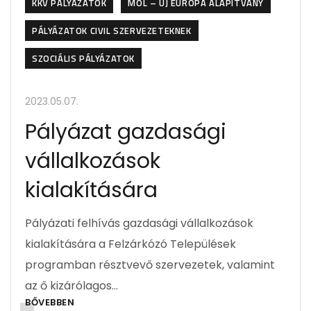
KKV PÁLYÁZATOK
MOL – ÚJ EURÓPA ALAPÍTVÁNY
PÁLYÁZATOK CIVIL SZERVEZETEKNEK
SZOCIÁLIS PÁLYÁZATOK
2023.05.07.
Pályázat gazdasági
vállalkozások
kialakítására
Pályázati felhívás gazdasági vállalkozások
kialakítására a Felzárkózó Települések
programban résztvevő szervezetek, valamint
az ő kizárólagos…
BŐVEBBEN