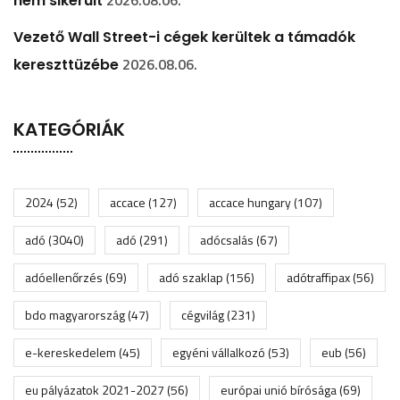
2026.08.06.
nem sikerült
Vezető Wall Street-i cégek kerültek a támadók
2026.08.06.
kereszttüzébe
KATEGÓRIÁK
2024
(52)
accace
(127)
accace hungary
(107)
adó
(3040)
adó
(291)
adócsalás
(67)
adóellenőrzés
(69)
adó szaklap
(156)
adótraffipax
(56)
bdo magyarország
(47)
cégvilág
(231)
e-kereskedelem
(45)
egyéni vállalkozó
(53)
eub
(56)
eu pályázatok 2021-2027
(56)
európai unió bírósága
(69)