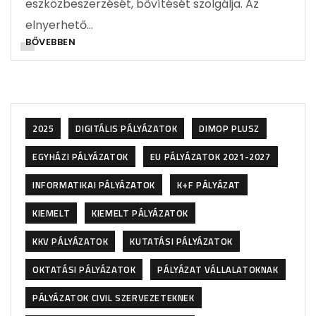
eszközbeszerzését, bővítését szolgálja. Az
elnyerhető…
BŐVEBBEN
2025
DIGITÁLIS PÁLYÁZATOK
DIMOP PLUSZ
EGYHÁZI PÁLYÁZATOK
EU PÁLYÁZATOK 2021-2027
INFORMATIKAI PÁLYÁZATOK
K+F PÁLYÁZAT
KIEMELT
KIEMELT PÁLYÁZATOK
KKV PÁLYÁZATOK
KUTATÁSI PÁLYÁZATOK
OKTATÁSI PÁLYÁZATOK
PÁLYÁZAT VÁLLALATOKNAK
PÁLYÁZATOK CIVIL SZERVEZETEKNEK