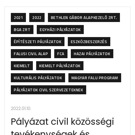
2021
2022
BETHLEN GÁBOR ALAPKEZELŐ ZRT.
BGA ZRT
EGYHÁZI PÁLYÁZATOK
ÉPÍTÉSZETI PÁLYÁZATOK
ESZKÖZBESZERZÉS
FALUSI CIVIL ALAP
FCA
HAZAI PÁLYÁZATOK
KIEMELT
KIEMELT PÁLYÁZATOK
KULTURÁLIS PÁLYÁZATOK
MAGYAR FALU PROGRAM
PÁLYÁZATOK CIVIL SZERVEZETEKNEK
2022.01.10.
Pályázat civil közösségi
tevékenységek és