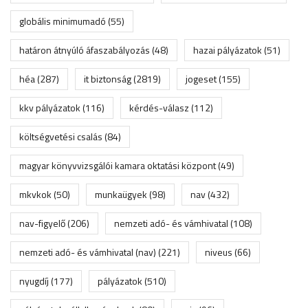
globális minimumadó
(55)
határon átnyúló áfaszabályozás
(48)
hazai pályázatok
(51)
héa
(287)
it biztonság
(2819)
jogeset
(155)
kkv pályázatok
(116)
kérdés-válasz
(112)
költségvetési csalás
(84)
magyar könyvvizsgálói kamara oktatási központ
(49)
mkvkok
(50)
munkaügyek
(98)
nav
(432)
nav-figyelő
(206)
nemzeti adó- és vámhivatal
(108)
nemzeti adó- és vámhivatal (nav)
(221)
niveus
(66)
nyugdíj
(177)
pályázatok
(510)