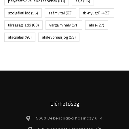
pályázatok vállalkozásoknak
(80)
szja
(96)
szolgálati idő
(55)
számvitel
(83)
tb-nyugdíj
(423)
társasági adó
(69)
varga mihály
(51)
áfa
(427)
áfacsalás
(46)
áfalevonási jog
(59)
Elérhetőség
5600 Békéscsaba Kazinczy u. 4.