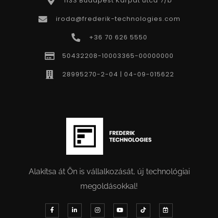
1133 Budapest Kárpát utca 7/b
iroda@frederik-technologies.com
+36 70 626 5550
50432208-10003365-00000000
28995270-2-04 | 04-09-015622
Alakítsa át Ön is vállalkozását, új technológiai
megoldásokkal!