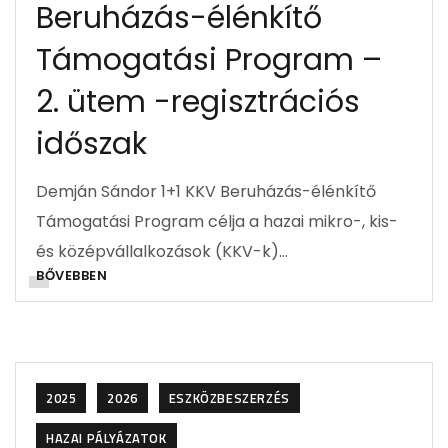
Beruházás-élénkítő
Támogatási Program –
2. ütem -regisztrációs
időszak
Demján Sándor 1+1 KKV Beruházás-élénkítő
Támogatási Program célja a hazai mikro-, kis-
és középvállalkozások (KKV-k)…
BŐVEBBEN
2025
2026
ESZKÖZBESZERZÉS
HAZAI PÁLYÁZATOK