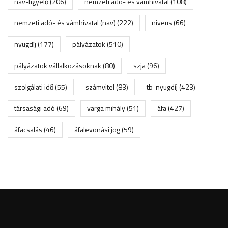
nav-figyelő
(206)
nemzeti adó- és vámhivatal
(108)
nemzeti adó- és vámhivatal (nav)
(222)
niveus
(66)
nyugdíj
(177)
pályázatok
(510)
pályázatok vállalkozásoknak
(80)
szja
(96)
szolgálati idő
(55)
számvitel
(83)
tb-nyugdíj
(423)
társasági adó
(69)
varga mihály
(51)
áfa
(427)
áfacsalás
(46)
áfalevonási jog
(59)