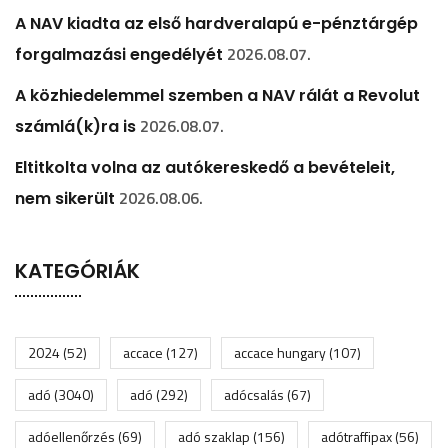
A NAV kiadta az első hardveralapú e-pénztárgép
2026.08.07.
forgalmazási engedélyét
A közhiedelemmel szemben a NAV rálát a Revolut
2026.08.07.
számlá(k)ra is
Eltitkolta volna az autókereskedő a bevételeit,
2026.08.06.
nem sikerült
KATEGÓRIÁK
2024
(52)
accace
(127)
accace hungary
(107)
adó
(3040)
adó
(292)
adócsalás
(67)
adóellenőrzés
(69)
adó szaklap
(156)
adótraffipax
(56)