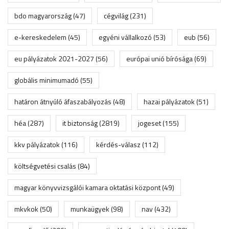
bdo magyarország
(47)
cégvilág
(231)
e-kereskedelem
(45)
egyéni vállalkozó
(53)
eub
(56)
eu pályázatok 2021-2027
(56)
európai unió bírósága
(69)
globális minimumadó
(55)
határon átnyúló áfaszabályozás
(48)
hazai pályázatok
(51)
héa
(287)
it biztonság
(2819)
jogeset
(155)
kkv pályázatok
(116)
kérdés-válasz
(112)
költségvetési csalás
(84)
magyar könyvvizsgálói kamara oktatási központ
(49)
mkvkok
(50)
munkaügyek
(98)
nav
(432)