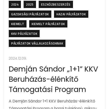
2024
2025
ESZKÖZBESZERZÉS
GAZDASÁGI PÁLYÁZATOK
HAZAI PÁLYÁZATOK
KIEMELT
KIEMELT PÁLYÁZATOK
KKV PÁLYÁZATOK
PÁLYÁZATOK VÁLLALKOZÁSOKNAK
2024.12.09.
Demján Sándor „1+1” KKV
Beruházás-élénkítő
Támogatási Program
A Demján Sándor 1+1 KKV Beruházás-élénkítő
Támogatási Program a hazai tulajdonú, mikro-,