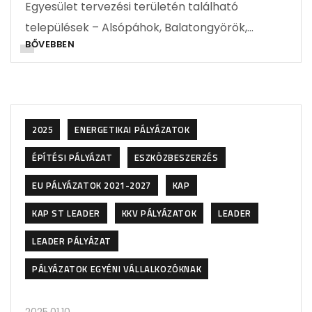
Egyesület tervezési területén található
települések – Alsópáhok, Balatongyörök,…
BŐVEBBEN
2025
ENERGETIKAI PÁLYÁZATOK
ÉPÍTÉSI PÁLYÁZAT
ESZKÖZBESZERZÉS
EU PÁLYÁZATOK 2021-2027
KAP
KAP ST LEADER
KKV PÁLYÁZATOK
LEADER
LEADER PÁLYÁZAT
PÁLYÁZATOK EGYÉNI VÁLLALKOZÓKNAK