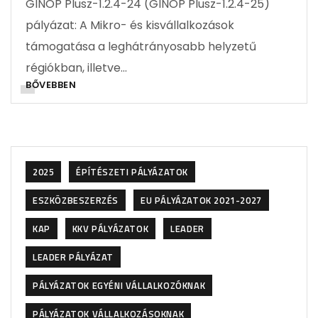
GINOP Plusz-1.2.4-24 (GINOP Plusz-1.2.4-25)
pályázat: A Mikro- és kisvállalkozások
támogatása a leghátrányosabb helyzetű
régiókban, illetve…
BŐVEBBEN
2025
ÉPÍTÉSZETI PÁLYÁZATOK
ESZKÖZBESZERZÉS
EU PÁLYÁZATOK 2021-2027
KAP
KKV PÁLYÁZATOK
LEADER
LEADER PÁLYÁZAT
PÁLYÁZATOK EGYÉNI VÁLLALKOZÓKNAK
PÁLYÁZATOK VÁLLALKOZÁSOKNAK