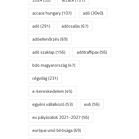
accace hungary
(107)
adó
(3040)
adó
(291)
adócsalás
(67)
adóellenőrzés
(69)
adó szaklap
(156)
adótraffipax
(56)
bdo magyarország
(47)
cégvilág
(231)
e-kereskedelem
(45)
egyéni vállalkozó
(53)
eub
(56)
eu pályázatok 2021-2027
(56)
európai unió bírósága
(69)