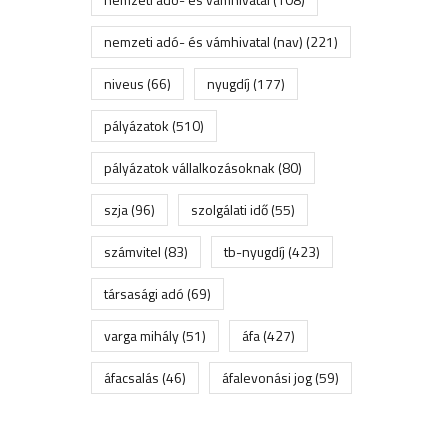
nemzeti adó- és vámhivatal (nav)
(221)
niveus
(66)
nyugdíj
(177)
pályázatok
(510)
pályázatok vállalkozásoknak
(80)
szja
(96)
szolgálati idő
(55)
számvitel
(83)
tb-nyugdíj
(423)
társasági adó
(69)
varga mihály
(51)
áfa
(427)
áfacsalás
(46)
áfalevonási jog
(59)