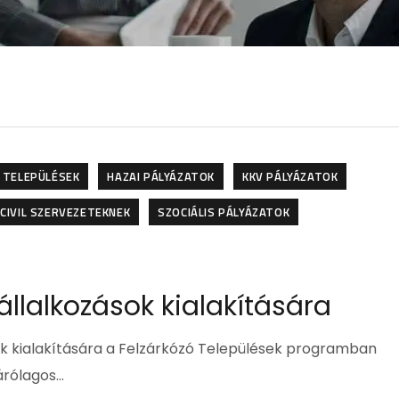
 TELEPÜLÉSEK
HAZAI PÁLYÁZATOK
KKV PÁLYÁZATOK
CIVIL SZERVEZETEKNEK
SZOCIÁLIS PÁLYÁZATOK
llalkozások kialakítására
sok kialakítására a Felzárkózó Települések programban
árólagos…