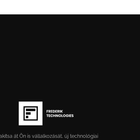
akítsa át Ön is vállalkozását, új technológiai