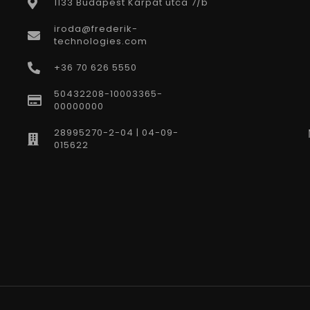
1133 Budapest Kárpát utca 7/b
iroda@frederik-
technologies.com
+36 70 626 5550
50432208-10003365-
00000000
28995270-2-04 | 04-09-
015622