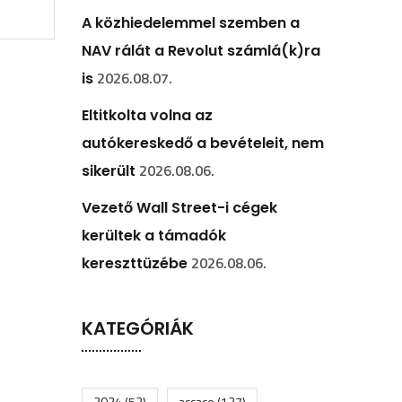
A közhiedelemmel szemben a
NAV rálát a Revolut számlá(k)ra
2026.08.07.
is
Eltitkolta volna az
autókereskedő a bevételeit, nem
2026.08.06.
sikerült
Vezető Wall Street-i cégek
kerültek a támadók
2026.08.06.
kereszttüzébe
KATEGÓRIÁK
2024
(52)
accace
(127)