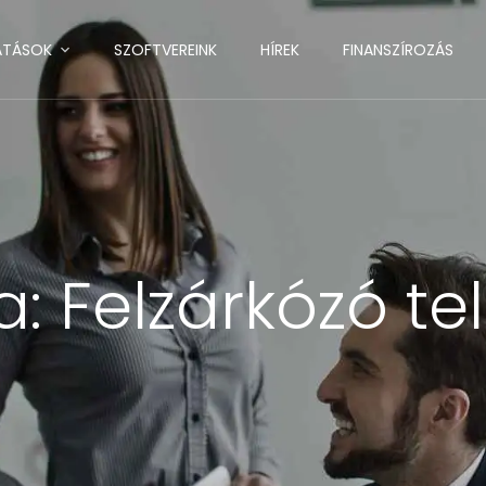
ATÁSOK
SZOFTVEREINK
HÍREK
FINANSZÍROZÁS
a:
Felzárkózó te