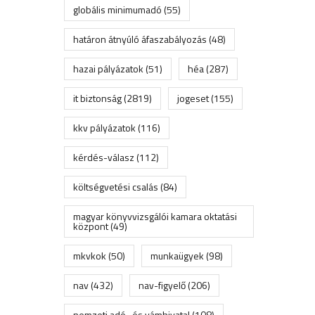
globális minimumadó
(55)
határon átnyúló áfaszabályozás
(48)
hazai pályázatok
(51)
héa
(287)
it biztonság
(2819)
jogeset
(155)
kkv pályázatok
(116)
kérdés-válasz
(112)
költségvetési csalás
(84)
magyar könyvvizsgálói kamara oktatási
központ
(49)
mkvkok
(50)
munkaügyek
(98)
nav
(432)
nav-figyelő
(206)
nemzeti adó- és vámhivatal
(108)