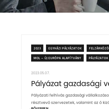
2023
EGYHÁZI PÁLYÁZATOK
FELZÁRKÓZÓ
MOL – ÚJ EURÓPA ALAPÍTVÁNY
PÁLYÁZATOK 
2023.05.07.
Pályázat gazdasági vá
Pályázati felhívás gazdasági vállalkozá
résztvevő szervezetek, valamint az ő kiz
BŐVEBBEN