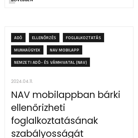
ADÓ
ELLENŐRZÉS
FOGLALKOZTATÁS
MUNKAÜGYEK
NAV MOBILAPP
NEMZETI ADÓ- ÉS VÁMHIVATAL (NAV)
2024.04.11.
NAV mobilappban bárki
ellenőrizheti
foglalkoztatásának
szabályosságát