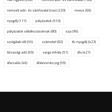
nemzeti adó- és vámhivatal (nav)
(220)
niveus
(66)
nyugdíj
(177)
pályázatok
(510)
pályázatok vállalkozásoknak
(80)
szja
(96)
szolgálati idő
(55)
számvitel
(82)
tb-nyugdíj
(423)
társasági adó
(69)
varga mihály
(51)
áfa
(427)
áfacsalás
(46)
áfalevonási jog
(59)