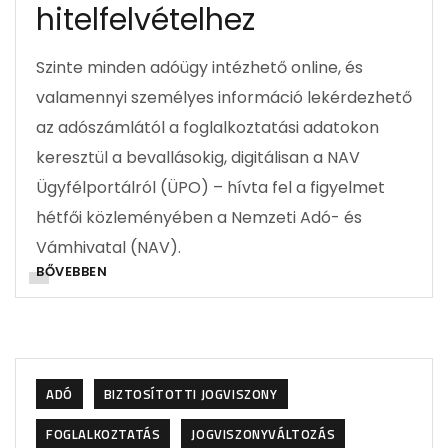
hitelfelvételhez
Szinte minden adóügy intézhető online, és
valamennyi személyes információ lekérdezhető
az adószámlától a foglalkoztatási adatokon
keresztül a bevallásokig, digitálisan a NAV
Ügyfélportálról (ÜPO) – hívta fel a figyelmet
hétfői közleményében a Nemzeti Adó- és
Vámhivatal (NAV).
BŐVEBBEN
ADÓ
BIZTOSÍTOTTI JOGVISZONY
FOGLALKOZTATÁS
JOGVISZONYVÁLTOZÁS