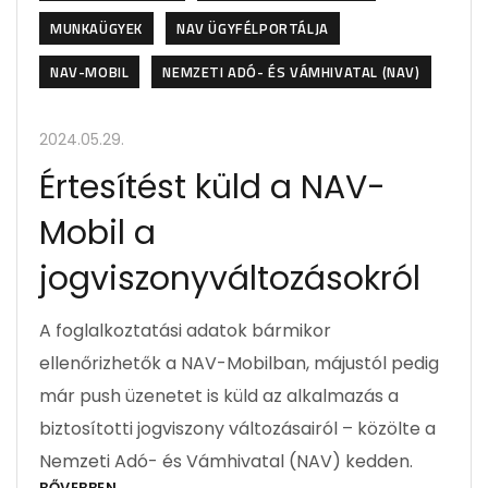
MUNKAÜGYEK
NAV ÜGYFÉLPORTÁLJA
NAV-MOBIL
NEMZETI ADÓ- ÉS VÁMHIVATAL (NAV)
2024.05.29.
Értesítést küld a NAV-
Mobil a
jogviszonyváltozásokról
A foglalkoztatási adatok bármikor
ellenőrizhetők a NAV-Mobilban, májustól pedig
már push üzenetet is küld az alkalmazás a
biztosítotti jogviszony változásairól – közölte a
Nemzeti Adó- és Vámhivatal (NAV) kedden.
BŐVEBBEN