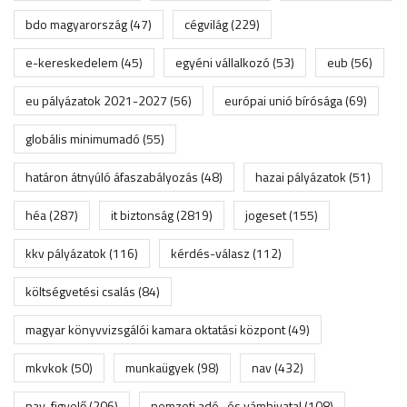
bdo magyarország
(47)
cégvilág
(229)
e-kereskedelem
(45)
egyéni vállalkozó
(53)
eub
(56)
eu pályázatok 2021-2027
(56)
európai unió bírósága
(69)
globális minimumadó
(55)
határon átnyúló áfaszabályozás
(48)
hazai pályázatok
(51)
héa
(287)
it biztonság
(2819)
jogeset
(155)
kkv pályázatok
(116)
kérdés-válasz
(112)
költségvetési csalás
(84)
magyar könyvvizsgálói kamara oktatási központ
(49)
mkvkok
(50)
munkaügyek
(98)
nav
(432)
nav-figyelő
(206)
nemzeti adó- és vámhivatal
(108)