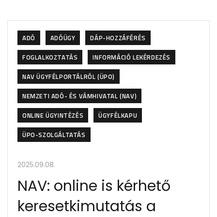
ADÓ
ADÓÜGY
DÁP-HOZZÁFÉRÉS
FOGLALKOZTATÁS
INFORMÁCIÓ LEKÉRDEZÉS
NAV ÜGYFÉLPORTÁLRÓL (ÜPO)
NEMZETI ADÓ- ÉS VÁMHIVATAL (NAV)
ONLINE ÜGYINTÉZÉS
ÜGYFÉLKAPU
ÜPO-SZOLGÁLTATÁS
2025.09.08.
NAV: online is kérhető
keresetkimutatás a