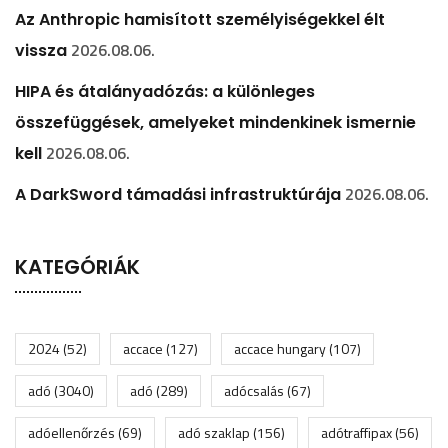
Az Anthropic hamisított személyiségekkel élt
2026.08.06.
vissza
HIPA és átalányadózás: a különleges
összefüggések, amelyeket mindenkinek ismernie
2026.08.06.
kell
2026.08.06.
A DarkSword támadási infrastruktúrája
KATEGÓRIÁK
2024
(52)
accace
(127)
accace hungary
(107)
adó
(3040)
adó
(289)
adócsalás
(67)
adóellenőrzés
(69)
adó szaklap
(156)
adótraffipax
(56)