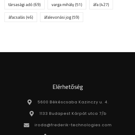
társasági adó
(69)
varga mihály
(51)
áfa
(427)
áfacsalás
(46)
áfalevonási jog
(59)
Elérhetőség
5600 Békéscsaba Kazinczy u. 4.
1133 Budapest Kárpát utca 7/b
iroda@frederik-technologies.com