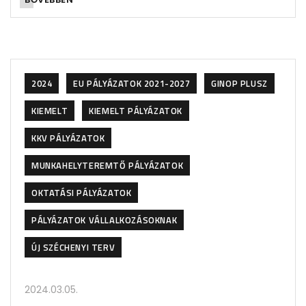
2024
EU PÁLYÁZATOK 2021-2027
GINOP PLUSZ
KIEMELT
KIEMELT PÁLYÁZATOK
KKV PÁLYÁZATOK
MUNKAHELYTEREMTŐ PÁLYÁZATOK
OKTATÁSI PÁLYÁZATOK
PÁLYÁZATOK VÁLLALKOZÁSOKNAK
ÚJ SZÉCHENYI TERV
2024.03.05.