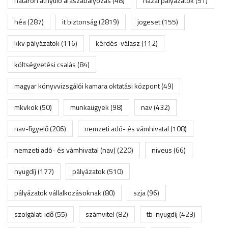
határon átnyúló áfaszabályozás
(48)
hazai pályázatok
(51)
héa
(287)
it biztonság
(2819)
jogeset
(155)
kkv pályázatok
(116)
kérdés-válasz
(112)
költségvetési csalás
(84)
magyar könyvvizsgálói kamara oktatási központ
(49)
mkvkok
(50)
munkaügyek
(98)
nav
(432)
nav-figyelő
(206)
nemzeti adó- és vámhivatal
(108)
nemzeti adó- és vámhivatal (nav)
(220)
niveus
(66)
nyugdíj
(177)
pályázatok
(510)
pályázatok vállalkozásoknak
(80)
szja
(96)
szolgálati idő
(55)
számvitel
(82)
tb-nyugdíj
(423)