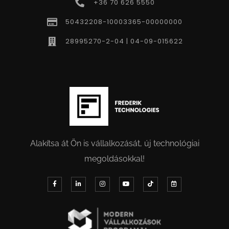
+36 70 626 5550
50432208-10003365-00000000
28995270-2-04 | 04-09-015622
Alakítsa át Ön is vállalkozását, új technológiai
megoldásokkal!