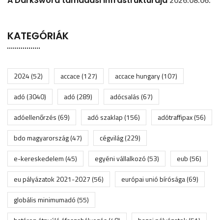
2026.08.06.
A DarkSword támadási infrastruktúrája
KATEGÓRIÁK
2024
(52)
accace
(127)
accace hungary
(107)
adó
(3040)
adó
(289)
adócsalás
(67)
adóellenőrzés
(69)
adó szaklap
(156)
adótraffipax
(56)
bdo magyarország
(47)
cégvilág
(229)
e-kereskedelem
(45)
egyéni vállalkozó
(53)
eub
(56)
eu pályázatok 2021-2027
(56)
európai unió bírósága
(69)
globális minimumadó
(55)