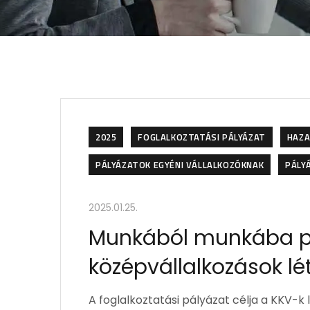
2025
FOGLALKOZTATÁSI PÁLYÁZAT
HAZA
PÁLYÁZATOK EGYÉNI VÁLLALKOZÓKNAK
PÁLY
2025.01.25.
Munkából munkába pál
középvállalkozások 
A foglalkoztatási pályázat célja a KKV