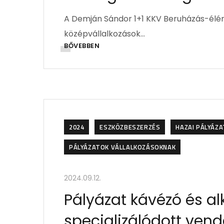
A Demján Sándor 1+1 KKV Beruházás-élénk
középvállalkozások…
BŐVEBBEN
2024
ESZKÖZBESZERZÉS
HAZAI PÁLYÁZ
PÁLYÁZATOK VÁLLALKOZÁSOKNAK
2024.09.12.
Pályázat kávézó és al
specializálódott ven