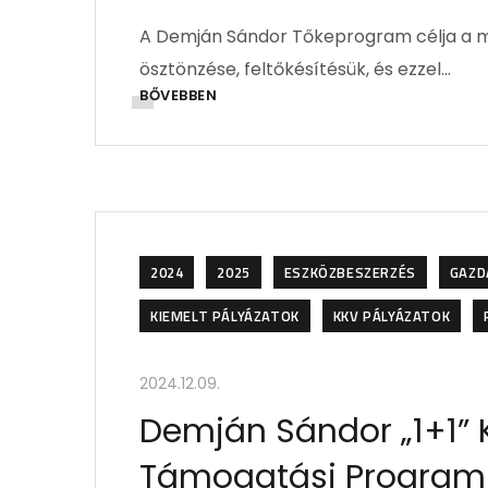
A Demján Sándor Tőkeprogram célja a mi
ösztönzése, feltőkésítésük, és ezzel…
BŐVEBBEN
2024
2025
ESZKÖZBESZERZÉS
GAZD
KIEMELT PÁLYÁZATOK
KKV PÁLYÁZATOK
2024.12.09.
Demján Sándor „1+1” 
Támogatási Program