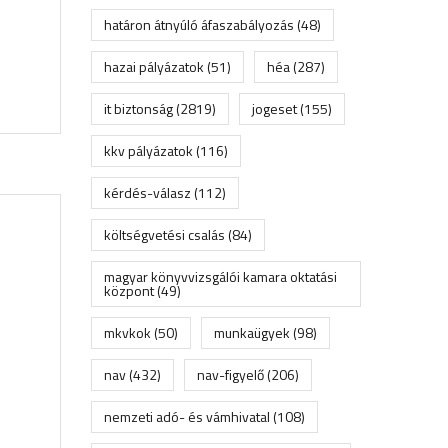
határon átnyúló áfaszabályozás
(48)
hazai pályázatok
(51)
héa
(287)
it biztonság
(2819)
jogeset
(155)
kkv pályázatok
(116)
kérdés-válasz
(112)
költségvetési csalás
(84)
magyar könyvvizsgálói kamara oktatási
központ
(49)
mkvkok
(50)
munkaügyek
(98)
nav
(432)
nav-figyelő
(206)
nemzeti adó- és vámhivatal
(108)