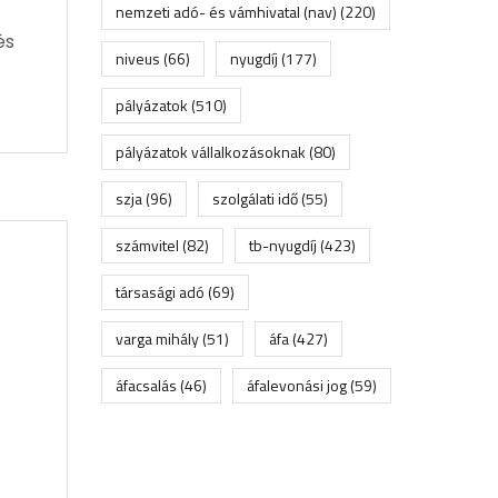
nemzeti adó- és vámhivatal (nav)
(220)
és
niveus
(66)
nyugdíj
(177)
pályázatok
(510)
pályázatok vállalkozásoknak
(80)
szja
(96)
szolgálati idő
(55)
számvitel
(82)
tb-nyugdíj
(423)
társasági adó
(69)
varga mihály
(51)
áfa
(427)
áfacsalás
(46)
áfalevonási jog
(59)