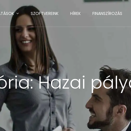
ATÁSOK
SZOFTVEREINK
HÍREK
FINANSZÍROZÁS
ória:
Hazai pály