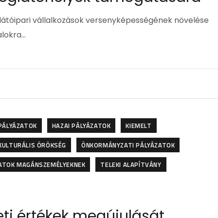
glátóipari vállalkozások versenyképességének növelése
alokra…
 PÁLYÁZATOK
HAZAI PÁLYÁZATOK
KIEMELT
KULTURÁLIS ÖRÖKSÉG
ÖNKORMÁNYZATI PÁLYÁZATOK
ATOK MAGÁNSZEMÉLYEKNEK
TELEKI ALAPÍTVÁNY
eti értékek megújulását