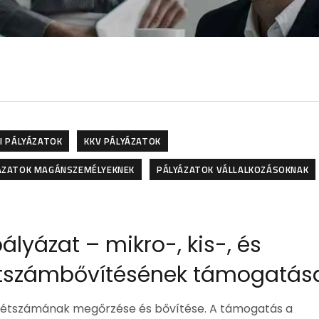
I PÁLYÁZATOK
KKV PÁLYÁZATOK
ÁZATOK MAGÁNSZEMÉLYEKNEK
PÁLYÁZATOK VÁLLALKOZÁSOKNAK
yázat – mikro-, kis-, és
létszámbővítésének támogatás
-k létszámának megőrzése és bővítése. A támogatás a