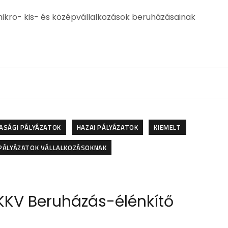
kro- kis- és középvállalkozások beruházásainak
ASÁGI PÁLYÁZATOK
HAZAI PÁLYÁZATOK
KIEMELT
PÁLYÁZATOK VÁLLALKOZÁSOKNAK
KKV Beruházás-élénkítő