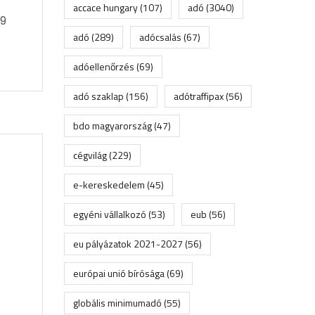
accace hungary
(107)
adó
(3040)
 9
adó
(289)
adócsalás
(67)
adóellenőrzés
(69)
adó szaklap
(156)
adótraffipax
(56)
bdo magyarország
(47)
cégvilág
(229)
e-kereskedelem
(45)
egyéni vállalkozó
(53)
eub
(56)
eu pályázatok 2021-2027
(56)
európai unió bírósága
(69)
globális minimumadó
(55)