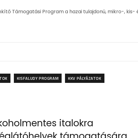
ítő Támogatási Program a hazai tulajdonú, mikro-, kis- 
ATOK
KISFALUDY PROGRAM
KKV PÁLYÁZATOK
koholmentes italokra
déglátóhelyek támogatására