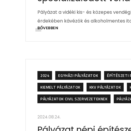
Pályázat a vidéki kis- és közepes vendé
érdekében kávézók és alkoholmentes it
BŐVEBBEN
2024
EGYHÁZI PÁLYÁZATOK
ÉPÍTÉSZETI
KIEMELT PÁLYÁZATOK
KKV PÁLYÁZATOK
PÁLYÁZATOK CIVIL SZERVEZETEKNEK
PÁLYÁZ
2024.08.24.
Pályázat népi építész