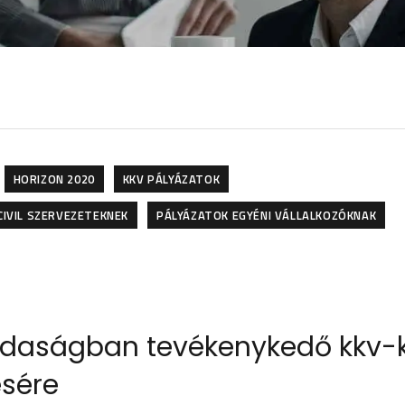
HORIZON 2020
KKV PÁLYÁZATOK
CIVIL SZERVEZETEKNEK
PÁLYÁZATOK EGYÉNI VÁLLALKOZÓKNAK
azdaságban tevékenykedő kkv-
ésére