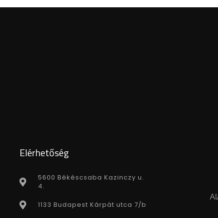
Elérhetőség
5600 Békéscsaba Kazinczy u.
4.
Al
1133 Budapest Kárpát utca 7/b