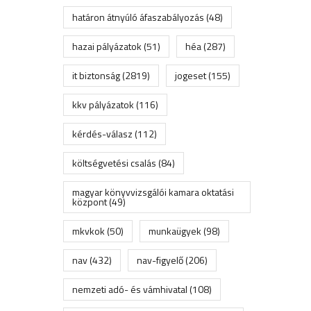
határon átnyúló áfaszabályozás
(48)
hazai pályázatok
(51)
héa
(287)
it biztonság
(2819)
jogeset
(155)
kkv pályázatok
(116)
kérdés-válasz
(112)
költségvetési csalás
(84)
magyar könyvvizsgálói kamara oktatási
központ
(49)
mkvkok
(50)
munkaügyek
(98)
nav
(432)
nav-figyelő
(206)
nemzeti adó- és vámhivatal
(108)