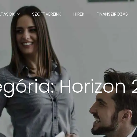
ATÁSOK
SZOFTVEREINK
HÍREK
FINANSZÍROZÁS
egória:
Horizon 