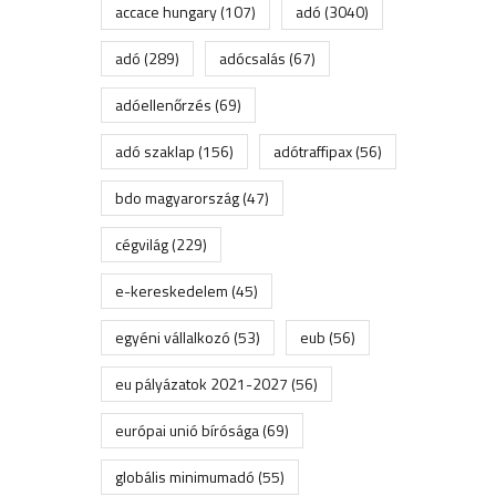
accace hungary
(107)
adó
(3040)
adó
(289)
adócsalás
(67)
adóellenőrzés
(69)
adó szaklap
(156)
adótraffipax
(56)
bdo magyarország
(47)
cégvilág
(229)
e-kereskedelem
(45)
egyéni vállalkozó
(53)
eub
(56)
eu pályázatok 2021-2027
(56)
európai unió bírósága
(69)
globális minimumadó
(55)