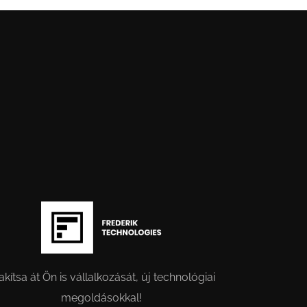
akítsa át Ön is vállalkozását, új technológiai
megoldásokkal!