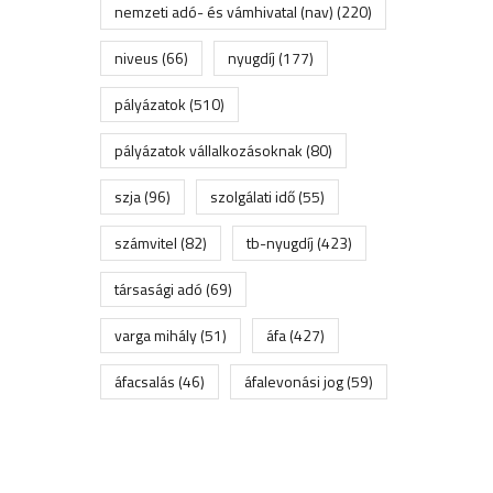
nemzeti adó- és vámhivatal (nav)
(220)
niveus
(66)
nyugdíj
(177)
pályázatok
(510)
pályázatok vállalkozásoknak
(80)
szja
(96)
szolgálati idő
(55)
számvitel
(82)
tb-nyugdíj
(423)
társasági adó
(69)
varga mihály
(51)
áfa
(427)
áfacsalás
(46)
áfalevonási jog
(59)