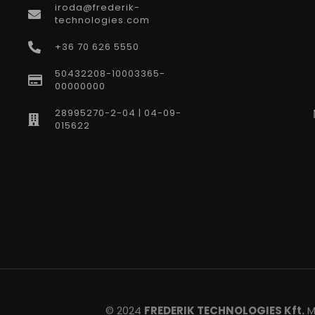
iroda@frederik-
technologies.com
+36 70 626 5550
50432208-10003365-
00000000
28995270-2-04 | 04-09-
015622
© 2024
FREDERIK TECHNOLOGIES Kft.
Mi