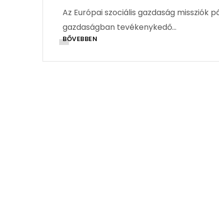
Az Európai szociális gazdaság missziók pá
gazdaságban tevékenykedő…
BŐVEBBEN